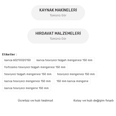
Ürün bilgilerinde hatalar bulunuyor.
Ürün fiyatı diğer sitelerden daha pahalı.
KAYNAK MAKİNELERİ
Tümünü Gör
Bu ürüne benzer farklı alternatifler olmalı.
%17
HIRDAVAT MALZEMELERİ
Tümünü Gör
Gönder
Etiketler :
kanca 60210020150
kanca tesviyeci tezgah mengenesi 150 mm
fortissimo tesviyeci tezgah mengenesi 150 mm
tesviyeci tezgah mengenesi 150 mm
tesviyeci mengenesi 150 mm
İzeltaş
kanca tesviyeci mengenesi 150 mm
150 mm kanca mengene
İzeltaş 1613 06 4020 Cırcırlı Tork Anahtarı 1/2'' 40-200 Nm
kanca tesviyeci mengene 150 mm
Bosch Ölçme
Ücretsiz ve hızlı teslimat
Kolay ve hızlı değişim fırsatı
Bosch GLM 40 Lazerli Uzaklık Ölçer-Lazer Metre 40Mt
Ücretsiz Nakliye
Nora
Demiriz Kaynak
17.803,20 TL
9.791,76 TL
Nora Mıknatıslı Su Terazisi 40 Cm