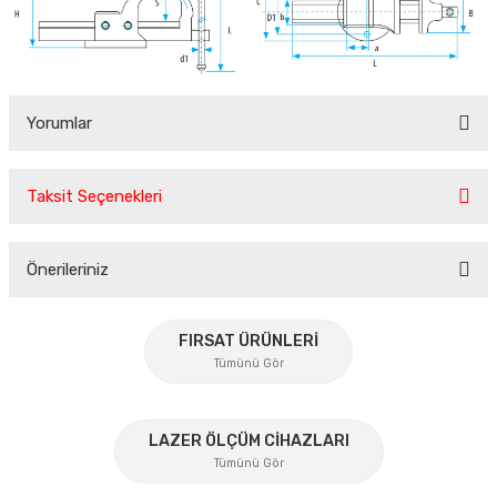
Yorumlar
Taksit Seçenekleri
Bu ürüne ilk yorumu siz yapın!
Önerileriniz
Yorum Yaz
Bu ürünün fiyat bilgisi, resim, ürün açıklamalarında ve diğer
konularda yetersiz gördüğünüz noktaları öneri formunu
FIRSAT ÜRÜNLERİ
kullanarak tarafımıza iletebilirsiniz.
Tümünü Gör
Görüş ve önerileriniz için teşekkür ederiz.
%45
Ürün resmi kalitesiz, bozuk veya görüntülenemiyor.
LAZER ÖLÇÜM CİHAZLARI
Tümünü Gör
Ürün açıklamasında eksik bilgiler bulunuyor.