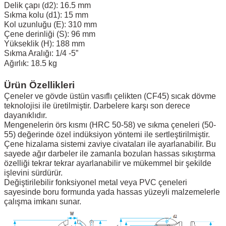
Delik çapı (d2): 16.5 mm
Sıkma kolu (d1): 15 mm
Kol uzunluğu (E): 310 mm
Çene derinliği (S): 96 mm
Yükseklik (H): 188 mm
Sıkma Aralığı: 1/4 -5”
Ağırlık: 18.5 kg
Ürün Özellikleri
Çeneler ve gövde üstün vasıflı çelikten (CF45) sıcak dövme
teknolojisi ile üretilmiştir. Darbelere karşı son derece
dayanıklıdır.
Mengenelerin örs kısmı (HRC 50-58) ve sıkma çeneleri (50-
55) değerinde özel indüksiyon yöntemi ile sertleştirilmiştir.
Çene hizalama sistemi zaviye civataları ile ayarlanabilir. Bu
sayede ağır darbeler ile zamanla bozulan hassas sıkıştırma
özelliği tekrar tekrar ayarlanabilir ve mükemmel bir şekilde
işlevini sürdürür.
Değiştirilebilir fonksiyonel metal veya PVC çeneleri
sayesinde boru formunda yada hassas yüzeyli malzemelerle
çalışma imkanı sunar.