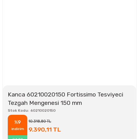
Kanca 60210020150 Fortissimo Tesviyeci
Tezgah Mengenesi 150 mm
Stok Kodu
60210020150
10.318,80 TL
%9
9.390,11 TL
indirim