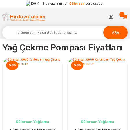
Hırdavatalalım, bir
Gülersan
kuruluşudur.
ARA
Yağ Çekme Pompası Fiyatları
%35
%35
Gülersan Yağlama
Gülersan Yağlama
Gülersan 6060 Karterden
Gülersan 6000 Karterden