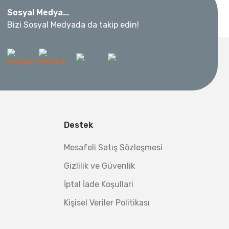
Sosyal Medya...
 Metre 50Mt
Bizi Sosyal Medyada da takip edin!
l Aletleri
 Su Terazisi 12 Cm
tsiz Nakliye
Destek
Makinesi 12 kVA
,00 TL
,98 TL
Mesafeli Satış Sözleşmesi
Gizlilik ve Güvenlik
m Ucu 13 mm
İptal İade Koşullari
Kişisel Veriler Politikası