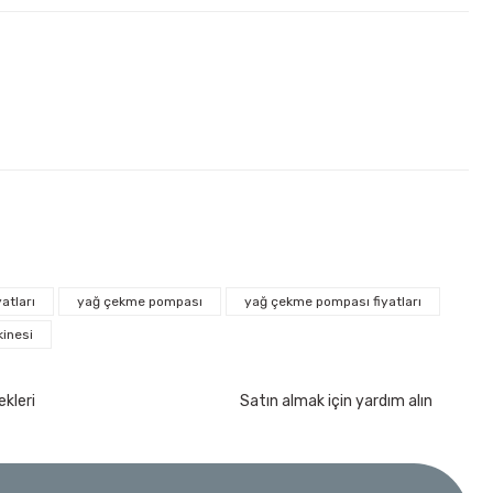
atları
yağ çekme pompası
yağ çekme pompası fiyatları
inesi
kımı 17 Parça
kleri
Satın almak için yardım alın