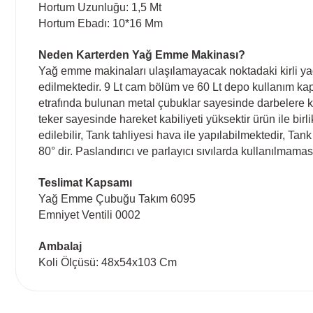
Hortum Uzunluğu: 1,5 Mt
Hortum Ebadı: 10*16 Mm
Neden Karterden Yağ Emme Makinası?
Yağ emme makinaları ulaşılamayacak noktadaki kirli yağ
edilmektedir. 9 Lt cam bölüm ve 60 Lt depo kullanım kapa
etrafında bulunan metal çubuklar sayesinde darbelere ka
teker sayesinde hareket kabiliyeti yüksektir ürün ile bi
edilebilir, Tank tahliyesi hava ile yapılabilmektedir, T
80° dir. Paslandırıcı ve parlayıcı sıvılarda kullanılmaması
Teslimat Kapsamı
Yağ Emme Çubuğu Takım 6095
Emniyet Ventili 0002
Ambalaj
Koli Ölçüsü: 48x54x103 Cm
Bu ürünün fiyat bilgisi, resim, ürün açıklamalarında ve diğ