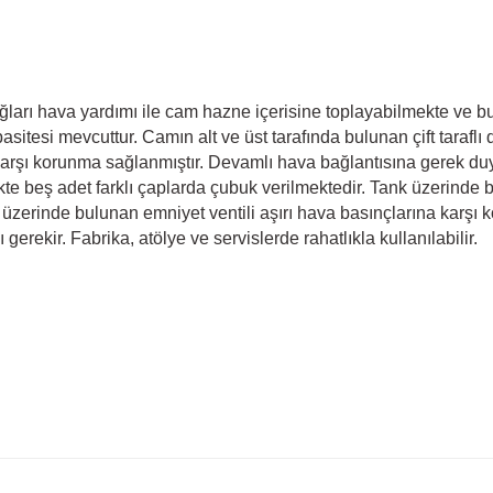
ları hava yardımı ile cam hazne içerisine toplayabilmekte ve bu
sitesi mevcuttur. Camın alt ve üst tarafında bulunan çift tarafl
rşı korunma sağlanmıştır. Devamlı hava bağlantısına gerek duyma
rlikte beş adet farklı çaplarda çubuk verilmektedir. Tank üzerin
ank üzerinde bulunan emniyet ventili aşırı hava basınçlarına karş
 gerekir. Fabrika, atölye ve servislerde rahatlıkla kullanılabilir.
er konularda yetersiz gördüğünüz noktaları öneri formunu kullanarak