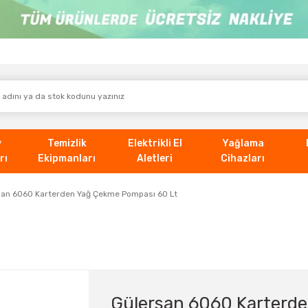
v
Temizlik
Elektrikli El
Yağlama
rı
Ekipmanları
Aletleri
Cihazları
san 6060 Karterden Yağ Çekme Pompası 60 Lt
Gülersan 6060 Karterd