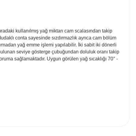
radaki kullanılmış yağ miktarı cam scalasından takip
ı dudaklı conta sayesinde sızdırmazlık ayrıca cam bölüm
dan yağ emme işlemi yapılabilir. İki sabit iki dönerli
de bulunan seviye gösterge çubuğundan doluluk oranı takip
ı koruma sağlamaktadır. Uygun görülen yağ sıcaklığı 70° -
 tarafımıza iletebilirsiniz.