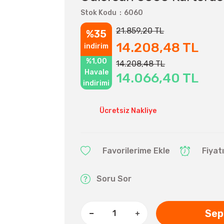
Stok Kodu
6060
21.859,20 TL
%35
14.208,48 TL
indirim
%1,00
14.208,48 TL
Havale
14.066,40 TL
indirimi
Ücretsiz Nakliye
Fiyat
Soru Sor
Sep