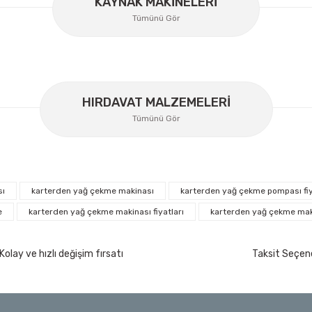
KAYNAK MAKİNELERİ
Tümünü Gör
Lüdecke
Lüdecke ES13T Stoper Kaplin Hava Hortum 13 mm
HIRDAVAT MALZEMELERİ
Tümünü Gör
Ücretsiz Nakliye
340,20 TL
%30
238,14 TL
sı
karterden yağ çekme makinası
karterden yağ çekme pompası fiy
İzeltaş
e
karterden yağ çekme makinası fiyatları
karterden yağ çekme mak
İzeltaş Lokmalı Allen Uç ve Star Torx Uç Ta
200 Nm
Kolay ve hızlı değişim fırsatı
Taksit Seçene
Ücretsiz Nakliye
7.044,00 TL
%45
3.874,20 TL
t