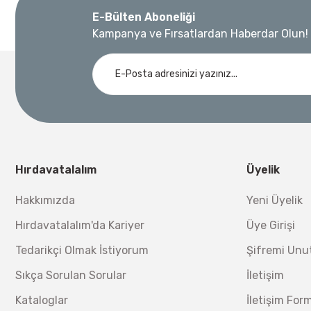
E-Bülten Aboneliği
Kampanya ve Fırsatlardan Haberdar Olun!
Ücretsiz Nakliye
Demiriz Kaynak
Nora
3.000,00 TL
Demiriz DCP-3 Bakır Boru Kaynak Makinesi 3 kVA
Nora Mıknatıslı Su Terazisi 40 Cm
Ücretsiz Nakliye
Bosch 1
Ücretsiz Nakliye
12.434,40 TL
%17
10.320,55 TL
230,40 TL
Hırdavatalalım
Üyelik
Hakkımızda
Yeni Üyelik
Hırdavatalalım'da Kariyer
Üye Girişi
Lüdecke
Tedarikçi Olmak İstiyorum
Şifremi Un
Lüdecke ES12NA Stoper Kaplin Hava Hortum Erkek Uç 
Sıkça Sorulan Sorular
İletişim
Ücretsiz Nakliye
Kataloglar
İletişim For