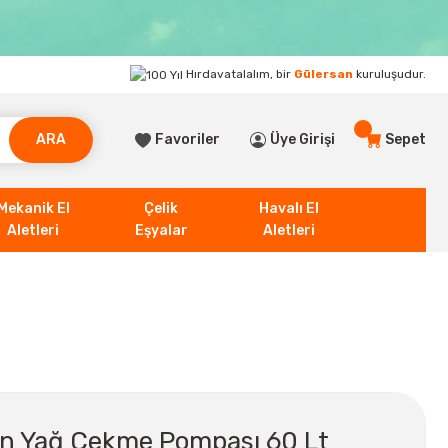
Hırdavatalalım, bir
Gülersan
kuruluşudur.
ARA
Favoriler
Üye Girişi
Sepet
Mekanik El
Çelik
Havalı El
Aletleri
Eşyalar
Aletleri
en Yağ Çekme Pompası 60 Lt