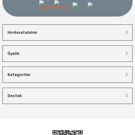
Hırdavatalalım
Üyelik
İzeltaş
Bosch El Aletleri
İzeltaş Lokmalı Allen Uç ve Star Torx Uç Takımı 17 Parça
Kategoriler
Bosch 1600A027PL Su Terazisi 25 Cm
Bosch Ölçme
Ücretsiz Nakliye
Destek
Ücretsiz Nakliye
Bosch GLM 50-27 C Lazerli Uzaklık Ölçer-Lazer Metre 50Mt
7.044,00 TL
3.874,20 TL
450,00 TL
Ücretsiz Nakliye
Demiriz Kaynak
%45
%26
Demiriz CS 12000 T Zaman Ayarlı Kaporta Çektirme Makinesi 12 kVA
5.618,40 TL