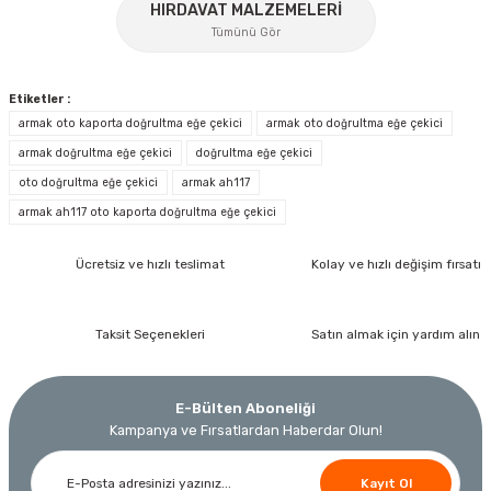
HIRDAVAT MALZEMELERİ
Tümünü Gör
Gönder
Etiketler :
armak oto kaporta doğrultma eğe çekici
armak oto doğrultma eğe çekici
armak doğrultma eğe çekici
doğrultma eğe çekici
oto doğrultma eğe çekici
armak ah117
İzeltaş
armak ah117 oto kaporta doğrultma eğe çekici
İzeltaş 1613 06 4020 Cırcırlı Tork Anahtarı 1/2'' 40-200 Nm
Ücretsiz ve hızlı teslimat
Kolay ve hızlı değişim fırsatı
Bosch Ölçme
Bosch GLM 40 Lazerli Uzaklık Ölçer-Lazer Metre 40Mt
Ücretsiz Nakliye
Nora
Demiriz Kaynak
17.803,20 TL
Taksit Seçenekleri
Satın almak için yardım alın
9.791,76 TL
Nora Mıknatıslı Su Terazisi 40 Cm
Demiriz DCP-3 Bakır Boru Kaynak Makinesi 3 kVA
Ücretsiz Nakliye
E-Bülten Aboneliği
%45
3.000,00 TL
Kampanya ve Fırsatlardan Haberdar Olun!
Ücretsiz Nakliye
Ücretsiz Nakliye
12.434,40 TL
Kayıt Ol
230,40 TL
10.320,55 TL