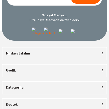
%19
Sosyal Medya...
Bizi Sosyal Medyada da takip edin!
Hırdavatalalım
İzeltaş
Üyelik
Bosch El Aletleri
İzeltaş Lokmalı Allen Uç ve Star Torx Uç Takımı 17 Parça
Bosch 1600A027PL Su Terazisi 25 Cm
Kategoriler
Bosch Ölçme
Ücretsiz Nakliye
Ücretsiz Nakliye
Bosch GLM 50-27 C Lazerli Uzaklık Ölçer-Lazer Metre 50Mt
7.044,00 TL
3.874,20 TL
Destek
450,00 TL