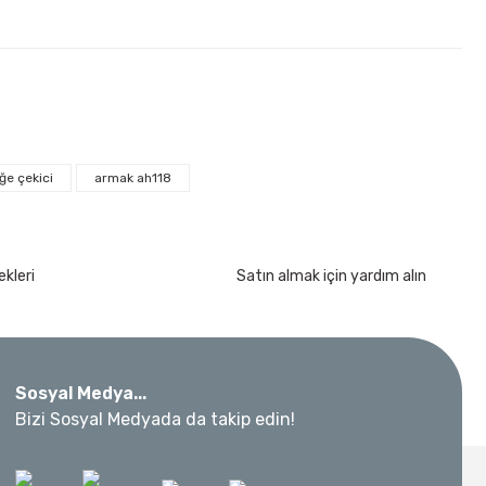
ğe çekici
armak ah118
kımı 17 Parça
kleri
Satın almak için yardım alın
Sosyal Medya...
 Metre 50Mt
Bizi Sosyal Medyada da takip edin!