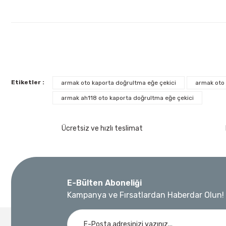
Etiketler :
armak oto kaporta doğrultma eğe çekici
armak oto 
armak ah118 oto kaporta doğrultma eğe çekici
İzeltaş
İzeltaş 1613 06 4020 Cırcırlı Tork Anahtarı 1/2'' 40-
Ücretsiz ve hızlı teslimat
Ücretsiz Nakliye
Bosch Ölçme
17.803,20 TL
%45
9.791,76 TL
Bosch GLM 40 Lazerli Uzaklık Ölçer-Lazer Metre 40M
E-Bülten Aboneliği
Kampanya ve Fırsatlardan Haberdar Olun!
Ücretsiz Nakliye
Demiriz Kaynak
Nora
3.000,00 TL
Demiriz DCP-3 Bakır Boru Kaynak Makinesi 3 kVA