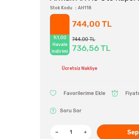
Stok Kodu
AH118
744,00 TL
%1,00
744,00 TL
Havale
736,56 TL
indirimi
Ücretsiz Nakliye
Fiyat
Soru Sor
Sep