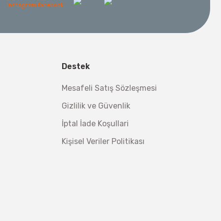
l Aletleri
 Su Terazisi 12 Cm
tsiz Nakliye
Destek
Makinesi 12 kVA
,00 TL
,98 TL
Mesafeli Satış Sözleşmesi
Gizlilik ve Güvenlik
İptal İade Koşullari
Kişisel Veriler Politikası