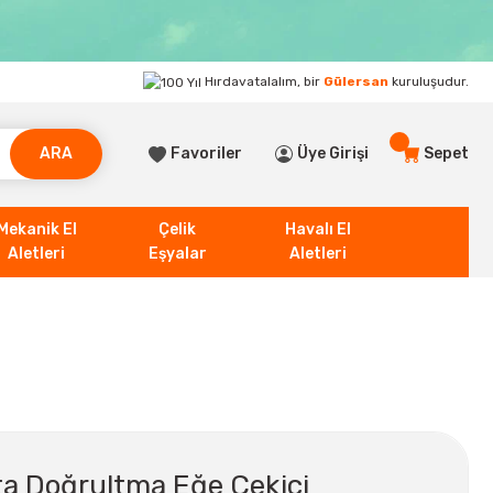
Hırdavatalalım, bir
Gülersan
kuruluşudur.
ARA
Favoriler
Üye Girişi
Sepet
Mekanik El
Çelik
Havalı El
Aletleri
Eşyalar
Aletleri
a Doğrultma Eğe Çekici