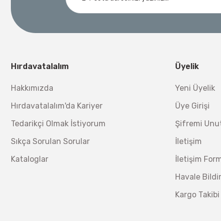
Nora Mıknatıslı Su Terazisi 40 Cm
Ücretsiz Nakliye
Bosch 1
Ücretsiz Nakliye
12.434,40 TL
%17
10.320,55 TL
230,40 TL
Hırdavatalalım
Üyelik
Hakkımızda
Yeni Üyelik
Hırdavatalalım'da Kariyer
Üye Girişi
Tedarikçi Olmak İstiyorum
Şifremi Un
Sıkça Sorulan Sorular
İletişim
Kataloglar
İletişim For
Havale Bild
Kargo Takibi