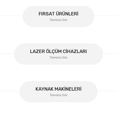
er konularda yetersiz gördüğünüz noktaları öneri formunu kullanarak
Bu ürüne ilk yorumu siz yapın!
FIRSAT ÜRÜNLERİ
Tümünü Gör
Yorum Yaz
LAZER ÖLÇÜM CİHAZLARI
Tümünü Gör
KAYNAK MAKİNELERİ
Gönder
Tümünü Gör