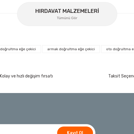
HIRDAVAT MALZEMELERİ
Tümünü Gör
doğrultma eğe çekici
armak doğrultma eğe çekici
oto doğrultma e
İzeltaş
İzeltaş Lokmalı Allen Uç ve Star Torx Uç Ta
200 Nm
Kolay ve hızlı değişim fırsatı
Taksit Seçene
Ücretsiz Nakliye
7.044,00 TL
%45
3.874,20 TL
t
Bosch Ölçme
Bosch GLM 50-27 C Lazerli Uzaklık Ölçer-Lazer
Ücretsiz Nakliye
Kayıt Ol