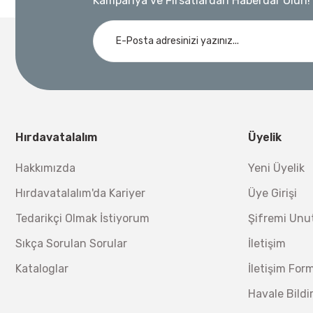
Kampanya ve Fırsatlardan Haberdar Olun!
Ücretsiz Nakliye
Demiriz Kaynak
Nora
3.000,00 TL
Demiriz DCP-3 Bakır Boru Kaynak Makinesi 3 kVA
Nora Mıknatıslı Su Terazisi 40 Cm
Ücretsiz Nakliye
Bosch 1
Ücretsiz Nakliye
12.434,40 TL
%17
10.320,55 TL
Hırdavatalalım
Üyelik
230,40 TL
Hakkımızda
Yeni Üyelik
Hırdavatalalım'da Kariyer
Üye Girişi
Tedarikçi Olmak İstiyorum
Şifremi Un
Sıkça Sorulan Sorular
İletişim
Kataloglar
İletişim For
Havale Bild