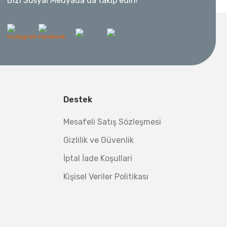
Bizi Sosyal Medyada da takip edin!
 Metre 50Mt
l Aletleri
 Su Terazisi 12 Cm
Destek
tsiz Nakliye
Makinesi 12 kVA
,00 TL
Mesafeli Satış Sözleşmesi
,98 TL
Gizlilik ve Güvenlik
İptal İade Koşullari
Kişisel Veriler Politikası