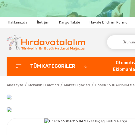
Hakkımızda
İletişim
Kargo Takibi
Havale Bildirim Formu
Otomoti
TÜM KATEGORİLER
Ekipmanla
Anasayfa
Mekanik El Aletleri
Maket Bıçakları
Bosch 1600A016BM Make