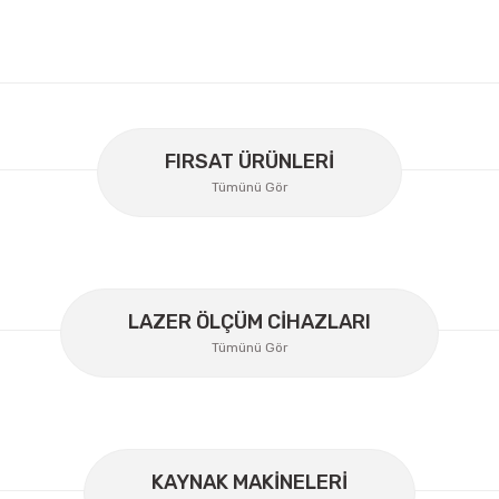
er konularda yetersiz gördüğünüz noktaları öneri formunu kullanarak
Bu ürüne ilk yorumu siz yapın!
FIRSAT ÜRÜNLERİ
Tümünü Gör
Yorum Yaz
LAZER ÖLÇÜM CİHAZLARI
Tümünü Gör
KAYNAK MAKİNELERİ
Gönder