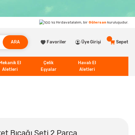
Hırdavatalalım, bir
Gülersan
kuruluşudur.
ARA
Favoriler
Üye Girişi
Sepet
Mekanik El
Çelik
Havalı El
Aletleri
Eşyalar
Aletleri
 Bıçağı Seti 2 Parça