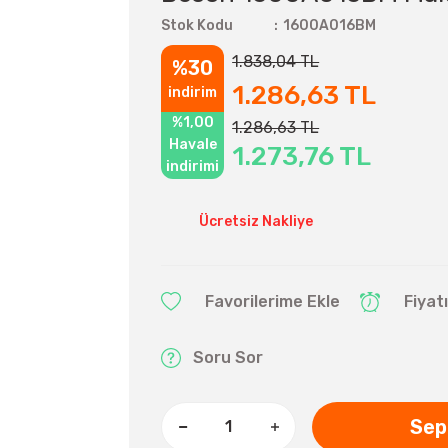
Stok Kodu
1600A016BM
1.838,04 TL
%30
1.286,63 TL
indirim
%1,00
1.286,63 TL
Havale
1.273,76 TL
indirimi
Ücretsiz Nakliye
Fiyat
Soru Sor
Sep