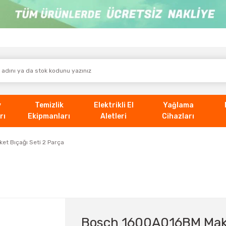
v
Temizlik
Elektrikli El
Yağlama
rı
Ekipmanları
Aletleri
Cihazları
t Bıçağı Seti 2 Parça
Bosch 1600A016BM Maket