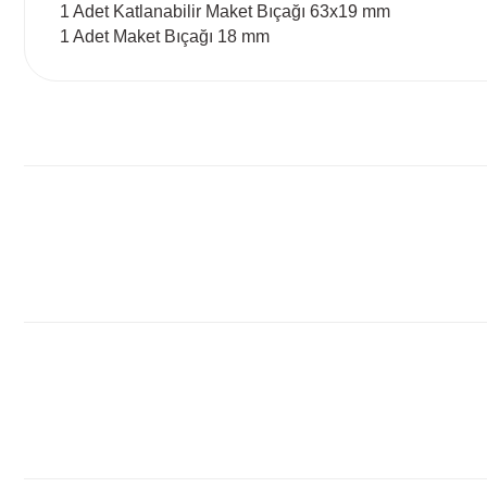
1 Adet Katlanabilir Maket Bıçağı 63x19 mm
1 Adet Maket Bıçağı 18 mm
Bu ürünün fiyat bilgisi, resim, ürün açıklamalarında ve diğ
Görüş ve önerileriniz için teşekkür ederiz.
Ürün resmi kalitesiz, bozuk veya görüntülenemiyor.
Ürün açıklamasında eksik bilgiler bulunuyor.
Ürün bilgilerinde hatalar bulunuyor.
Ürün fiyatı diğer sitelerden daha pahalı.
Bu ürüne benzer farklı alternatifler olmalı.