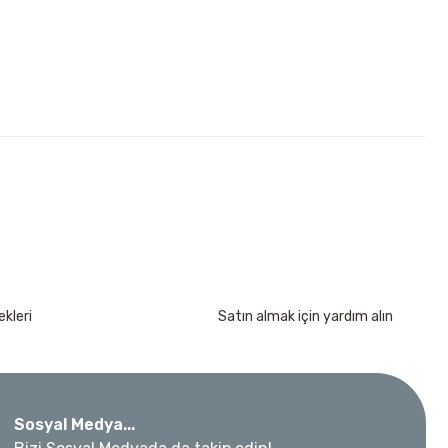
kımı 17 Parça
kleri
Satın almak için yardım alın
Sosyal Medya...