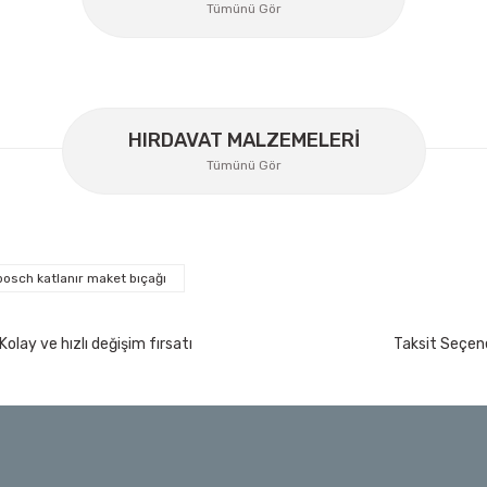
Tümünü Gör
HIRDAVAT MALZEMELERİ
Tümünü Gör
bosch katlanır maket bıçağı
İzeltaş
İzeltaş Lokmalı Allen Uç ve Star Torx Uç Ta
Kolay ve hızlı değişim fırsatı
Taksit Seçene
200 Nm
Ücretsiz Nakliye
7.044,00 TL
%45
3.874,20 TL
t
Bosch Ölçme