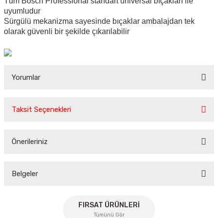
Tüm Bosch Professional standart universal bıçakları ile
uyumludur
Sürgülü mekanizma sayesinde bıçaklar ambalajdan tek
olarak güvenli bir şekilde çıkarılabilir
Yorumlar
Taksit Seçenekleri
Bu ürüne ilk yorumu siz yapın!
Önerileriniz
Yorum Yaz
Bu ürünün fiyat bilgisi, resim, ürün açıklamalarında ve diğer
konularda yetersiz gördüğünüz noktaları öneri formunu
Belgeler
kullanarak tarafımıza iletebilirsiniz.
Görüş ve önerileriniz için teşekkür ederiz.
FIRSAT ÜRÜNLERİ
Tümünü Gör
Ürün resmi kalitesiz, bozuk veya görüntülenemiyor.