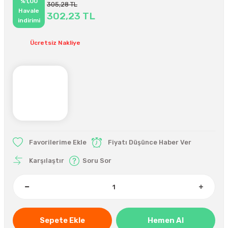
%1,00
305,28 TL
Havale
302,23 TL
indirimi
Ücretsiz Nakliye
Fiyatı Düşünce Haber Ver
Karşılaştır
Soru Sor
Sepete Ekle
Hemen Al