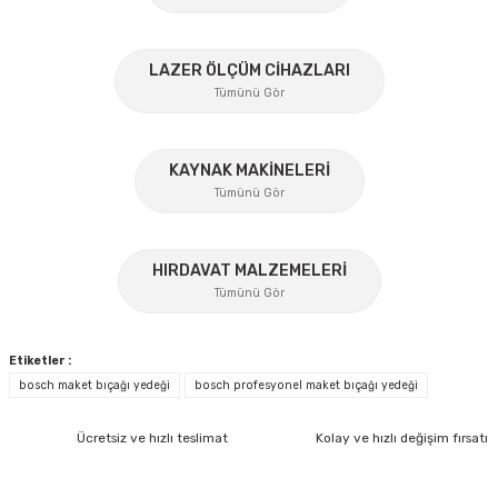
Ürün açıklamasında eksik bilgiler bulunuyor.
%45
Ürün bilgilerinde hatalar bulunuyor.
LAZER ÖLÇÜM CİHAZLARI
Ürün fiyatı diğer sitelerden daha pahalı.
Tümünü Gör
Bu ürüne benzer farklı alternatifler olmalı.
KAYNAK MAKİNELERİ
Tümünü Gör
%17
HIRDAVAT MALZEMELERİ
Gönder
Tümünü Gör
Etiketler :
bosch maket bıçağı yedeği
bosch profesyonel maket bıçağı yedeği
Ücretsiz ve hızlı teslimat
Kolay ve hızlı değişim fırsatı
İzeltaş
İzeltaş 1613 06 4020 Cırcırlı Tork Anahtarı 1/2'' 40-200 Nm