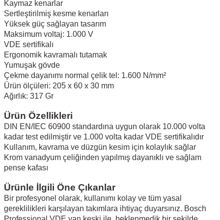
Kaymaz kenarlar
Sertleştirilmiş kesme kenarları
Yüksek güç sağlayan tasarım
Maksimum voltaj: 1.000 V
VDE sertifikalı
Ergonomik kavramalı tutamak
Yumuşak gövde
Çekme dayanımı normal çelik tel: 1.600 N/mm²
Ürün ölçüleri: 205 x 60 x 30 mm
Ağırlık: 317 Gr
Ürün Özellikleri
DIN EN/IEC 60900 standardına uygun olarak 10.000 volta
kadar test edilmiştir ve 1.000 volta kadar VDE sertifikalıdır
Kullanım, kavrama ve düzgün kesim için kolaylık sağlar
Krom vanadyum çeliğinden yapılmış dayanıklı ve sağlam
pense kafası
Ürünle İlgili Öne Çıkanlar
Bir profesyonel olarak, kullanımı kolay ve tüm yasal
gereklilikleri karşılayan takımlara ihtiyaç duyarsınız. Bosch
Professional VDE yan keski ile, beklenmedik bir şekilde