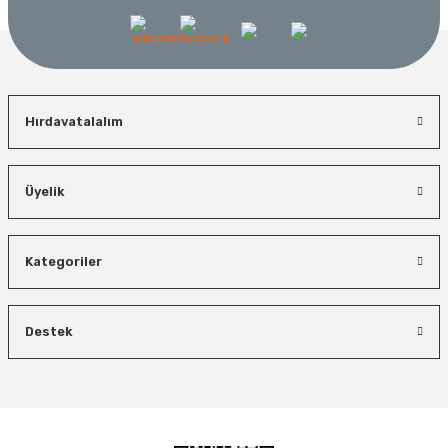
Hırdavatalalım
Üyelik
Bosch El Aletleri
Bosch 1600A027PL Su Terazisi 25 Cm
Kategoriler
İzeltaş
Bosch Ölçme
İzeltaş 14000 00 5134 Altı Köşe Lokma Anahtar Takımı 3/8” 24 Parça
Ücretsiz Nakliye
Bosch GLM 50-27 C Lazerli Uzaklık Ölçer-Lazer Metre 50Mt
Destek
Ücretsiz Nakliye
450,00 TL
Ücretsiz Nakliye
8.173,20 TL
Demiriz Kaynak
4.495,26 TL
%26
Demiriz CS 12000 T Zaman Ayarlı Kaporta Çektirme Makinesi 12 kVA
5.618,40 TL