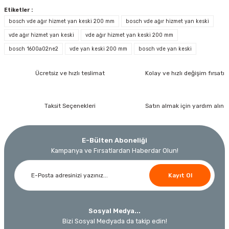
Etiketler :
bosch vde ağır hizmet yan keski 200 mm
bosch vde ağır hizmet yan keski
vde ağır hizmet yan keski
vde ağır hizmet yan keski 200 mm
İzeltaş
bosch 1600a02ne2
vde yan keski 200 mm
bosch vde yan keski
İzeltaş Lokmalı Allen Uç ve Star Torx Uç Takımı 17 Parça
Ücretsiz ve hızlı teslimat
Kolay ve hızlı değişim fırsatı
Bosch Ölçme
Ücretsiz Nakliye
Bosch GLM 40 Lazerli Uzaklık Ölçer-Lazer Metre 40Mt
Taksit Seçenekleri
Satın almak için yardım alın
7.044,00 TL
Nora
Demiriz Kaynak
3.874,20 TL
Nora Mıknatıslı Su Terazisi 40 Cm
Demiriz DCP-3 Bakır Boru Kaynak Makinesi 3 kVA
Ücretsiz Nakliye
E-Bülten Aboneliği
%45
Kampanya ve Fırsatlardan Haberdar Olun!
3.000,00 TL
Ücretsiz Nakliye
Ücretsiz Nakliye
Kayıt Ol
12.434,40 TL
230,40 TL
10.320,55 TL
Sosyal Medya...
%19
Bizi Sosyal Medyada da takip edin!