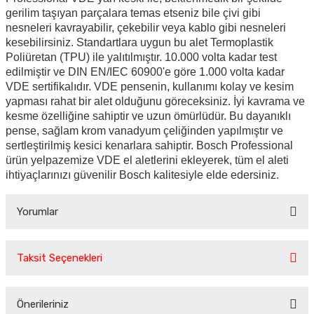
gerilim taşıyan parçalara temas etseniz bile çivi gibi
nesneleri kavrayabilir, çekebilir veya kablo gibi nesneleri
kesebilirsiniz. Standartlara uygun bu alet Termoplastik
Poliüretan (TPU) ile yalıtılmıştır. 10.000 volta kadar test
edilmiştir ve DIN EN/IEC 60900'e göre 1.000 volta kadar
VDE sertifikalıdır. VDE pensenin, kullanımı kolay ve kesim
yapması rahat bir alet olduğunu göreceksiniz. İyi kavrama ve
kesme özelliğine sahiptir ve uzun ömürlüdür. Bu dayanıklı
pense, sağlam krom vanadyum çeliğinden yapılmıştır ve
sertleştirilmiş kesici kenarlara sahiptir. Bosch Professional
ürün yelpazemize VDE el aletlerini ekleyerek, tüm el aleti
ihtiyaçlarınızı güvenilir Bosch kalitesiyle elde edersiniz.
Yorumlar
Taksit Seçenekleri
Bu ürüne ilk yorumu siz yapın!
Önerileriniz
Yorum Yaz