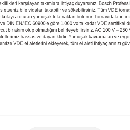
klilikleri karşılayan takımlara ihtiyaç duyarsınız. Bosch Profess
 etseniz bile vidaları takabilir ve sökebilirsiniz. Tüm VDE tornav
e kolayca oturan yumuşak tutamakları bulunur. Tornavidaların inc
r ve DIN EN/IEC 60900'e göre 1.000 volta kadar VDE sertifikalı
evcut bir akım olup olmadığını belirleyebilirsiniz. AC 100 V – 250 
letlerimiz hassas ve dayanıklıdır. Yumuşak kavramaları ve ergono
ze VDE el aletlerini ekleyerek, tüm el aleti ihtiyaçlarınızı güven
er konularda yetersiz gördüğünüz noktaları öneri formunu kullanarak