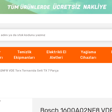
v
Temizlik
Elektrikli El
Yağlama
rı
Ekipmanları
Aletleri
Cihazları
NF8 VDE Torx Tornavida Seti TX 7 Parça
Bosch 1600A02NF8 VDE T