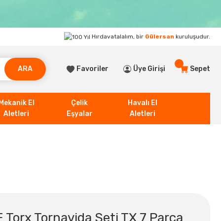
Hırdavatalalım, bir
Gülersan
kuruluşudur.
ARA
Favoriler
Üye Girişi
Sepet
Mekanik El
Çelik
Havalı El
Aletleri
Eşyalar
Aletleri
orx Tornavida Seti TX 7 Parça