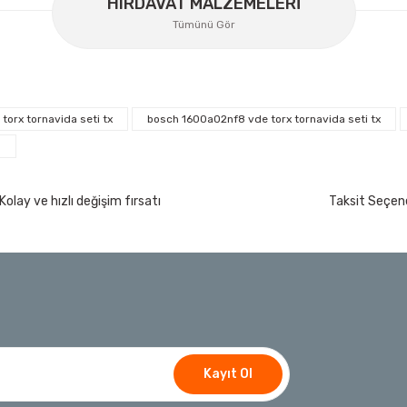
HIRDAVAT MALZEMELERİ
Tümünü Gör
torx tornavida seti tx
bosch 1600a02nf8 vde torx tornavida seti tx
İzeltaş
a
İzeltaş Lokmalı Allen Uç ve Star Torx Uç Ta
200 Nm
Kolay ve hızlı değişim fırsatı
Taksit Seçene
Ücretsiz Nakliye
7.044,00 TL
%45
3.874,20 TL
t
Bosch Ölçme
Bosch GLM 50-27 C Lazerli Uzaklık Ölçer-Lazer
Ücretsiz Nakliye
Kayıt Ol
Bosch E
Bosch El Aletleri
5.618,40 TL