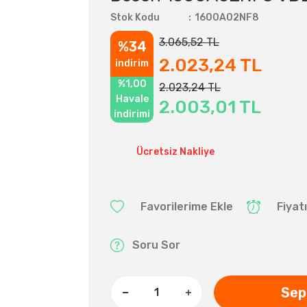
Stok Kodu
1600A02NF8
3.065,52 TL
%34
2.023,24 TL
indirim
%1,00
2.023,24 TL
Havale
2.003,01 TL
indirimi
Ücretsiz Nakliye
Fiyat
Soru Sor
Sep