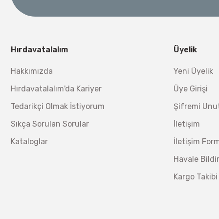
Ücretsiz Nakliye
Bosch 1
Ücretsiz Nakliye
12.434,40 TL
%17
10.320,55 TL
230,40 TL
Hırdavatalalım
Üyelik
Hakkımızda
Yeni Üyelik
Hırdavatalalım'da Kariyer
Üye Girişi
Tedarikçi Olmak İstiyorum
Şifremi Un
Sıkça Sorulan Sorular
İletişim
Kataloglar
İletişim For
Havale Bild
Kargo Takibi