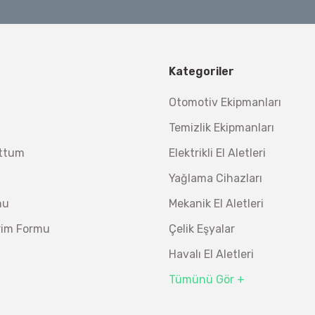
Bosch 1600A032V4
600A027PL Su Terazisi 25 Cm
Demiriz Kaynak
Ücre
Ücretsiz Nakliye
Kategoriler
Demiriz CS 12000 T Zaman Ayarlı Kaporta Çektirme 
477
%26
352
450,00 TL
Otomotiv Ekipmanları
Ücretsiz Nakliye
Temizlik Ekipmanları
26.847,00 TL
%19
21.746,07 TL
uttum
Elektrikli El Aletleri
Yağlama Cihazları
mu
Mekanik El Aletleri
irim Formu
Çelik Eşyalar
Havalı El Aletleri
Tümünü Gör +