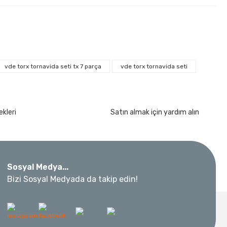
vde torx tornavida seti tx 7 parça
vde torx tornavida seti
kımı 17 Parça
kleri
Satın almak için yardım alın
Sosyal Medya...
 Metre 50Mt
Bizi Sosyal Medyada da takip edin!
l Aletleri