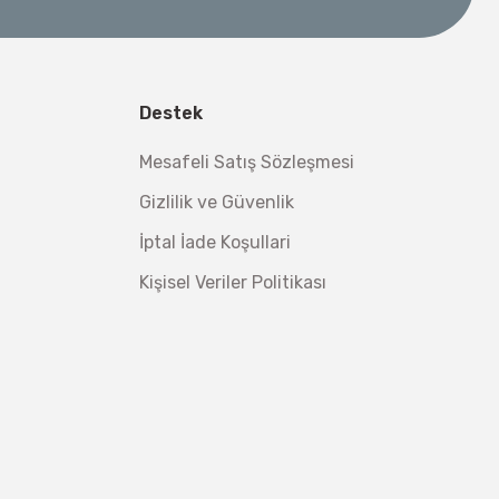
 Su Terazisi 12 Cm
tsiz Nakliye
Destek
Makinesi 12 kVA
,00 TL
,98 TL
Mesafeli Satış Sözleşmesi
Gizlilik ve Güvenlik
İptal İade Koşullari
Kişisel Veriler Politikası