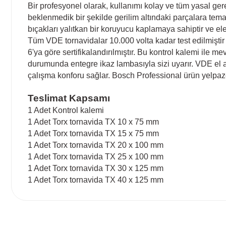
Bir profesyonel olarak, kullanımı kolay ve tüm yasal gere
beklenmedik bir şekilde gerilim altındaki parçalara temas
bıçakları yalıtkan bir koruyucu kaplamaya sahiptir ve el
Tüm VDE tornavidalar 10.000 volta kadar test edilmişti
6'ya göre sertifikalandırılmıştır. Bu kontrol kalemi ile m
durumunda entegre ikaz lambasıyla sizi uyarır. VDE el a
çalışma konforu sağlar. Bosch Professional ürün yelpazemi
Teslimat Kapsamı
1 Adet Kontrol kalemi
1 Adet Torx tornavida TX 10 x 75 mm
1 Adet Torx tornavida TX 15 x 75 mm
1 Adet Torx tornavida TX 20 x 100 mm
1 Adet Torx tornavida TX 25 x 100 mm
1 Adet Torx tornavida TX 30 x 125 mm
1 Adet Torx tornavida TX 40 x 125 mm
Bu ürünün fiyat bilgisi, resim, ürün açıklamalarında ve diğ