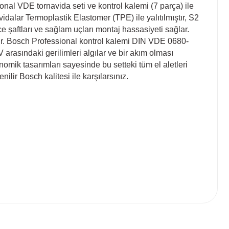
ional VDE tornavida seti ve kontrol kalemi (7 parça) ile
idalar Termoplastik Elastomer (TPE) ile yalıtılmıştır, S2
e şaftları ve sağlam uçları montaj hassasiyeti sağlar.
dır. Bosch Professional kontrol kalemi DIN VDE 0680-
V arasındaki gerilimleri algılar ve bir akım olması
mik tasarımları sayesinde bu setteki tüm el aletleri
ilir Bosch kalitesi ile karşılarsınız.
 tarafımıza iletebilirsiniz.