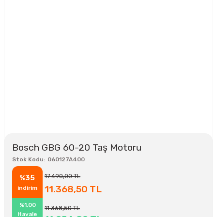
Bosch GBG 60-20 Taş Motoru
Stok Kodu
060127A400
17.490,00 TL
%35
11.368,50 TL
indirim
%1,00
11.368,50 TL
Havale