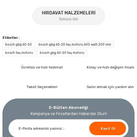
%17
HIRDAVAT MALZEMELERİ
Gönder
Tümünü Gör
Etiketler :
bosch gbg 60-20
bosch gbg 60-20 taş motoru 600 watt 200 mm
bosch taş motoru
bosch gbg 60-20 taş motoru
İzeltaş
Ücretsiz ve hızlı teslimat
Kolay ve hızlı değişim fırsatı
İzeltaş 1613 06 4020 Cırcırlı Tork Anahtarı 1/2'' 40-200 Nm
Bosch Ölçme
Taksit Seçenekleri
Satın almak için yardım alın
Bosch GLM 40 Lazerli Uzaklık Ölçer-Lazer Metre 40Mt
Ücretsiz Nakliye
Nora
Demiriz Kaynak
17.803,20 TL
E-Bülten Aboneliği
9.791,76 TL
Nora Mıknatıslı Su Terazisi 40 Cm
Demiriz DCP-3 Bakır Boru Kaynak Makinesi 3 kVA
Kampanya ve Fırsatlardan Haberdar Olun!
Ücretsiz Nakliye
%45
Kayıt Ol
3.000,00 TL
Ücretsiz Nakliye
Ücretsiz Nakliye