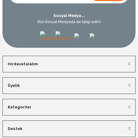
12.434,40 TL
230,40 TL
10.320,55 TL
Sosyal Medya...
Bizi Sosyal Medyada da takip edin!
%19
Hırdavatalalım
Üyelik
İzeltaş
Bosch El Aletleri
İzeltaş Lokmalı Allen Uç ve Star Torx Uç Takımı 17 Parça
Kategoriler
Bosch 1600A027PL Su Terazisi 25 Cm
Bosch Ölçme
Ücretsiz Nakliye
Destek
Ücretsiz Nakliye
Bosch GLM 50-27 C Lazerli Uzaklık Ölçer-Lazer Metre 50Mt
7.044,00 TL