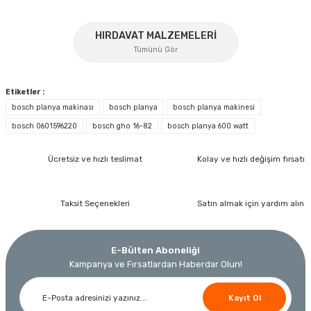
%17
HIRDAVAT MALZEMELERİ
Gönder
Tümünü Gör
Etiketler :
bosch planya makinası
bosch planya
bosch planya makinesi
bosch 0601596220
bosch gho 16-82
bosch planya 600 watt
İzeltaş
Ücretsiz ve hızlı teslimat
Kolay ve hızlı değişim fırsatı
İzeltaş 1613 06 4020 Cırcırlı Tork Anahtarı 1/2'' 40-200 Nm
Bosch Ölçme
Taksit Seçenekleri
Satın almak için yardım alın
Bosch GLM 40 Lazerli Uzaklık Ölçer-Lazer Metre 40Mt
Ücretsiz Nakliye
Nora
Demiriz Kaynak
17.803,20 TL
E-Bülten Aboneliği
9.791,76 TL
Nora Mıknatıslı Su Terazisi 40 Cm
Demiriz DCP-3 Bakır Boru Kaynak Makinesi 3 kVA
Kampanya ve Fırsatlardan Haberdar Olun!
Ücretsiz Nakliye
%45
Kayıt Ol
3.000,00 TL
Ücretsiz Nakliye
Ücretsiz Nakliye