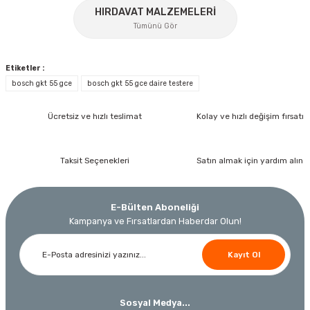
%17
HIRDAVAT MALZEMELERİ
Gönder
Tümünü Gör
Etiketler :
bosch gkt 55 gce
bosch gkt 55 gce daire testere
Ücretsiz ve hızlı teslimat
Kolay ve hızlı değişim fırsatı
İzeltaş
İzeltaş 1613 06 4020 Cırcırlı Tork Anahtarı 1/2'' 40-200 Nm
Taksit Seçenekleri
Satın almak için yardım alın
Bosch Ölçme
Bosch GLM 40 Lazerli Uzaklık Ölçer-Lazer Metre 40Mt
Ücretsiz Nakliye
E-Bülten Aboneliği
Nora
Demiriz Kaynak
17.803,20 TL
Kampanya ve Fırsatlardan Haberdar Olun!
9.791,76 TL
Nora Mıknatıslı Su Terazisi 40 Cm
Demiriz DCP-3 Bakır Boru Kaynak Makinesi 3 kVA
Ücretsiz Nakliye
Kayıt Ol
%45
3.000,00 TL
Ücretsiz Nakliye
Ücretsiz Nakliye
12.434,40 TL
Sosyal Medya...