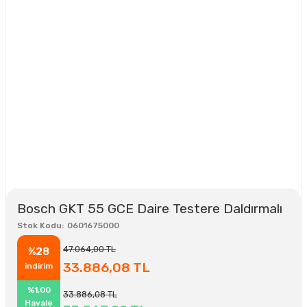
Bosch GKT 55 GCE Daire Testere Daldırmalı
Stok Kodu
0601675000
47.064,00 TL
%28
33.886,08 TL
indirim
%1,00
33.886,08 TL
Havale