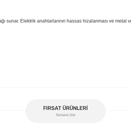
nağı sunar. Elektrik anahtarlarının hassas hizalanması ve metal
er konularda yetersiz gördüğünüz noktaları öneri formunu kullanarak
Bu ürüne ilk yorumu siz yapın!
FIRSAT ÜRÜNLERİ
Tümünü Gör
Yorum Yaz