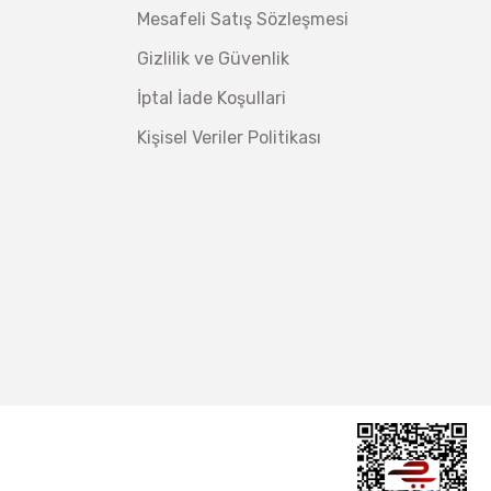
Makinesi 12 kVA
,00 TL
Mesafeli Satış Sözleşmesi
,98 TL
Gizlilik ve Güvenlik
İptal İade Koşullari
Kişisel Veriler Politikası