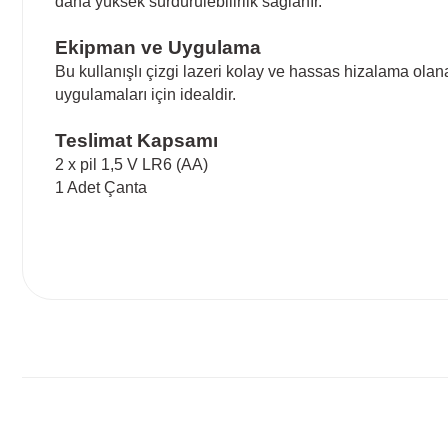
daha yüksek sürdürülebilirlik sağlanır.
Ekipman ve Uygulama
Bu kullanışlı çizgi lazeri kolay ve hassas hizalama ola
uygulamaları için idealdir.
Teslimat Kapsamı
2 x pil 1,5 V LR6 (AA)
1 Adet Çanta
Bu ürünün fiyat bilgisi, resim, ürün açıklamalarında ve diğ
Görüş ve önerileriniz için teşekkür ederiz.
Ürün resmi kalitesiz, bozuk veya görüntülenemiyor.
Ürün açıklamasında eksik bilgiler bulunuyor.