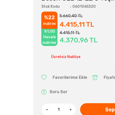
Stok Kodu
0601065320
5.660,40 TL
%22
4.415,11 TL
indirim
%1,00
4.415,11 TL
Havale
4.370,96 TL
indirimi
Ücretsiz Nakliye
Fiyat
Soru Sor
Sep