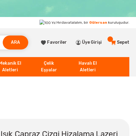
Hırdavatalalım, bir
Gülersan
kuruluşudur.
ARA
Favoriler
Üye Girişi
Sepet
Mekanik El
Çelik
Havalı El
Aletleri
Eşyalar
Aletleri
Işık Çapraz Çizgi Hizalama Lazeri