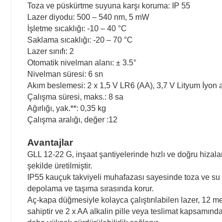
Toza ve püskürtme suyuna karşı koruma: IP 55
Lazer diyodu: 500 – 540 nm, 5 mW
İşletme sıcaklığı: -10 – 40 °C
Saklama sıcaklığı: -20 – 70 °C
Lazer sınıfı: 2
Otomatik nivelman alanı: ± 3.5°
Nivelman süresi: 6 sn
Akım beslemesi: 2 x 1,5 V LR6 (AA), 3,7 V Lityum İyon
Çalışma süresi, maks.: 8 sa
Ağırlığı, yak.**: 0,35 kg
Çalışma aralığı, değer :12
Avantajlar
GLL 12-22 G, inşaat şantiyelerinde hızlı ve doğru hizal
şekilde üretilmiştir.
IP55 kauçuk takviyeli muhafazası sayesinde toza ve su sı
depolama ve taşıma sırasında korur.
Aç-kapa düğmesiyle kolayca çalıştırılabilen lazer, 12 met
sahiptir ve 2 x AA alkalin pille veya teslimat kapsamında