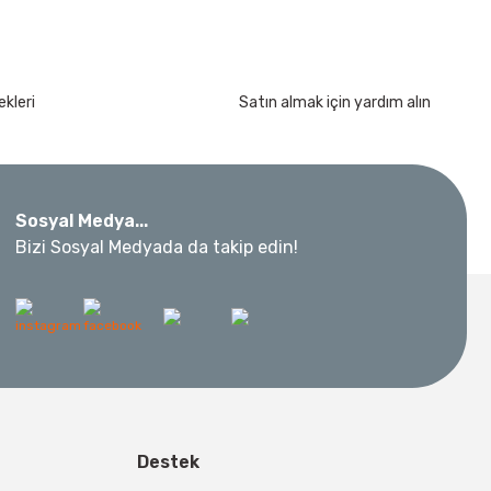
kımı 17 Parça
kleri
Satın almak için yardım alın
Sosyal Medya...
Bizi Sosyal Medyada da takip edin!
 Metre 50Mt
l Aletleri
 Su Terazisi 12 Cm
Destek
tsiz Nakliye