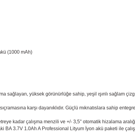
 akü (1000 mAh)
ama sağlayan, yüksek görünürlüğe sahip, yeşil ışınlı sağlam çizg
çramasına karşı dayanıklıdır. Güçlü mıknatıslara sahip entegre d
reye kadar çalışma menzili ve +/- 3,5° otomatik hizalama aralığı 
ki BA 3.7V 1.0Ah A Professional Lityum İyon akü paketi ile çalışı