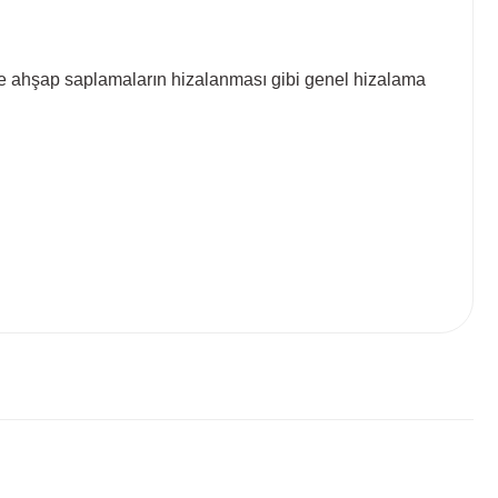
 ve ahşap saplamaların hizalanması gibi genel hizalama
 tarafımıza iletebilirsiniz.