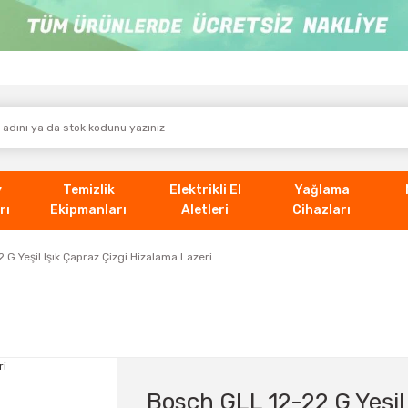
v
Temizlik
Elektrikli El
Yağlama
rı
Ekipmanları
Aletleri
Cihazları
G Yeşil Işık Çapraz Çizgi Hizalama Lazeri
Bosch GLL 12-22 G Yeşil 