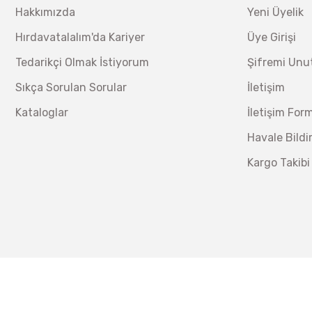
Hakkımızda
Yeni Üyelik
Hırdavatalalım'da Kariyer
Üye Girişi
Tedarikçi Olmak İstiyorum
Şifremi Un
Sıkça Sorulan Sorular
İletişim
Kataloglar
İletişim For
Havale Bild
Kargo Takibi
İzeltaş
İzeltaş 14000 00 5134 Altı Köşe Lokma Anahtar Takım