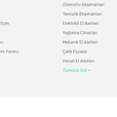
Demiriz CS 12000 T Zaman Ayarlı Kaporta Çektirme 
477
Otomotiv Ekipmanları
%26
352
450,00 TL
Temizlik Ekipmanları
Ücretsiz Nakliye
uttum
Elektrikli El Aletleri
26.847,00 TL
%19
21.746,07 TL
Yağlama Cihazları
mu
Mekanik El Aletleri
irim Formu
Çelik Eşyalar
Havalı El Aletleri
Tümünü Gör +
ı 3/8” 24 Parça