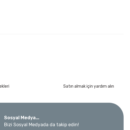
kleri
Satın almak için yardım alın
ar Takımı 3/8” 24 Parça
Sosyal Medya...
Bizi Sosyal Medyada da takip edin!
 Metre 50Mt