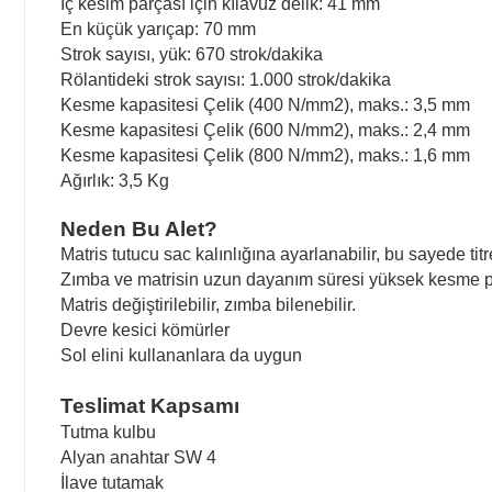
İç kesim parçası için kılavuz delik: 41 mm
En küçük yarıçap: 70 mm
Strok sayısı, yük: 670 strok/dakika
Rölantideki strok sayısı: 1.000 strok/dakika
Kesme kapasitesi Çelik (400 N/mm2), maks.: 3,5 mm
Kesme kapasitesi Çelik (600 N/mm2), maks.: 2,4 mm
Kesme kapasitesi Çelik (800 N/mm2), maks.: 1,6 mm
Ağırlık: 3,5 Kg
Neden Bu Alet?
Matris tutucu sac kalınlığına ayarlanabilir, bu sayede ti
Zımba ve matrisin uzun dayanım süresi yüksek kesme p
Matris değiştirilebilir, zımba bilenebilir.
Devre kesici kömürler
Sol elini kullananlara da uygun
Teslimat Kapsamı
Tutma kulbu
Alyan anahtar SW 4
İlave tutamak