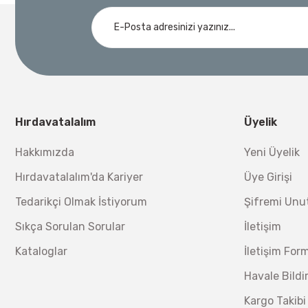
Ücretsiz Nakliye
Demiriz Kaynak
Nora
3.000,00 TL
Demiriz DCP-3 Bakır Boru Kaynak Makinesi 3 kVA
Nora Mıknatıslı Su Terazisi 40 Cm
Ücretsiz Nakliye
Bosch 1
Ücretsiz Nakliye
12.434,40 TL
%17
10.320,55 TL
Hırdavatalalım
Üyelik
230,40 TL
Hakkımızda
Yeni Üyelik
Hırdavatalalım'da Kariyer
Üye Girişi
Tedarikçi Olmak İstiyorum
Şifremi Un
Sıkça Sorulan Sorular
İletişim
Kataloglar
İletişim For
Havale Bild
Kargo Takibi