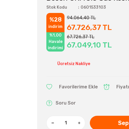
Stok Kodu
0601533103
94.064,40 TL
%28
67.726,37 TL
indirim
%1,00
67.726,37 TL
Havale
67.049,10 TL
indirimi
Ücretsiz Nakliye
Fiyat
Soru Sor
Sep