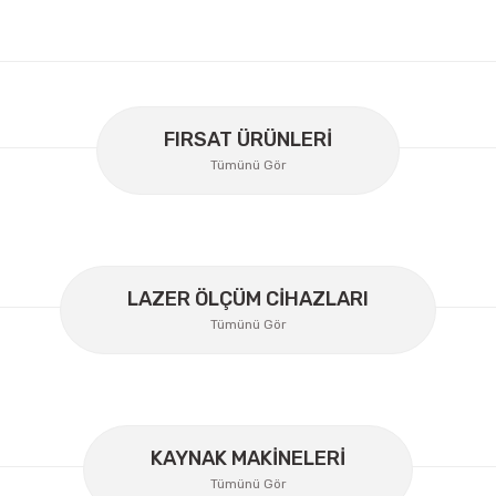
er konularda yetersiz gördüğünüz noktaları öneri formunu kullanarak
Bu ürüne ilk yorumu siz yapın!
FIRSAT ÜRÜNLERİ
Tümünü Gör
Yorum Yaz
LAZER ÖLÇÜM CİHAZLARI
Tümünü Gör
KAYNAK MAKİNELERİ
Gönder
Tümünü Gör