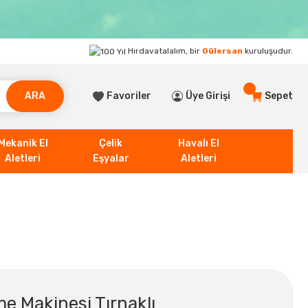
Hırdavatalalım, bir
Gülersan
kuruluşudur.
ARA
Favoriler
Üye Girişi
Sepet
Mekanik El
Çelik
Havalı El
Aletleri
Eşyalar
Aletleri
e Makinesi Tırnaklı