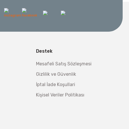
l Aletleri
 Su Terazisi 12 Cm
Destek
tsiz Nakliye
Makinesi 12 kVA
,00 TL
Mesafeli Satış Sözleşmesi
,98 TL
Gizlilik ve Güvenlik
İptal İade Koşullari
Kişisel Veriler Politikası