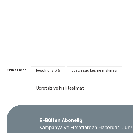
Etiketler :
bosch gna 3 5
bosch sac kesme makinesi
İzeltaş
İzeltaş Lokmalı Allen Uç ve Star Torx Uç Takımı 17 Pa
Ücretsiz ve hızlı teslimat
Ücretsiz Nakliye
7.044,00 TL
Bosch Ölçme
%45
3.874,20 TL
E-Bülten Aboneliği
Bosch GLM 40 Lazerli Uzaklık Ölçer-Lazer Metre 40M
Kampanya ve Fırsatlardan Haberdar Olun!