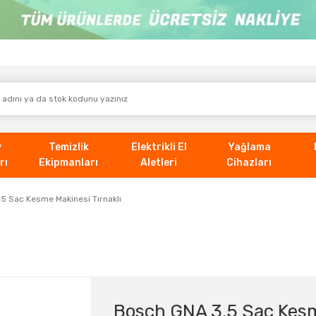
v
Temizlik
Elektrikli El
Yağlama
rı
Ekipmanları
Aletleri
Cihazları
5 Sac Kesme Makinesi Tırnaklı
Bosch GNA 3.5 Sac Kesm