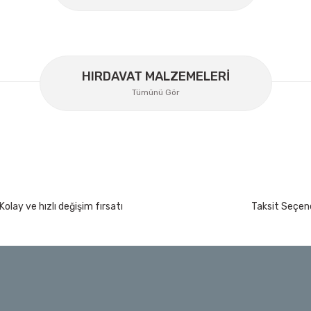
HIRDAVAT MALZEMELERİ
Tümünü Gör
rça
Kolay ve hızlı değişim fırsatı
Taksit Seçene
İzeltaş
İzeltaş 14000 00 5134 Altı Köşe Lokma Anaht
t
Bosch Ölçme
Ücretsiz Nakliye
Bosch GLM 50-27 C Lazerli Uzaklık Ölçer-Lazer