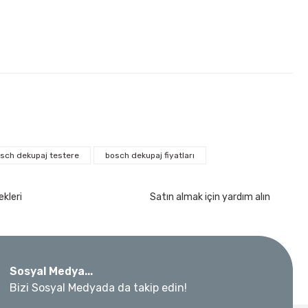
sch dekupaj testere
bosch dekupaj fiyatları
kımı 17 Parça
kleri
Satın almak için yardım alın
Sosyal Medya...
Bizi Sosyal Medyada da takip edin!
 Metre 50Mt