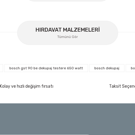
HIRDAVAT MALZEMELERİ
Tümünü Gör
bosch gst 90 be dekupaj testere 650 watt
bosch dekupaj
bo
İzeltaş
İzeltaş Lokmalı Allen Uç ve Star Torx Uç Ta
Kolay ve hızlı değişim fırsatı
Taksit Seçene
200 Nm
Ücretsiz Nakliye
7.044,00 TL
%45
3.874,20 TL
t
Bosch Ölçme
Bosch GLM 50-27 C Lazerli Uzaklık Ölçer-Lazer