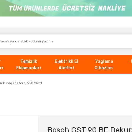
v
Temizlik
Elektrikli El
Yağlama
rı
Ekipmanları
Aletleri
Cihazları
ekupaj Testere 650 Watt
Bosch GST 90 BE Dekupa