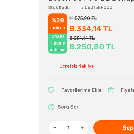
Stok Kodu
060158F000
11.575,20 TL
%28
8.334,14 TL
indirim
%1,00
8.334,14 TL
Havale
8.250,80 TL
indirimi
Ücretsiz Nakliye
Fiyat
Soru Sor
Sep