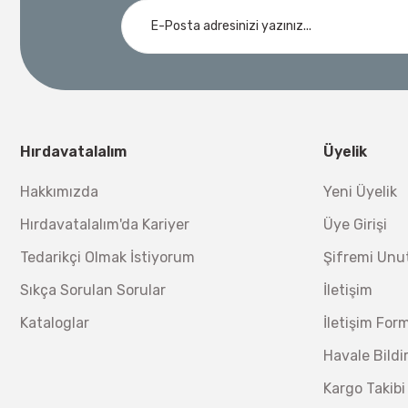
Ücretsiz Nakliye
Demiriz Kaynak
Nora
3.000,00 TL
Demiriz DCP-3 Bakır Boru Kaynak Makinesi 3 kVA
Nora Mıknatıslı Su Terazisi 40 Cm
Ücretsiz Nakliye
Bosch 1
Ücretsiz Nakliye
12.434,40 TL
%17
10.320,55 TL
Hırdavatalalım
Üyelik
230,40 TL
Hakkımızda
Yeni Üyelik
Hırdavatalalım'da Kariyer
Üye Girişi
Tedarikçi Olmak İstiyorum
Şifremi Un
Sıkça Sorulan Sorular
İletişim
Kataloglar
İletişim For
Havale Bild
Kargo Takibi