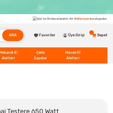
Hırdavatalalım, bir
Gülersan
kuruluşudur.
ARA
Favoriler
Üye Girişi
Sepet
Mekanik El
Çelik
Havalı El
Aletleri
Eşyalar
Aletleri
j Testere 650 Watt