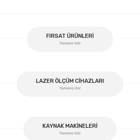
er konularda yetersiz gördüğünüz noktaları öneri formunu kullanarak
Bu ürüne ilk yorumu siz yapın!
FIRSAT ÜRÜNLERİ
Tümünü Gör
Yorum Yaz
LAZER ÖLÇÜM CİHAZLARI
Tümünü Gör
KAYNAK MAKİNELERİ
Gönder
Tümünü Gör