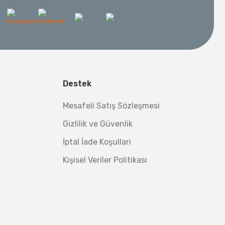
l Aletleri
 Su Terazisi 12 Cm
Destek
tsiz Nakliye
Makinesi 12 kVA
,00 TL
Mesafeli Satış Sözleşmesi
,98 TL
Gizlilik ve Güvenlik
İptal İade Koşullari
Kişisel Veriler Politikası