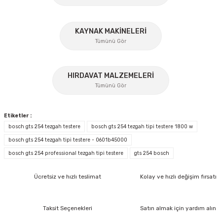
Bu ürüne benzer farklı alternatifler olmalı.
KAYNAK MAKİNELERİ
Tümünü Gör
%17
HIRDAVAT MALZEMELERİ
Gönder
Tümünü Gör
Etiketler :
bosch gts 254 tezgah testere
bosch gts 254 tezgah tipi testere 1800 w
bosch gts 254 tezgah tipi testere - 0601b45000
İzeltaş
bosch gts 254 professional tezgah tipi testere
gts 254 bosch
İzeltaş Lokmalı Allen Uç ve Star Torx Uç Takımı 17 Parça
Ücretsiz ve hızlı teslimat
Kolay ve hızlı değişim fırsatı
Bosch Ölçme
Ücretsiz Nakliye
Bosch GLM 40 Lazerli Uzaklık Ölçer-Lazer Metre 40Mt
Taksit Seçenekleri
Satın almak için yardım alın
7.044,00 TL
Nora
Demiriz Kaynak