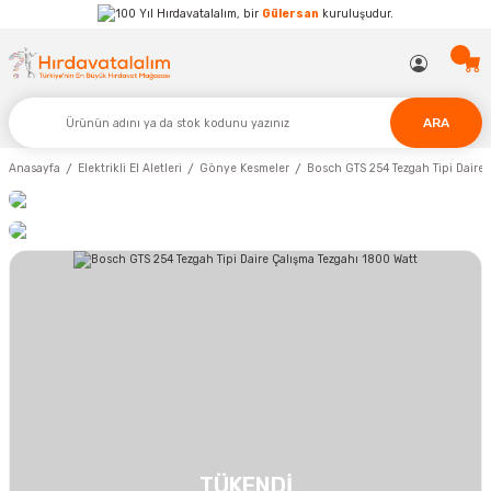
Hırdavatalalım, bir
Gülersan
kuruluşudur.
ARA
Anasayfa
Elektrikli El Aletleri
Gönye Kesmeler
Bosch GTS 254 Tezgah Tipi Daire 
TÜKENDİ