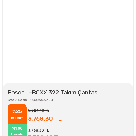
Bosch L-BOXX 322 Takım Çantası
Stok Kodu
1600A037E0
5.024,40 TL
%25
3.768,30 TL
indirim
%1,00
3.768,30 TL
Havale