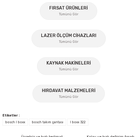
FIRSAT ÜRÜNLERİ
Tümünü Gör
Ürün resmi kalitesiz, bozuk veya görüntülenemiyor.
Ürün açıklamasında eksik bilgiler bulunuyor.
%45
Ürün bilgilerinde hatalar bulunuyor.
LAZER ÖLÇÜM CİHAZLARI
Ürün fiyatı diğer sitelerden daha pahalı.
Tümünü Gör
Bu ürüne benzer farklı alternatifler olmalı.
KAYNAK MAKİNELERİ
Tümünü Gör
%17
HIRDAVAT MALZEMELERİ
Gönder
Tümünü Gör
Etiketler :
bosch l boxx
bosch takım çantası
l boxx 322
Ücretsiz ve hızlı teslimat
Kolay ve hızlı değişim fırsatı