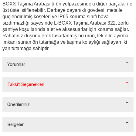
BOXX Taşıma Arabası ürün yelpazesindeki diğer parçalar ile
üst üste istiflenebilir. Darbeye dayanıklı gövdesi, metalle
güçlendirilmiş köşeleri ve IP65 koruma sınıfı hava
sızdırmazlığı sayesinde L-BOXX Taşıma Arabası 322, zorlu
şantiye koşullarında alet ve aksesuarlar için koruma sağlar.
Rahatınız düşünülerek tasarlanmış bu ürün, tek elle ayırma
imkanı sunan ön tutamağa ve taşıma kolaylığı sağlayan iki
yan tutamağa sahiptir.
Yorumlar
Taksit Seçenekleri
Bu ürüne ilk yorumu siz yapın!
Önerileriniz
Yorum Yaz
Bu ürünün fiyat bilgisi, resim, ürün açıklamalarında ve diğer
konularda yetersiz gördüğünüz noktaları öneri formunu
Belgeler
kullanarak tarafımıza iletebilirsiniz.
Görüş ve önerileriniz için teşekkür ederiz.