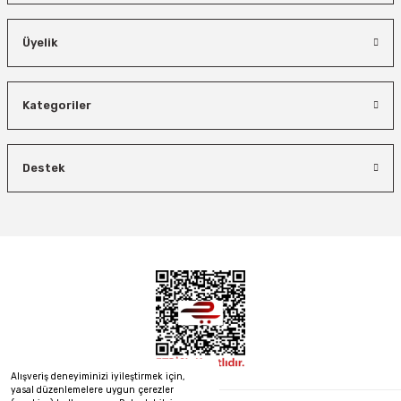
Üyelik
İzeltaş
Kategoriler
Bosch El Aletleri
İzeltaş Lokmalı Allen Uç ve Star Torx Uç Takımı 17 Parça
Bosch 1600A027PL Su Terazisi 25 Cm
Destek
Bosch Ölçme
Ücretsiz Nakliye
Ücretsiz Nakliye
Bosch GLM 50-27 C Lazerli Uzaklık Ölçer-Lazer Metre 50Mt
7.044,00 TL
3.874,20 TL
450,00 TL
Ücretsiz Nakliye
Demiriz Kaynak
%45
%26
Demiriz CS 12000 T Zaman Ayarlı Kaporta Çektirme Makinesi 12 kVA
5.618,40 TL
%40
Ücretsiz Nakliye
Alışveriş deneyiminizi iyileştirmek için,
26.847,00 TL
yasal düzenlemelere uygun çerezler