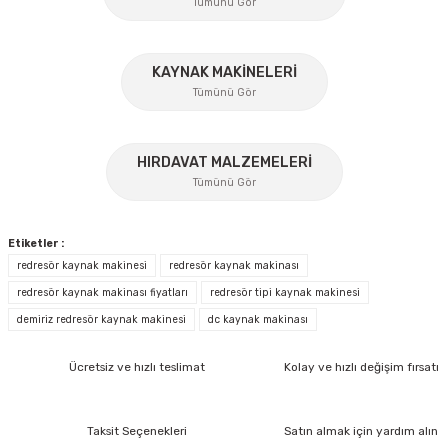
Tümünü Gör
Ürün açıklamasında eksik bilgiler bulunuyor.
Ürün bilgilerinde hatalar bulunuyor.
Ürün fiyatı diğer sitelerden daha pahalı.
KAYNAK MAKİNELERİ
Tümünü Gör
Bu ürüne benzer farklı alternatifler olmalı.
%17
HIRDAVAT MALZEMELERİ
Tümünü Gör
Gönder
Etiketler :
redresör kaynak makinesi
redresör kaynak makinası
redresör kaynak makinası fiyatları
redresör tipi kaynak makinesi
demiriz redresör kaynak makinesi
dc kaynak makinası
İzeltaş
İzeltaş 1613 06 4020 Cırcırlı Tork Anahtarı 1/2'' 40-200 Nm
Ücretsiz ve hızlı teslimat
Kolay ve hızlı değişim fırsatı
Bosch Ölçme
Bosch GLM 40 Lazerli Uzaklık Ölçer-Lazer Metre 40Mt
Ücretsiz Nakliye
Taksit Seçenekleri
Satın almak için yardım alın