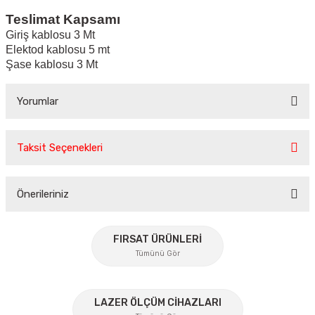
Teslimat Kapsamı
Giriş kablosu 3 Mt
Elektod kablosu 5 mt
Şase kablosu 3 Mt
Yorumlar
Taksit Seçenekleri
Bu ürüne ilk yorumu siz yapın!
Önerileriniz
Yorum Yaz
Bu ürünün fiyat bilgisi, resim, ürün açıklamalarında ve diğer
konularda yetersiz gördüğünüz noktaları öneri formunu
FIRSAT ÜRÜNLERİ
kullanarak tarafımıza iletebilirsiniz.
Tümünü Gör
Görüş ve önerileriniz için teşekkür ederiz.
%45
Ürün resmi kalitesiz, bozuk veya görüntülenemiyor.
LAZER ÖLÇÜM CİHAZLARI