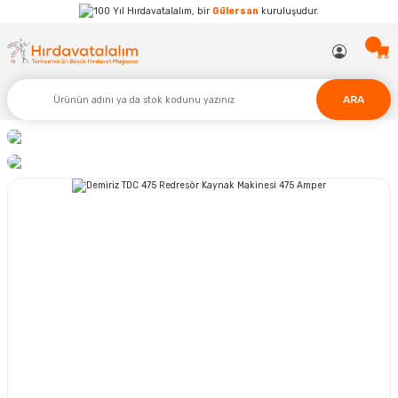
Hırdavatalalım, bir
Gülersan
kuruluşudur.
ARA