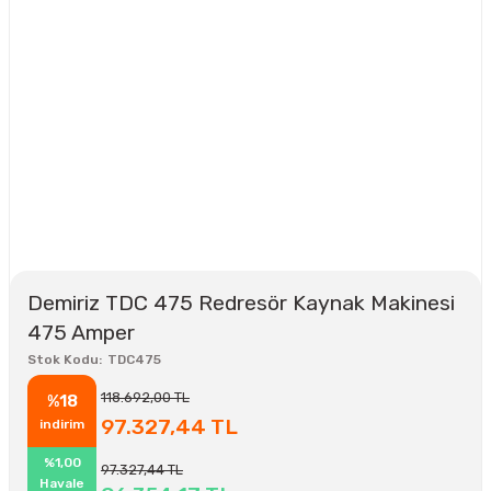
Demiriz TDC 475 Redresör Kaynak Makinesi
475 Amper
Stok Kodu
TDC475
118.692,00 TL
%18
97.327,44 TL
indirim
%1,00
97.327,44 TL
Havale