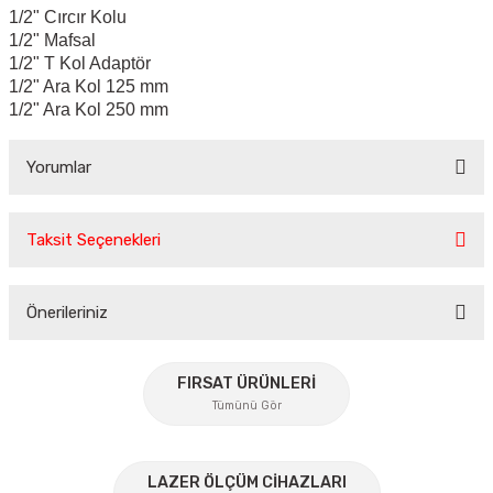
1/2" Cırcır Kolu
1/2" Mafsal
1/2" T Kol Adaptör
1/2" Ara Kol 125 mm
1/2" Ara Kol 250 mm
Yorumlar
Taksit Seçenekleri
Bu ürüne ilk yorumu siz yapın!
Önerileriniz
Yorum Yaz
Bu ürünün fiyat bilgisi, resim, ürün açıklamalarında ve diğer
konularda yetersiz gördüğünüz noktaları öneri formunu
FIRSAT ÜRÜNLERİ
kullanarak tarafımıza iletebilirsiniz.
Tümünü Gör
Görüş ve önerileriniz için teşekkür ederiz.
%45
Ürün resmi kalitesiz, bozuk veya görüntülenemiyor.
LAZER ÖLÇÜM CİHAZLARI