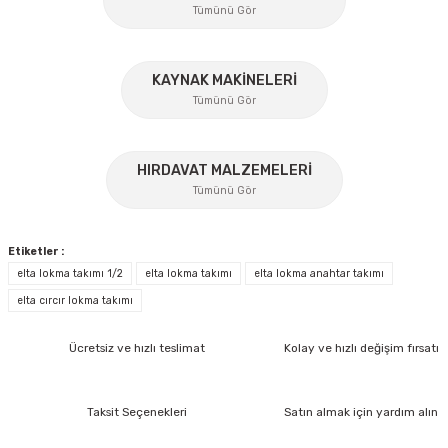
Tümünü Gör
Ürün açıklamasında eksik bilgiler bulunuyor.
Ürün bilgilerinde hatalar bulunuyor.
Ürün fiyatı diğer sitelerden daha pahalı.
KAYNAK MAKİNELERİ
Tümünü Gör
Bu ürüne benzer farklı alternatifler olmalı.
%17
HIRDAVAT MALZEMELERİ
Tümünü Gör
Gönder
Etiketler :
elta lokma takımı 1/2
elta lokma takımı
elta lokma anahtar takımı
elta cırcır lokma takımı
İzeltaş
Ücretsiz ve hızlı teslimat
Kolay ve hızlı değişim fırsatı
İzeltaş Lokmalı Allen Uç ve Star Torx Uç Takımı 17 Parça
Bosch Ölçme
Taksit Seçenekleri
Satın almak için yardım alın
Ücretsiz Nakliye
Bosch GLM 40 Lazerli Uzaklık Ölçer-Lazer Metre 40Mt
7.044,00 TL