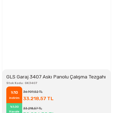
GLS Garaj 3407 Askı Panolu Çalışma Tezgahı
Stok Kodu
GK3407
36.909,52 TL
%10
33.218,57 TL
indirim
%1,00
33.218,57 TL
Havale