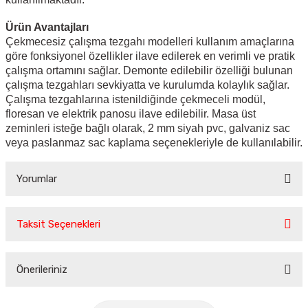
Ürün Avantajları
Çekmecesiz çalışma tezgahı modelleri kullanım amaçlarına
göre fonksiyonel özellikler ilave edilerek en verimli ve pratik
çalışma ortamını sağlar. Demonte edilebilir özelliği bulunan
çalışma tezgahları sevkiyatta ve kurulumda kolaylık sağlar.
Çalışma tezgahlarına istenildiğinde çekmeceli modül,
floresan ve elektrik panosu ilave edilebilir. Masa üst
zeminleri isteğe bağlı olarak, 2 mm siyah pvc, galvaniz sac
veya paslanmaz sac kaplama seçenekleriyle de kullanılabilir.
Yorumlar
Taksit Seçenekleri
Bu ürüne ilk yorumu siz yapın!
Önerileriniz
Yorum Yaz
Bu ürünün fiyat bilgisi, resim, ürün açıklamalarında ve diğer