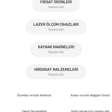
konularda yetersiz gördüğünüz noktaları öneri formunu
FIRSAT ÜRÜNLERİ
kullanarak tarafımıza iletebilirsiniz.
Tümünü Gör
Görüş ve önerileriniz için teşekkür ederiz.
%45
Ürün resmi kalitesiz, bozuk veya görüntülenemiyor.
LAZER ÖLÇÜM CİHAZLARI
Tümünü Gör
Ürün açıklamasında eksik bilgiler bulunuyor.
Ürün bilgilerinde hatalar bulunuyor.
Ürün fiyatı diğer sitelerden daha pahalı.
KAYNAK MAKİNELERİ
Tümünü Gör
Bu ürüne benzer farklı alternatifler olmalı.
%17
HIRDAVAT MALZEMELERİ
Tümünü Gör
Gönder
Ücretsiz ve hızlı teslimat
Kolay ve hızlı değişim fırsatı
Taksit Seçenekleri
Satın almak için yardım alın