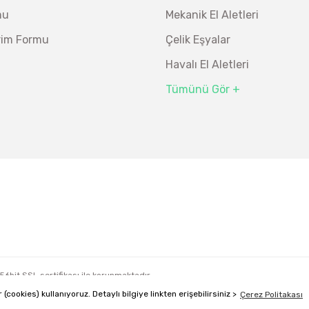
mu
Mekanik El Aletleri
irim Formu
Çelik Eşyalar
Havalı El Aletleri
Tümünü Gör +
ı 3/8” 24 Parça
Bosch Ölçme
re 50 Mt
Bosch GLM 50-27 CG Lazerli Uzaklık Ölç
256bit SSL sertifikası ile korunmaktadır.
İzeltaş 14000 00 5135 Altı Köşe
Bosch El Aletleri
cookies) kullanıyoruz. Detaylı bilgiye linkten erişebilirsiniz >
Çerez Politakası
ile
ideasoft
e-
Bosch 1600A016BP Alüminyum Su Terazisi 60 C
Ücretsiz Nakliy