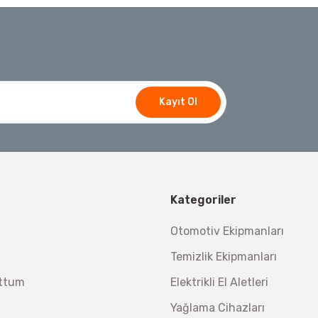
Ücretsiz Nakliye
7.044,00 TL
%45
3.874,20 TL
t
Bosch Ölçme
Bosch GLM 50-27 C Lazerli Uzaklık Ölçer-Lazer
Kayıt Ol
Ücretsiz Nakliye
Bosch E
Bosch El Aletleri
5.618,40 TL
Bosch 1600A032V4
600A027PL Su Terazisi 25 Cm
Kategoriler
Demiriz Kaynak
Ücre
Ücretsiz Nakliye
Otomotiv Ekipmanları
Demiriz CS 12000 T Zaman Ayarlı Kaporta Çektirme 
477
Temizlik Ekipmanları
%26
352
450,00 TL
uttum
Elektrikli El Aletleri
Ücretsiz Nakliye
26.847,00 TL
Yağlama Cihazları
%19
21.746,07 TL