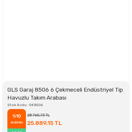
GLS Garaj 8506 6 Çekmeceli Endüstriyel Tip
Havuzlu Takım Arabası
Stok Kodu
GK8506
28.765,73 TL
%10
25.889,15 TL
indirim