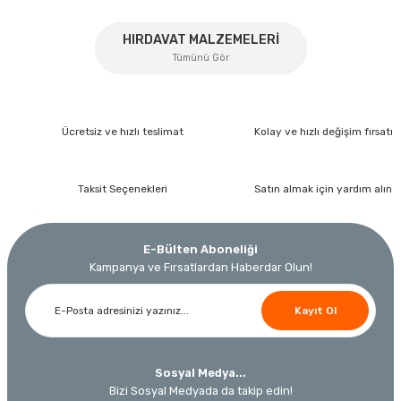
%17
HIRDAVAT MALZEMELERİ
Tümünü Gör
Gönder
Ücretsiz ve hızlı teslimat
Kolay ve hızlı değişim fırsatı
Taksit Seçenekleri
Satın almak için yardım alın
İzeltaş
İzeltaş 1613 06 4020 Cırcırlı Tork Anahtarı 1/2'' 40-200 Nm
E-Bülten Aboneliği
Bosch Ölçme
Kampanya ve Fırsatlardan Haberdar Olun!
Bosch GLM 40 Lazerli Uzaklık Ölçer-Lazer Metre 40Mt
Ücretsiz Nakliye
Nora
Demiriz Kaynak
17.803,20 TL
Kayıt Ol
9.791,76 TL
Nora Mıknatıslı Su Terazisi 40 Cm
Demiriz DCP-3 Bakır Boru Kaynak Makinesi 3 kVA
Ücretsiz Nakliye
%45
Sosyal Medya...
3.000,00 TL
Ücretsiz Nakliye
Ücretsiz Nakliye
Bizi Sosyal Medyada da takip edin!