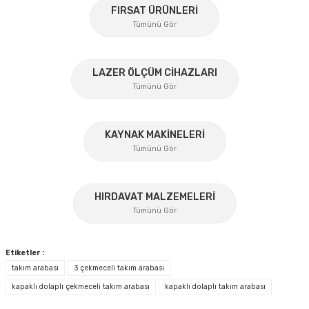
konularda yetersiz gördüğünüz noktaları öneri formunu
FIRSAT ÜRÜNLERİ
kullanarak tarafımıza iletebilirsiniz.
Tümünü Gör
Görüş ve önerileriniz için teşekkür ederiz.
%45
Ürün resmi kalitesiz, bozuk veya görüntülenemiyor.
LAZER ÖLÇÜM CİHAZLARI
Tümünü Gör
Ürün açıklamasında eksik bilgiler bulunuyor.
Ürün bilgilerinde hatalar bulunuyor.
Ürün fiyatı diğer sitelerden daha pahalı.
KAYNAK MAKİNELERİ
Tümünü Gör
Bu ürüne benzer farklı alternatifler olmalı.
%17
HIRDAVAT MALZEMELERİ
Tümünü Gör
Gönder
Etiketler :
takım arabası
3 çekmeceli takım arabası
kapaklı dolaplı çekmeceli takım arabası
kapaklı dolaplı takım arabası
İzeltaş