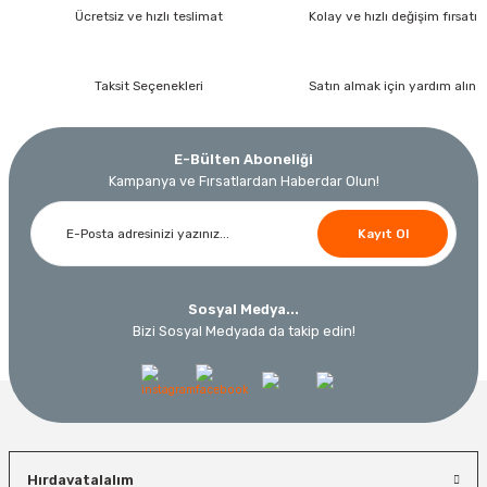
Ücretsiz ve hızlı teslimat
Kolay ve hızlı değişim fırsatı
İzeltaş Lokmalı Allen Uç ve Star Torx Uç Takımı 17 Parça
Bosch Ölçme
Taksit Seçenekleri
Satın almak için yardım alın
Ücretsiz Nakliye
Bosch GLM 40 Lazerli Uzaklık Ölçer-Lazer Metre 40Mt
7.044,00 TL
Nora
Demiriz Kaynak
3.874,20 TL
E-Bülten Aboneliği
Nora Mıknatıslı Su Terazisi 40 Cm
Demiriz DCP-3 Bakır Boru Kaynak Makinesi 3 kVA
Kampanya ve Fırsatlardan Haberdar Olun!
Ücretsiz Nakliye
%45
Kayıt Ol
3.000,00 TL
Ücretsiz Nakliye
Ücretsiz Nakliye
12.434,40 TL
230,40 TL
10.320,55 TL
Sosyal Medya...
Bizi Sosyal Medyada da takip edin!
%19
Hırdavatalalım