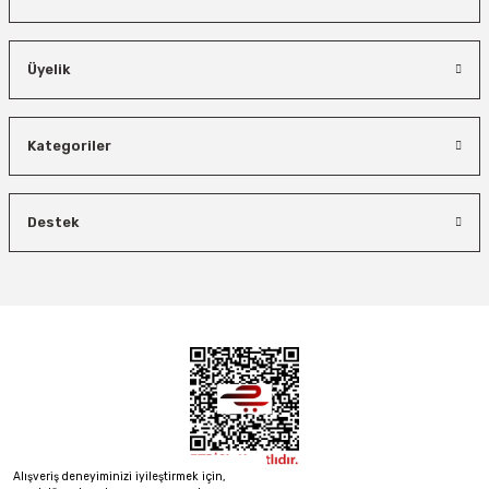
Üyelik
Bosch El Aletleri
Kategoriler
Bosch 1600A027PL Su Terazisi 25 Cm
İzeltaş
Bosch Ölçme
İzeltaş 14000 00 5134 Altı Köşe Lokma Anahtar Takımı 3/8” 24 Parça
Destek
Ücretsiz Nakliye
Bosch GLM 50-27 C Lazerli Uzaklık Ölçer-Lazer Metre 50Mt
Ücretsiz Nakliye
450,00 TL
Ücretsiz Nakliye
8.173,20 TL
Demiriz Kaynak
4.495,26 TL
%26
Demiriz CS 12000 T Zaman Ayarlı Kaporta Çektirme Makinesi 12 kVA
5.618,40 TL
%45
%40
Ücretsiz Nakliye
26.847,00 TL
Alışveriş deneyiminizi iyileştirmek için,
21.746,07 TL