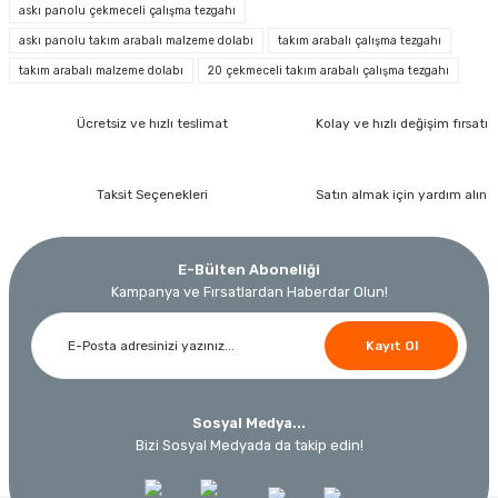
askı panolu çekmeceli çalışma tezgahı
askı panolu takım arabalı malzeme dolabı
takım arabalı çalışma tezgahı
İzeltaş
takım arabalı malzeme dolabı
20 çekmeceli takım arabalı çalışma tezgahı
İzeltaş 1613 06 4020 Cırcırlı Tork Anahtarı 1/2'' 40-200 Nm
Ücretsiz ve hızlı teslimat
Kolay ve hızlı değişim fırsatı
Bosch Ölçme
Bosch GLM 40 Lazerli Uzaklık Ölçer-Lazer Metre 40Mt
Ücretsiz Nakliye
Nora
Demiriz Kaynak
17.803,20 TL
Taksit Seçenekleri
Satın almak için yardım alın
9.791,76 TL
Nora Mıknatıslı Su Terazisi 40 Cm
Demiriz DCP-3 Bakır Boru Kaynak Makinesi 3 kVA
Ücretsiz Nakliye
E-Bülten Aboneliği
%45
3.000,00 TL
Kampanya ve Fırsatlardan Haberdar Olun!
Ücretsiz Nakliye
Ücretsiz Nakliye
12.434,40 TL
Kayıt Ol
230,40 TL
10.320,55 TL
%19
Sosyal Medya...
Bizi Sosyal Medyada da takip edin!