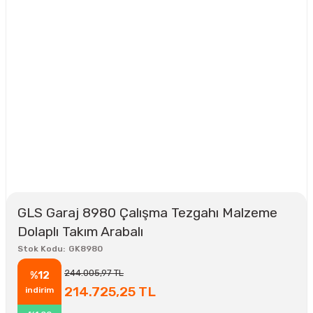
GLS Garaj 8980 Çalışma Tezgahı Malzeme
Dolaplı Takım Arabalı
Stok Kodu
GK8980
244.005,97 TL
%12
214.725,25 TL
indirim