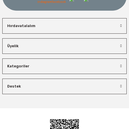
Hırdavatalalım
İzeltaş
Üyelik
Bosch El Aletleri
İzeltaş Lokmalı Allen Uç ve Star Torx Uç Takımı 17 Parça
Bosch 1600A027PL Su Terazisi 25 Cm
Kategoriler
Bosch Ölçme
Ücretsiz Nakliye
Ücretsiz Nakliye
Bosch GLM 50-27 C Lazerli Uzaklık Ölçer-Lazer Metre 50Mt
7.044,00 TL
3.874,20 TL
Destek
450,00 TL
Ücretsiz Nakliye
Demiriz Kaynak
%45
%26
Demiriz CS 12000 T Zaman Ayarlı Kaporta Çektirme Makinesi 12 kVA
5.618,40 TL
%40
Ücretsiz Nakliye