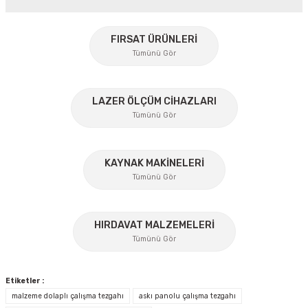
Bu ürünün fiyat bilgisi, resim, ürün açıklamalarında ve diğer
konularda yetersiz gördüğünüz noktaları öneri formunu
FIRSAT ÜRÜNLERİ
kullanarak tarafımıza iletebilirsiniz.
Tümünü Gör
Görüş ve önerileriniz için teşekkür ederiz.
%45
Ürün resmi kalitesiz, bozuk veya görüntülenemiyor.
LAZER ÖLÇÜM CİHAZLARI
Tümünü Gör
Ürün açıklamasında eksik bilgiler bulunuyor.
Ürün bilgilerinde hatalar bulunuyor.
Ürün fiyatı diğer sitelerden daha pahalı.
KAYNAK MAKİNELERİ
Tümünü Gör
Bu ürüne benzer farklı alternatifler olmalı.
%17
HIRDAVAT MALZEMELERİ
Tümünü Gör
Gönder
Etiketler :
malzeme dolaplı çalışma tezgahı
askı panolu çalışma tezgahı