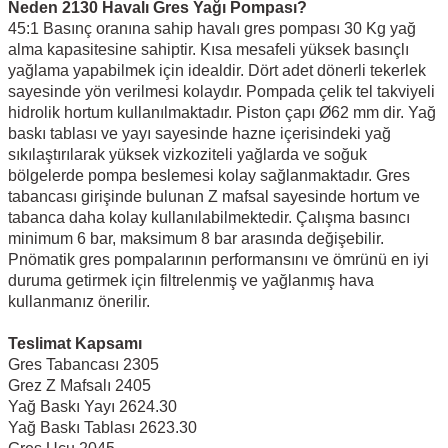
Neden 2130 Havalı Gres Yağı Pompası?
45:1 Basınç oranına sahip havalı gres pompası 30 Kg yağ
alma kapasitesine sahiptir. Kısa mesafeli yüksek basınçlı
yağlama yapabilmek için idealdir. Dört adet dönerli tekerlek
sayesinde yön verilmesi kolaydır. Pompada çelik tel takviyeli
hidrolik hortum kullanılmaktadır. Piston çapı Ø62 mm dir. Yağ
baskı tablası ve yayı sayesinde hazne içerisindeki yağ
sıkılaştırılarak yüksek vizkoziteli yağlarda ve soğuk
bölgelerde pompa beslemesi kolay sağlanmaktadır. Gres
tabancası girişinde bulunan Z mafsal sayesinde hortum ve
tabanca daha kolay kullanılabilmektedir. Çalışma basıncı
minimum 6 bar, maksimum 8 bar arasında değişebilir.
Pnömatik gres pompalarının performansını ve ömrünü en iyi
duruma getirmek için filtrelenmiş ve yağlanmış hava
kullanmanız önerilir.
Teslimat Kapsamı
Gres Tabancası 2305
Grez Z Mafsalı 2405
Yağ Baskı Yayı 2624.30
Yağ Baskı Tablası 2623.30