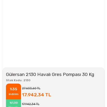
Gülersan 2130 Havalı Gres Pompası 30 Kg
Stok Kodu
2130
27.603,60 TL
%35
17.942,34 TL
indirim
%1,00
17.942,34 TL