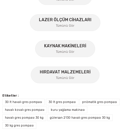
Ürün açıklamasında eksik bilgiler bulunuyor.
Ürün bilgilerinde hatalar bulunuyor.
%45
LAZER ÖLÇÜM CİHAZLARI
Ürün fiyatı diğer sitelerden daha pahalı.
Tümünü Gör
Bu ürüne benzer farklı alternatifler olmalı.
KAYNAK MAKİNELERİ
Tümünü Gör
Gülersan Yağlama
Gülersan 2065K Gres Spiral Hortumu
%17
Gönder
HIRDAVAT MALZEMELERİ
Tümünü Gör
Ücretsiz Nakliye
Etiketler :
547,44 TL
355,84 TL
30 lt havalı gres pompası
30 lt gres pompası
pnömatik gres pompası
havalı kovalı gres pompası
kuru yağlama makinası
%36
havalı gres pompası 30 kg
gülersan 2130 havalı gres pompası 30 kg
İzeltaş
30 kg gres pompası
İzeltaş 1613 06 4020 Cırcırlı Tork Anahtarı 1/2'' 40-200 Nm