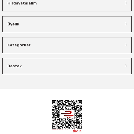
Hırdavatalalım
TÜKENDİ
İzeltaş
Üyelik
Bosch El Aletleri
İzeltaş Lokmalı Allen Uç ve Star Torx Uç Takımı 17 Parça
Bosch 1600A027PL Su Terazisi 25 Cm
Groz
Gülersan Yağlama
Groz 43545 Hızlı Gres Ucu
Kategoriler
Bosch Ölçme
Ücretsiz Nakliye
Gülersan 2075 Gres Sivri Ucu
Ücretsiz Nakliye
Bosch GLM 50-27 C Lazerli Uzaklık Ölçer-Lazer Metre 50Mt
7.044,00 TL
3.874,20 TL
Hızlı Gönderi
Destek
450,00 TL
Ücretsiz Nakliye
2.176,02 TL
Ücretsiz Nakliye
Demiriz Kaynak
%45
927,24 TL
1.370,89 TL
%26
602,71 TL
Demiriz CS 12000 T Zaman Ayarlı Kaporta Çektirme Makinesi 12 kVA
5.618,40 TL
%40
Ücretsiz Nakliye
26.847,00 TL
21.746,07 TL