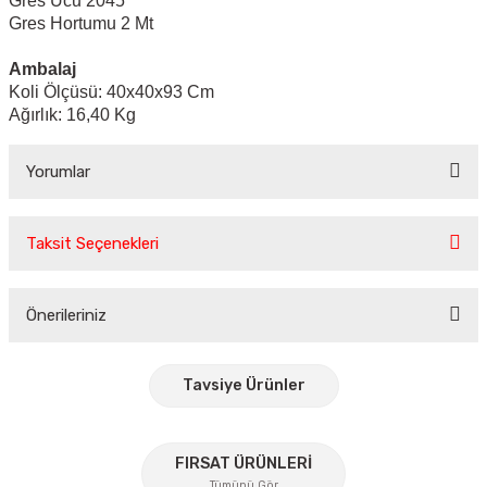
Gres Ucu 2045
Gres Hortumu 2 Mt
Ambalaj
Koli Ölçüsü:
40x40x93 Cm
Ağırlık: 16,40 Kg
Yorumlar
Taksit Seçenekleri
Bu ürüne ilk yorumu siz yapın!
Önerileriniz
Yorum Yaz
Bu ürünün fiyat bilgisi, resim, ürün açıklamalarında ve diğer
konularda yetersiz gördüğünüz noktaları öneri formunu
Tavsiye Ürünler
kullanarak tarafımıza iletebilirsiniz.
Görüş ve önerileriniz için teşekkür ederiz.
%35
FIRSAT ÜRÜNLERİ
Ürün resmi kalitesiz, bozuk veya görüntülenemiyor.
Tümünü Gör