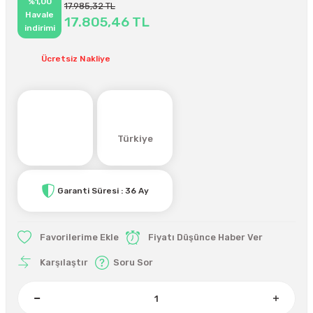
%1,00
17.985,32 TL
Havale
17.805,46 TL
indirimi
Ücretsiz Nakliye
Türkiye
Garanti Süresi : 36 Ay
Fiyatı Düşünce Haber Ver
Karşılaştır
Soru Sor