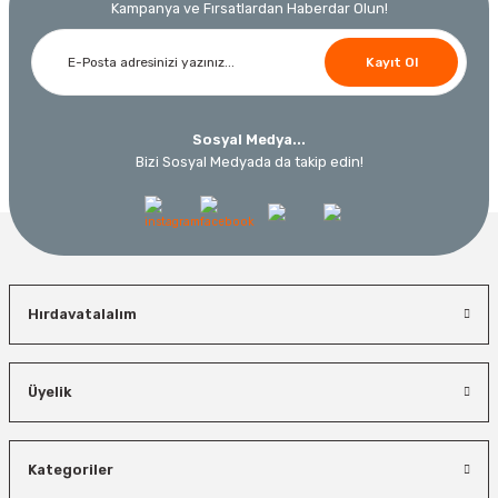
Kampanya ve Fırsatlardan Haberdar Olun!
3.000,00 TL
Ücretsiz Nakliye
Ücretsiz Nakliye
Kayıt Ol
12.434,40 TL
230,40 TL
10.320,55 TL
Sosyal Medya...
%19
Bizi Sosyal Medyada da takip edin!
Piusi
Piusi 4107 Presetli Sayaçlı Yağ Tabancası K500
Ücretsiz Nakliye
Hırdavatalalım
32.574,96 TL
21.173,72 TL
Üyelik
Bosch El Aletleri
%35
Bosch 1600A027PL Su Terazisi 25 Cm
Kategoriler
İzeltaş