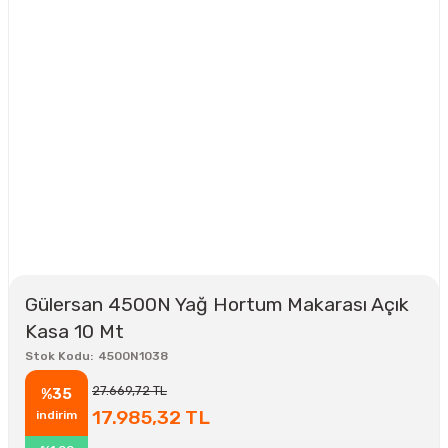
Gülersan 4500N Yağ Hortum Makarası Açık
Kasa 10 Mt
Stok Kodu
4500N1038
27.669,72 TL
%35
17.985,32 TL
indirim