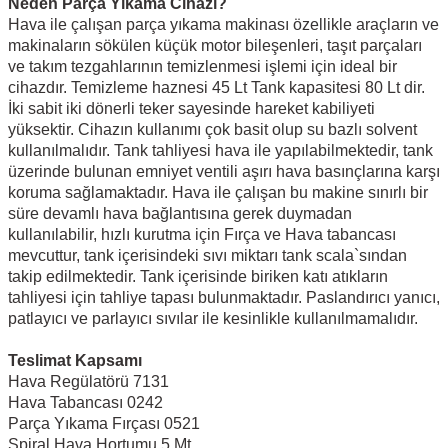
Neden Parça Yıkama Cihazı?
Hava ile çalışan parça yıkama makinası özellikle araçların ve
makinaların sökülen küçük motor bileşenleri, taşıt parçaları
ve takım tezgahlarının temizlenmesi işlemi için ideal bir
cihazdır. Temizleme haznesi 45 Lt Tank kapasitesi 80 Lt dir.
İki sabit iki dönerli teker sayesinde hareket kabiliyeti
yüksektir. Cihazın kullanımı çok basit olup su bazlı solvent
kullanılmalıdır. Tank tahliyesi hava ile yapılabilmektedir, tank
üzerinde bulunan emniyet ventili aşırı hava basınçlarına karşı
koruma sağlamaktadır. Hava ile çalışan bu makine sınırlı bir
süre devamlı hava bağlantısına gerek duymadan
kullanılabilir, hızlı kurutma için Fırça ve Hava tabancası
mevcuttur, tank içerisindeki sıvı miktarı tank scala`sından
takip edilmektedir. Tank içerisinde biriken katı atıkların
tahliyesi için tahliye tapası bulunmaktadır. Paslandırıcı yanıcı,
patlayıcı ve parlayıcı sıvılar ile kesinlikle kullanılmamalıdır.
Teslimat Kapsamı
Hava Regülatörü 7131
Hava Tabancası 0242
Parça Yıkama Fırçası 0521
Spiral Hava Hortumu 5 Mt