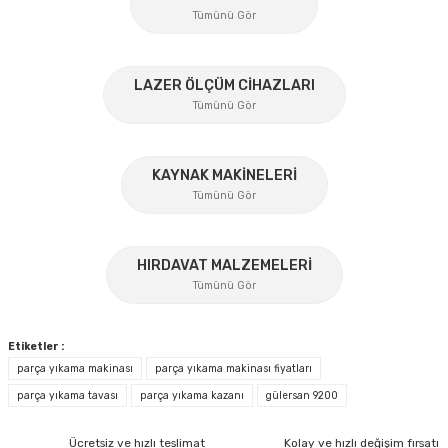
Ürün resmi kalitesiz, bozuk veya görüntülenemiyor.
Tümünü Gör
Ürün açıklamasında eksik bilgiler bulunuyor.
Ürün bilgilerinde hatalar bulunuyor.
%45
LAZER ÖLÇÜM CİHAZLARI
Ürün fiyatı diğer sitelerden daha pahalı.
Tümünü Gör
Bu ürüne benzer farklı alternatifler olmalı.
KAYNAK MAKİNELERİ
Tümünü Gör
%17
Gönder
HIRDAVAT MALZEMELERİ
Tümünü Gör
Osaka
Etiketler :
Osaka OPT05-50 Spiral Hava Hortumu Poliüretan 15 Mt
parça yıkama makinası
parça yıkama makinası fiyatları
parça yıkama tavası
parça yıkama kazanı
gülersan 9200
Ücretsiz Nakliye
İzeltaş
Ücretsiz ve hızlı teslimat
Kolay ve hızlı değişim fırsatı