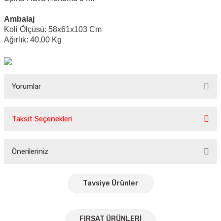
Ambalaj
Koli Ölçüsü:
58x61x103 Cm
Ağırlık: 40,00 Kg
Yorumlar
Taksit Seçenekleri
Bu ürüne ilk yorumu siz yapın!
Önerileriniz
Yorum Yaz
Bu ürünün fiyat bilgisi, resim, ürün açıklamalarında ve diğer
konularda yetersiz gördüğünüz noktaları öneri formunu
Tavsiye Ürünler
kullanarak tarafımıza iletebilirsiniz.
Görüş ve önerileriniz için teşekkür ederiz.
%25
FIRSAT ÜRÜNLERİ