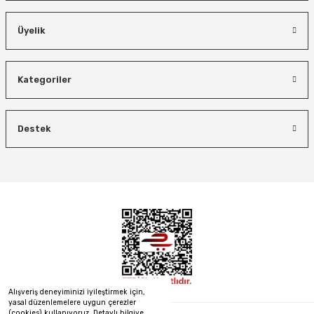
%25
Üyelik
İzeltaş
Bosch El Aletleri
İzeltaş Lokmalı Allen Uç ve Star Torx Uç Takımı 17 Parça
Kategoriler
Bosch 1600A027PL Su Terazisi 25 Cm
Bosch Ölçme
Ücretsiz Nakliye
Destek
Ücretsiz Nakliye
Bosch GLM 50-27 C Lazerli Uzaklık Ölçer-Lazer Metre 50Mt
7.044,00 TL
3.874,20 TL
450,00 TL
Ücretsiz Nakliye
Demiriz Kaynak
%45
%26
Demiriz CS 12000 T Zaman Ayarlı Kaporta Çektirme Makinesi 12 kVA
5.618,40 TL
Osaka
%40
Ücretsiz Nakliye
Osaka OPT05-25 Spiral Hava Hortumu Poliüretan 7.5 Mt
26.847,00 TL
Alışveriş deneyiminizi iyileştirmek için,
21.746,07 TL
yasal düzenlemelere uygun çerezler
(cookies) kullanıyoruz. Detaylı bilgiye
Ücretsiz Nakliye