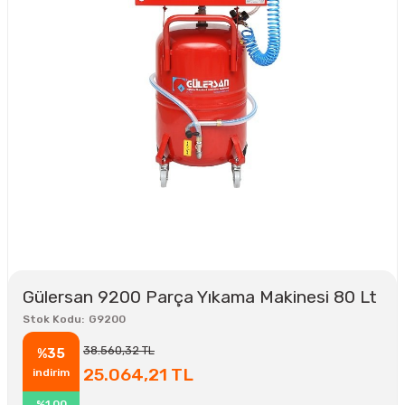
Gülersan 9200 Parça Yıkama Makinesi 80 Lt
Stok Kodu
G9200
38.560,32 TL
%35
25.064,21 TL
indirim
%1,00