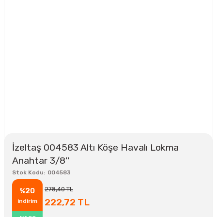
İzeltaş 004583 Altı Köşe Havalı Lokma
Anahtar 3/8''
Stok Kodu
004583
278,40 TL
%20
222,72 TL
indirim