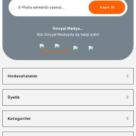
%45
Kayıt Ol
3.000,00 TL
Ücretsiz Nakliye
Ücretsiz Nakliye
12.434,40 TL
230,40 TL
10.320,55 TL
Sosyal Medya...
Bizi Sosyal Medyada da takip edin!
%19
Hırdavatalalım
Üyelik
İzeltaş
Bosch El Aletleri
İzeltaş Lokmalı Allen Uç ve Star Torx Uç Takımı 17 Parça
Kategoriler
Bosch 1600A027PL Su Terazisi 25 Cm
Bosch Ölçme