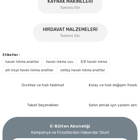
KAYNAK MAKİNELERİ
Tümünü Gör
%17
HIRDAVAT MALZEMELERİ
Gönder
Tümünü Gör
Etiketler :
havalı lokma anahtar
havalı lokma ucu
3/8 havalı lokma
altı köşe havalı lokma anahtar
izeltaş havalı lokma anahtar
İzeltaş
Ücretsiz ve hızlı teslimat
Kolay ve hızlı değişim fırsatı
İzeltaş 1613 06 4020 Cırcırlı Tork Anahtarı 1/2'' 40-200 Nm
Bosch Ölçme
Taksit Seçenekleri
Satın almak için yardım alın
Bosch GLM 40 Lazerli Uzaklık Ölçer-Lazer Metre 40Mt
Ücretsiz Nakliye
Nora
Demiriz Kaynak
17.803,20 TL
E-Bülten Aboneliği
9.791,76 TL
Nora Mıknatıslı Su Terazisi 40 Cm
Demiriz DCP-3 Bakır Boru Kaynak Makinesi 3 kVA
Kampanya ve Fırsatlardan Haberdar Olun!
Ücretsiz Nakliye