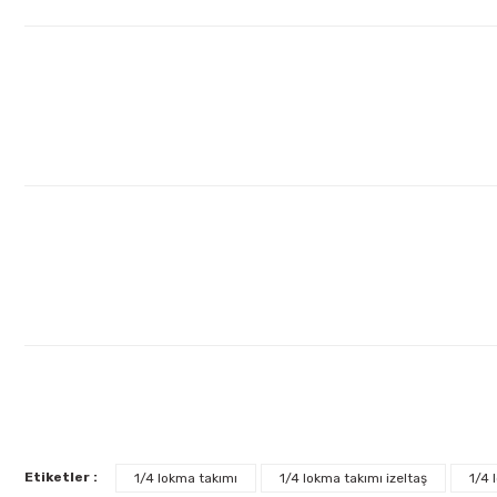
Ürün fiyatı diğer sitelerden daha pahalı.
Bu ürüne benzer farklı alternatifler olmalı.
Etiketler :
1/4 lokma takımı
1/4 lokma takımı izeltaş
1/4 