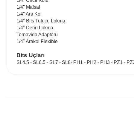
1/4" Cırcır Kolu
1/4" Mafsal
1/4" Ara Kol
1/4" Bits Tutucu Lokma
1/4" Derin Lokma
Tornavida Adaptörü
1/4" Arakol Flexible
Bits Uçları
SL4.5 - SL6.5 - SL7 - SL8- PH1 - PH2 - PH3 - PZ1 - PZ
Bu ürünün fiyat bilgisi, resim, ürün açıklamalarında ve diğ
Görüş ve önerileriniz için teşekkür ederiz.
Ürün resmi kalitesiz, bozuk veya görüntülenemiyor.
Ürün açıklamasında eksik bilgiler bulunuyor.
Ürün bilgilerinde hatalar bulunuyor.