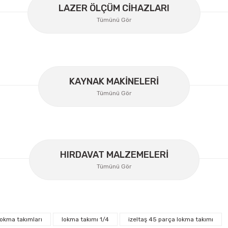
LAZER ÖLÇÜM CİHAZLARI
Tümünü Gör
KAYNAK MAKİNELERİ
Gönder
Tümünü Gör
HIRDAVAT MALZEMELERİ
Tümünü Gör
lokma takımları
lokma takımı 1/4
izeltaş 45 parça lokma takımı
İzeltaş