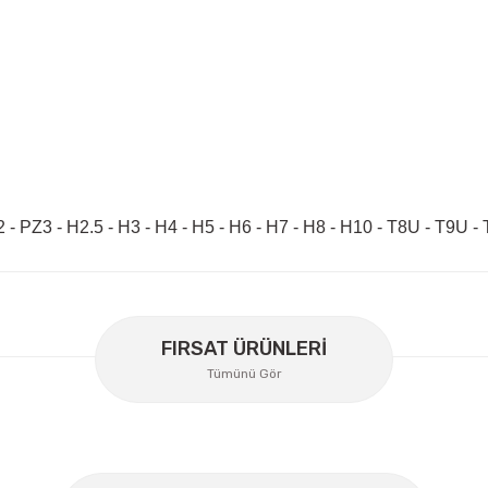
2 - PZ3 - H2.5 - H3 - H4 - H5 - H6 - H7 - H8 - H10 - T8U - T9
er konularda yetersiz gördüğünüz noktaları öneri formunu kullanarak
Bu ürüne ilk yorumu siz yapın!
FIRSAT ÜRÜNLERİ
Tümünü Gör
Yorum Yaz