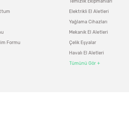
Temizlik Ekipmanları
Ücretsiz Nakliye
uttum
Elektrikli El Aletleri
26.847,00 TL
%19
21.746,07 TL
Yağlama Cihazları
mu
Mekanik El Aletleri
irim Formu
Çelik Eşyalar
Havalı El Aletleri
Tümünü Gör +
ı 3/8” 24 Parça
Bosch Ölçme