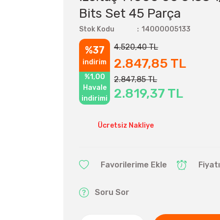
Bits Set 45 Parça
Stok Kodu
14000005133
4.520,40 TL
%37
2.847,85 TL
indirim
%1,00
2.847,85 TL
Havale
2.819,37 TL
indirimi
Ücretsiz Nakliye
Fiyat
Soru Sor