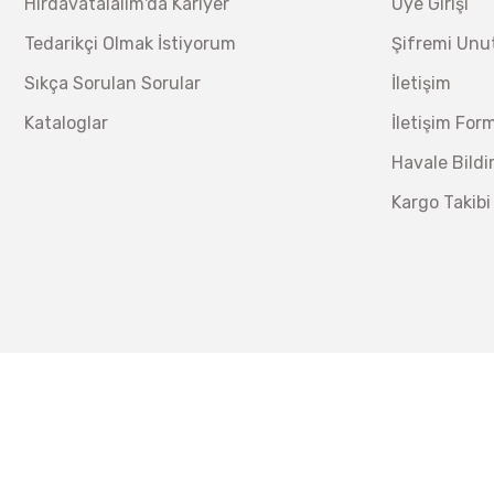
Hırdavatalalım'da Kariyer
Üye Girişi
Tedarikçi Olmak İstiyorum
Şifremi Un
Sıkça Sorulan Sorular
İletişim
Kataloglar
İletişim For
Havale Bild
Kargo Takibi
İzeltaş
İzeltaş 14000 00 5134 Altı Köşe Lokma Anahtar Takım
Bosch Ölçme
Ücretsiz Nakliye
8.173,20 TL