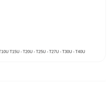
U - T10U T15U - T20U - T25U - T27U - T30U - T40U
 tarafımıza iletebilirsiniz.