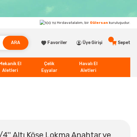
Hırdavatalalım, bir
Gülersan
kuruluşudur.
ARA
Favoriler
Üye Girişi
Sepet
Mekanik El
Çelik
Havalı El
Aletleri
Eşyalar
Aletleri
/4'' Altı Köşe Lokma Anahtar ve