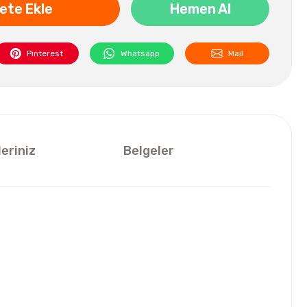
ete Ekle
Hemen Al
Pinterest
Whatsapp
Mail
leriniz
Belgeler