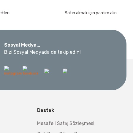
kımı 17 Parça
kleri
Satın almak için yardım alın
Sosyal Medya...
Bizi Sosyal Medyada da takip edin!
 Metre 50Mt
l Aletleri
 Su Terazisi 12 Cm
Destek
tsiz Nakliye
Makinesi 12 kVA
,00 TL
Mesafeli Satış Sözleşmesi
,98 TL