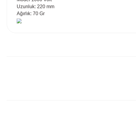
Uzunluk: 220 mm
Ağırlık: 70 Gr
Bu ürünün fiyat bilgisi, resim, ürün açıklamalarında ve diğ
Görüş ve önerileriniz için teşekkür ederiz.
Ürün resmi kalitesiz, bozuk veya görüntülenemiyor.
Ürün açıklamasında eksik bilgiler bulunuyor.
Ürün bilgilerinde hatalar bulunuyor.
Ürün fiyatı diğer sitelerden daha pahalı.
Bu ürüne benzer farklı alternatifler olmalı.