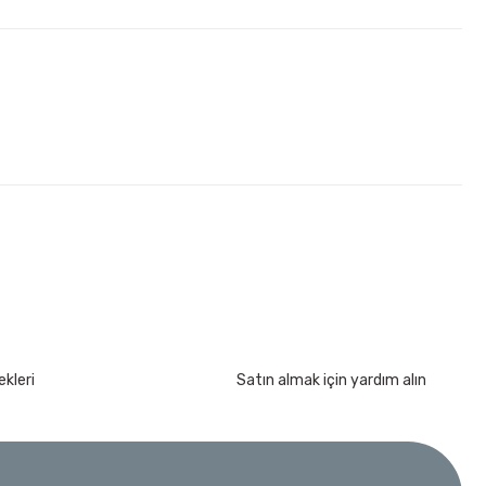
kımı 17 Parça
kleri
Satın almak için yardım alın