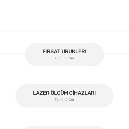
er konularda yetersiz gördüğünüz noktaları öneri formunu kullanarak
Bu ürüne ilk yorumu siz yapın!
FIRSAT ÜRÜNLERİ
Tümünü Gör
Yorum Yaz
LAZER ÖLÇÜM CİHAZLARI
Tümünü Gör