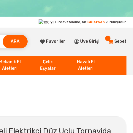
Hırdavatalalım, bir
Gülersan
kuruluşudur.
ARA
Favoriler
Üye Girişi
Sepet
Mekanik El
Çelik
Havalı El
Aletleri
Eşyalar
Aletleri
eli Elektrikçi Düz Uçlu Tornavida