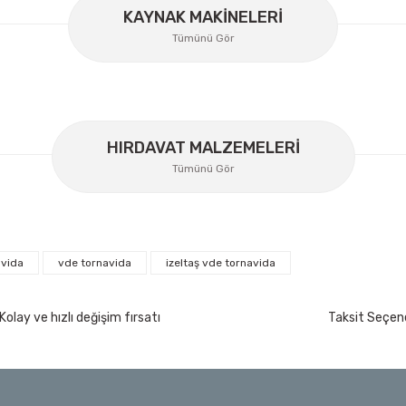
KAYNAK MAKİNELERİ
Gönder
Tümünü Gör
HIRDAVAT MALZEMELERİ
Tümünü Gör
avida
vde tornavida
izeltaş vde tornavida
İzeltaş
İzeltaş Lokmalı Allen Uç ve Star Torx Uç Ta
Kolay ve hızlı değişim fırsatı
Taksit Seçene
200 Nm
Ücretsiz Nakliye
7.044,00 TL
%45
3.874,20 TL