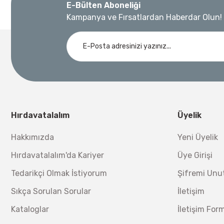
%45
E-Bülten Aboneliği
9.791,76 TL
Bosch GLM 40 Lazerli Uzaklık Ölçer-Lazer Metre 40M
Kampanya ve Fırsatlardan Haberdar Olun!
Ücretsiz Nakliye
Demiriz Kaynak
Nora
3.000,00 TL
Demiriz DCP-3 Bakır Boru Kaynak Makinesi 3 kVA
Nora Mıknatıslı Su Terazisi 40 Cm
Ücretsiz Nakliye
Bosch 1
Ücretsiz Nakliye
12.434,40 TL
%17
10.320,55 TL
Hırdavatalalım
Üyelik
230,40 TL
Hakkımızda
Yeni Üyelik
Hırdavatalalım'da Kariyer
Üye Girişi
Tedarikçi Olmak İstiyorum
Şifremi Un
Sıkça Sorulan Sorular
İletişim
Kataloglar
İletişim For