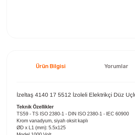
Ürün Bilgisi
Yorumlar
İzeltaş 4140 17 5512 İzoleli Elektrikçi Düz U
Teknik Özellikler
TS59 - TS ISO 2380-1 - DIN ISO 2380-1 - IEC 60900
Krom vanadyum, siyah oksit kaplı
ØD x L1 (mm): 5.5x125
Model 1000 Volt