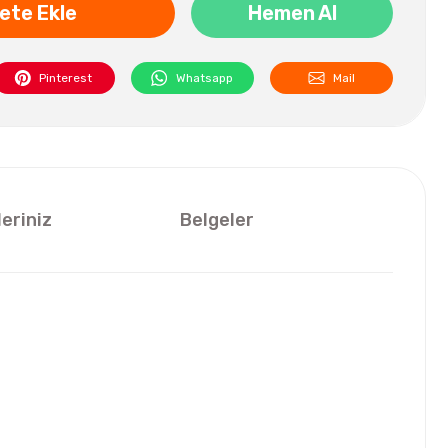
ete Ekle
Hemen Al
Pinterest
Whatsapp
Mail
leriniz
Belgeler