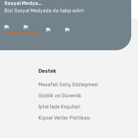
Sosyal Medya...
Bizi Sosyal Medyada da takip edin!
 Metre 50Mt
l Aletleri
 Su Terazisi 12 Cm
Destek
tsiz Nakliye
Makinesi 12 kVA
,00 TL
Mesafeli Satış Sözleşmesi
,98 TL
Gizlilik ve Güvenlik
İptal İade Koşullari
Kişisel Veriler Politikası