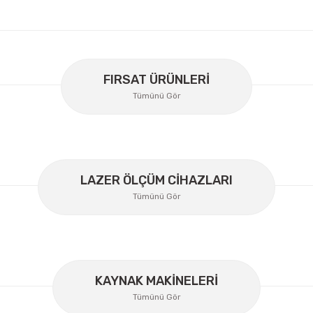
er konularda yetersiz gördüğünüz noktaları öneri formunu kullanarak
Bu ürüne ilk yorumu siz yapın!
FIRSAT ÜRÜNLERİ
Tümünü Gör
Yorum Yaz
LAZER ÖLÇÜM CİHAZLARI
Tümünü Gör
KAYNAK MAKİNELERİ
Gönder
Tümünü Gör