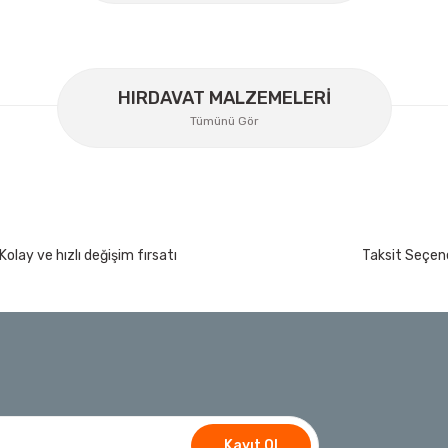
HIRDAVAT MALZEMELERİ
Tümünü Gör
Kolay ve hızlı değişim fırsatı
Taksit Seçene
rça
İzeltaş
İzeltaş 14000 00 5134 Altı Köşe Lokma Anaht
t
Bosch Ölçme
Ücretsiz Nakliye
Bosch GLM 50-27 C Lazerli Uzaklık Ölçer-Lazer
Kayıt Ol
8.173,20 TL