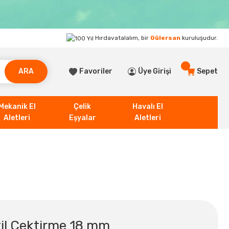
Hırdavatalalım, bir
Gülersan
kuruluşudur.
ARA
Favoriler
Üye Girişi
Sepet
Mekanik El
Çelik
Havalı El
Aletleri
Eşyalar
Aletleri
til Çektirme 18 mm