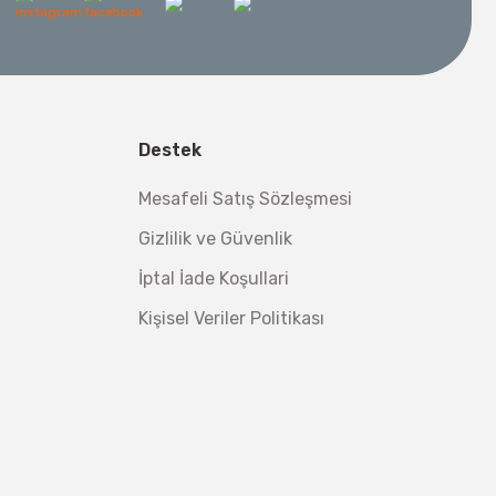
l Aletleri
 Su Terazisi 12 Cm
Destek
tsiz Nakliye
Mesafeli Satış Sözleşmesi
Makinesi 12 kVA
,00 TL
Gizlilik ve Güvenlik
,98 TL
İptal İade Koşullari
Kişisel Veriler Politikası