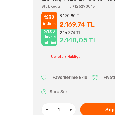
Stok Kodu
7126290018
3.190,80 TL
%32
2.169,74 TL
indirim
%1,00
2.169,74 TL
Havale
2.148,05 TL
indirimi
Ücretsiz Nakliye
Fiyat
Soru Sor
Sep