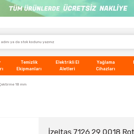
v
Temizlik
Elektrikli El
Yağlama
rı
Ekipmanları
Aletleri
Cihazları
l Çektirme 18 mm
İzeltaş 7126 29 0018 Ro