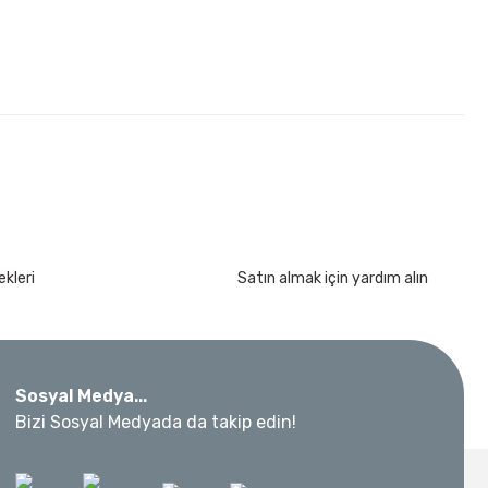
kleri
Satın almak için yardım alın
Sosyal Medya...
ar Takımı 3/8” 24 Parça
Bizi Sosyal Medyada da takip edin!
 Metre 50Mt