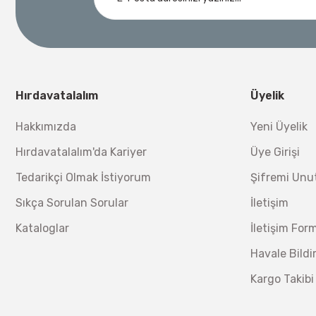
Ücretsiz Nakliye
Demiriz Kaynak
Nora
3.000,00 TL
Demiriz DCP-3 Bakır Boru Kaynak Makinesi 3 kVA
Nora Mıknatıslı Su Terazisi 40 Cm
Ücretsiz Nakliye
Bosch 1
Hırdavatalalım
Üyelik
Ücretsiz Nakliye
12.434,40 TL
%17
10.320,55 TL
Hakkımızda
Yeni Üyelik
230,40 TL
Hırdavatalalım'da Kariyer
Üye Girişi
Tedarikçi Olmak İstiyorum
Şifremi Un
Sıkça Sorulan Sorular
İletişim
Kataloglar
İletişim For
Havale Bild
Kargo Takibi