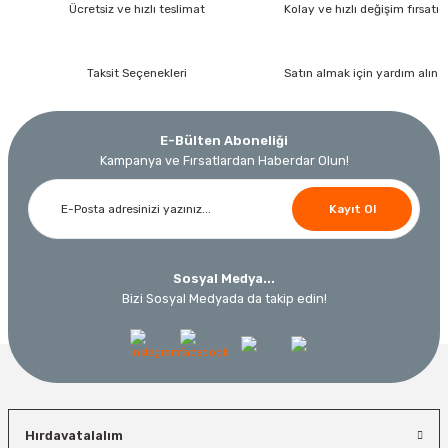
Ücretsiz ve hızlı teslimat
Kolay ve hızlı değişim fırsatı
Bosch Ölçme
Ücretsiz Nakliye
Bosch GLM 40 Lazerli Uzaklık Ölçer-Lazer Metre 40Mt
7.044,00 TL
Nora
Demiriz Kaynak
Taksit Seçenekleri
Satın almak için yardım alın
3.874,20 TL
Nora Mıknatıslı Su Terazisi 40 Cm
Demiriz DCP-3 Bakır Boru Kaynak Makinesi 3 kVA
Ücretsiz Nakliye
%45
E-Bülten Aboneliği
3.000,00 TL
Kampanya ve Fırsatlardan Haberdar Olun!
Ücretsiz Nakliye
Ücretsiz Nakliye
12.434,40 TL
Kayıt Ol
230,40 TL
10.320,55 TL
%19
Sosyal Medya...
Bizi Sosyal Medyada da takip edin!
Hırdavatalalım