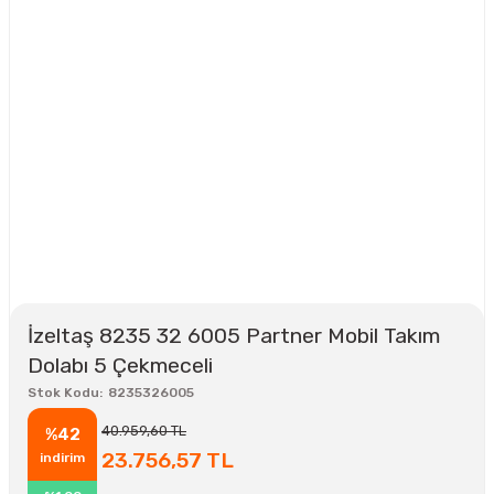
İzeltaş 8235 32 6005 Partner Mobil Takım
Dolabı 5 Çekmeceli
Stok Kodu
8235326005
40.959,60 TL
%42
23.756,57 TL
indirim