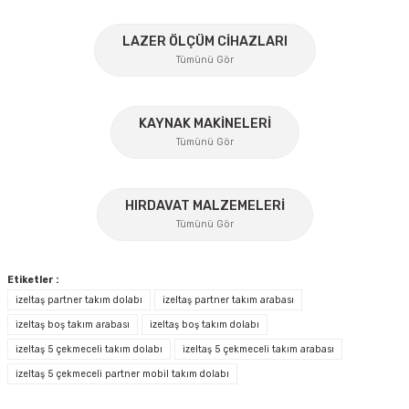
Ürün açıklamasında eksik bilgiler bulunuyor.
%45
Ürün bilgilerinde hatalar bulunuyor.
LAZER ÖLÇÜM CİHAZLARI
Ürün fiyatı diğer sitelerden daha pahalı.
Tümünü Gör
Bu ürüne benzer farklı alternatifler olmalı.
KAYNAK MAKİNELERİ
Tümünü Gör
%17
HIRDAVAT MALZEMELERİ
Gönder
Tümünü Gör
Etiketler :
izeltaş partner takım dolabı
izeltaş partner takım arabası
izeltaş boş takım arabası
izeltaş boş takım dolabı
İzeltaş
izeltaş 5 çekmeceli takım dolabı
izeltaş 5 çekmeceli takım arabası
İzeltaş Lokmalı Allen Uç ve Star Torx Uç Takımı 17 Parça
izeltaş 5 çekmeceli partner mobil takım dolabı