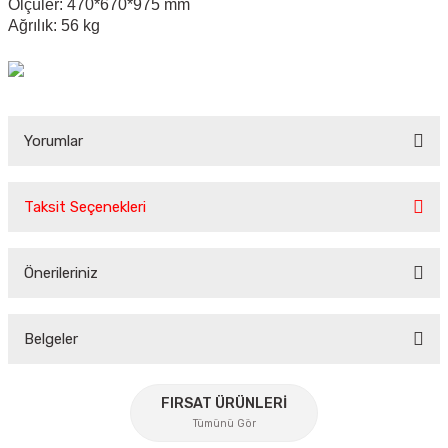
Ölçüler: 470*670*975 mm
Ağrılık: 56 kg
Yorumlar
Taksit Seçenekleri
Bu ürüne ilk yorumu siz yapın!
Önerileriniz
Yorum Yaz
Bu ürünün fiyat bilgisi, resim, ürün açıklamalarında ve diğer
konularda yetersiz gördüğünüz noktaları öneri formunu
Belgeler
kullanarak tarafımıza iletebilirsiniz.
Görüş ve önerileriniz için teşekkür ederiz.
FIRSAT ÜRÜNLERİ
Tümünü Gör
Ürün resmi kalitesiz, bozuk veya görüntülenemiyor.