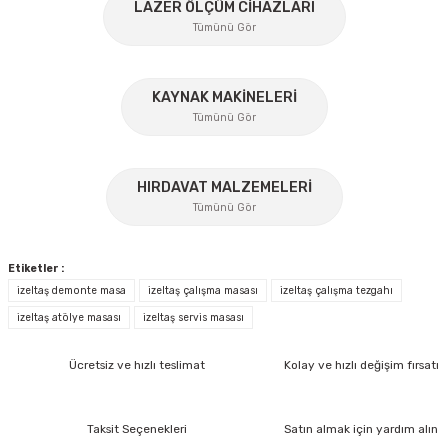
LAZER ÖLÇÜM CİHAZLARI
Ürün fiyatı diğer sitelerden daha pahalı.
Tümünü Gör
Bu ürüne benzer farklı alternatifler olmalı.
KAYNAK MAKİNELERİ
Tümünü Gör
%17
HIRDAVAT MALZEMELERİ
Gönder
Tümünü Gör
Etiketler :
izeltaş demonte masa
izeltaş çalışma masası
izeltaş çalışma tezgahı
izeltaş atölye masası
izeltaş servis masası
İzeltaş
Ücretsiz ve hızlı teslimat
Kolay ve hızlı değişim fırsatı
İzeltaş 1613 06 4020 Cırcırlı Tork Anahtarı 1/2'' 40-200 Nm
Bosch Ölçme
Taksit Seçenekleri
Satın almak için yardım alın