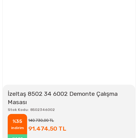
İzeltaş 8502 34 6002 Demonte Çalışma
Masası
Stok Kodu
8502346002
140.730,00 TL
%35
91.474,50 TL
indirim