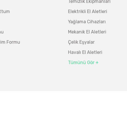
Temizlik Ekipmanları
Ücretsiz Nakliye
uttum
Elektrikli El Aletleri
26.847,00 TL
%19
21.746,07 TL
Yağlama Cihazları
mu
Mekanik El Aletleri
irim Formu
Çelik Eşyalar
Havalı El Aletleri
Tümünü Gör +
ı 3/8” 24 Parça
Bosch Ölçme