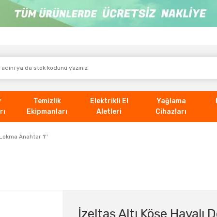
v
Temizlik
Elektrikli El
Yağlama
rı
Ekipmanları
Aletleri
Cihazları
 Lokma Anahtar 1''
İzeltaş Altı Köşe Havalı 