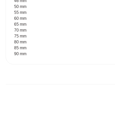
46 mm
50 mm
55 mm
60 mm
65 mm
70 mm
75 mm
80 mm
85 mm
90 mm
Bu ürünün fiyat bilgisi, resim, ürün açıklamalarında ve diğ
Görüş ve önerileriniz için teşekkür ederiz.
Ürün resmi kalitesiz, bozuk veya görüntülenemiyor.
Ürün açıklamasında eksik bilgiler bulunuyor.
Ürün bilgilerinde hatalar bulunuyor.