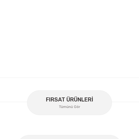
er konularda yetersiz gördüğünüz noktaları öneri formunu kullanarak
Bu ürüne ilk yorumu siz yapın!
FIRSAT ÜRÜNLERİ
Tümünü Gör
Yorum Yaz