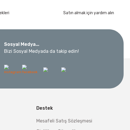
kımı 17 Parça
kleri
Satın almak için yardım alın
Sosyal Medya...
Bizi Sosyal Medyada da takip edin!
 Metre 50Mt
l Aletleri
 Su Terazisi 12 Cm
Destek
tsiz Nakliye
Makinesi 12 kVA
,00 TL
Mesafeli Satış Sözleşmesi
,98 TL