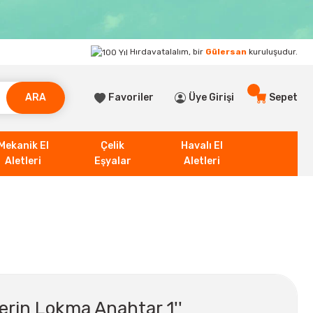
Hırdavatalalım, bir
Gülersan
kuruluşudur.
ARA
Favoriler
Üye Girişi
Sepet
Mekanik El
Çelik
Havalı El
Aletleri
Eşyalar
Aletleri
Derin Lokma Anahtar 1''