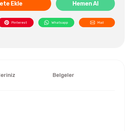
ete Ekle
Hemen Al
Pinterest
Whatsapp
Mail
leriniz
Belgeler