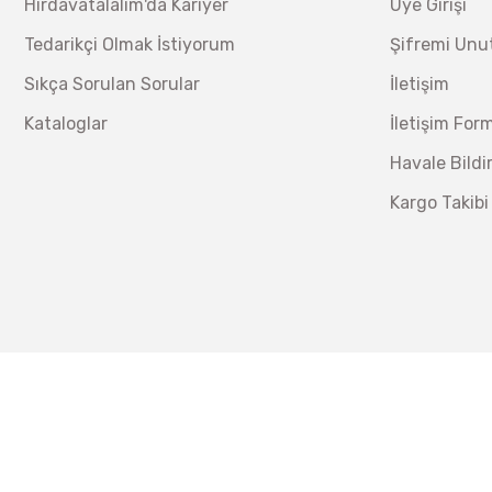
Hırdavatalalım'da Kariyer
Üye Girişi
Tedarikçi Olmak İstiyorum
Şifremi Un
Sıkça Sorulan Sorular
İletişim
Kataloglar
İletişim For
Havale Bild
Kargo Takibi
İzeltaş
İzeltaş 14000 00 5134 Altı Köşe Lokma Anahtar Takım
Bosch Ölçme
Ücretsiz Nakliye
8.173,20 TL