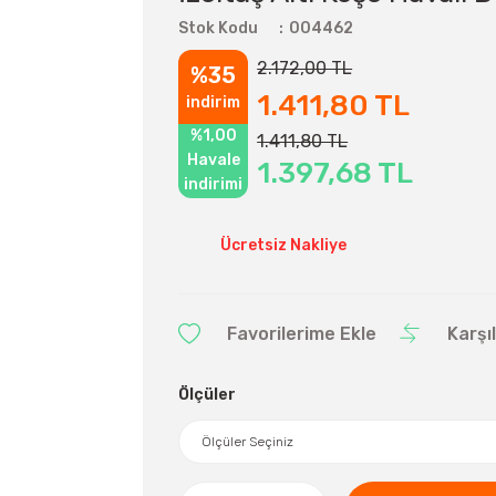
Stok Kodu
004462
2.172,00 TL
%35
1.411,80 TL
indirim
%1,00
1.411,80 TL
Havale
1.397,68 TL
indirimi
Ücretsiz Nakliye
Karşı
Ölçüler