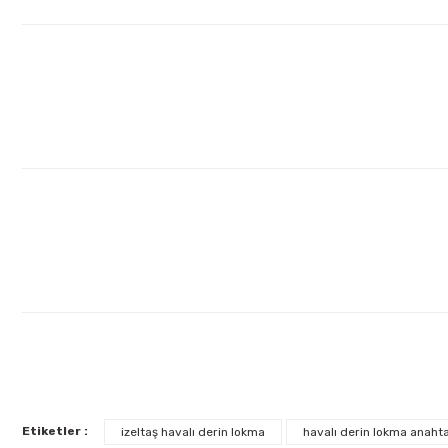
Ürün fiyatı diğer sitelerden daha pahalı.
Bu ürüne benzer farklı alternatifler olmalı.
Etiketler :
izeltaş havalı derin lokma
havalı derin lokma anaht