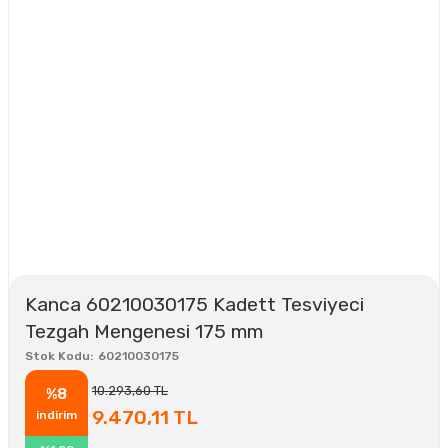
Kanca 60210030175 Kadett Tesviyeci
Tezgah Mengenesi 175 mm
Stok Kodu
60210030175
10.293,60 TL
%8
9.470,11 TL
indirim