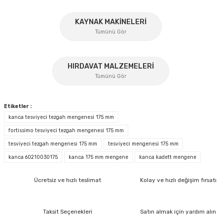
Ürün bilgilerinde hatalar bulunuyor.
Ürün fiyatı diğer sitelerden daha pahalı.
KAYNAK MAKİNELERİ
Tümünü Gör
Bu ürüne benzer farklı alternatifler olmalı.
%17
HIRDAVAT MALZEMELERİ
Tümünü Gör
Gönder
Etiketler :
kanca tesviyeci tezgah mengenesi 175 mm
fortissimo tesviyeci tezgah mengenesi 175 mm
İzeltaş
tesviyeci tezgah mengenesi 175 mm
tesviyeci mengenesi 175 mm
İzeltaş Lokmalı Allen Uç ve Star Torx Uç Takımı 17 Parça
kanca 60210030175
kanca 175 mm mengene
kanca kadett mengene
Ücretsiz ve hızlı teslimat
Kolay ve hızlı değişim fırsatı
Bosch Ölçme
Ücretsiz Nakliye
Bosch GLM 40 Lazerli Uzaklık Ölçer-Lazer Metre 40Mt
7.044,00 TL
Nora
Demiriz Kaynak
Taksit Seçenekleri
Satın almak için yardım alın
3.874,20 TL