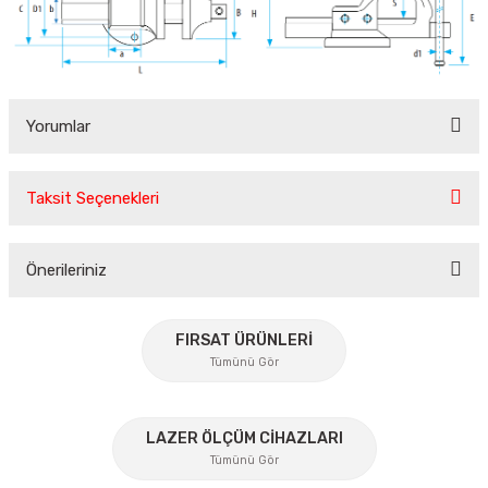
Yorumlar
Taksit Seçenekleri
Bu ürüne ilk yorumu siz yapın!
Önerileriniz
Yorum Yaz
Bu ürünün fiyat bilgisi, resim, ürün açıklamalarında ve diğer
konularda yetersiz gördüğünüz noktaları öneri formunu
FIRSAT ÜRÜNLERİ
kullanarak tarafımıza iletebilirsiniz.
Tümünü Gör
Görüş ve önerileriniz için teşekkür ederiz.
%45
Ürün resmi kalitesiz, bozuk veya görüntülenemiyor.
LAZER ÖLÇÜM CİHAZLARI
Tümünü Gör
Ürün açıklamasında eksik bilgiler bulunuyor.