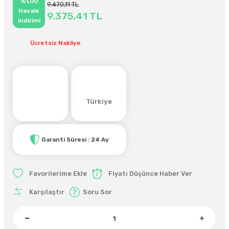
%1,00
9.470,11 TL
Havale
9.375,41 TL
indirimi
Ücretsiz Nakliye
Türkiye
Garanti Süresi : 24 Ay
Fiyatı Düşünce Haber Ver
Karşılaştır
Soru Sor