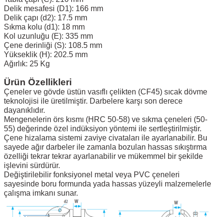
Delik mesafesi (D1): 166 mm
Delik çapı (d2): 17.5 mm
Sıkma kolu (d1): 18 mm
Kol uzunluğu (E): 335 mm
Çene derinliği (S): 108.5 mm
Yükseklik (H): 202.5 mm
Ağırlık: 25 Kg
Ürün Özellikleri
Çeneler ve gövde üstün vasıflı çelikten (CF45) sıcak dövme
teknolojisi ile üretilmiştir. Darbelere karşı son derece
dayanıklıdır.
Mengenelerin örs kısmı (HRC 50-58) ve sıkma çeneleri (50-
55) değerinde özel indüksiyon yöntemi ile sertleştirilmiştir.
Çene hizalama sistemi zaviye civataları ile ayarlanabilir. Bu
sayede ağır darbeler ile zamanla bozulan hassas sıkıştırma
özelliği tekrar tekrar ayarlanabilir ve mükemmel bir şekilde
işlevini sürdürür.
Değiştirilebilir fonksiyonel metal veya PVC çeneleri
sayesinde boru formunda yada hassas yüzeyli malzemelerle
çalışma imkanı sunar.