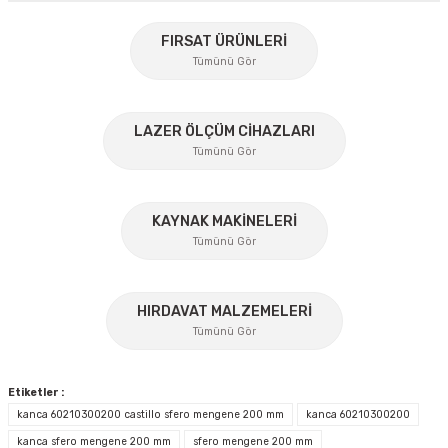
Bu ürünün fiyat bilgisi, resim, ürün açıklamalarında ve diğer
konularda yetersiz gördüğünüz noktaları öneri formunu
FIRSAT ÜRÜNLERİ
kullanarak tarafımıza iletebilirsiniz.
Tümünü Gör
Görüş ve önerileriniz için teşekkür ederiz.
%45
Ürün resmi kalitesiz, bozuk veya görüntülenemiyor.
LAZER ÖLÇÜM CİHAZLARI
Tümünü Gör
Ürün açıklamasında eksik bilgiler bulunuyor.
Ürün bilgilerinde hatalar bulunuyor.
Ürün fiyatı diğer sitelerden daha pahalı.
KAYNAK MAKİNELERİ
Tümünü Gör
Bu ürüne benzer farklı alternatifler olmalı.
%17
HIRDAVAT MALZEMELERİ
Tümünü Gör
Gönder
Etiketler :
kanca 60210300200 castillo sfero mengene 200 mm
kanca 60210300200
kanca sfero mengene 200 mm
sfero mengene 200 mm