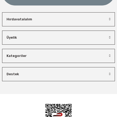
Hırdavatalalım
İzeltaş
Üyelik
Bosch El Aletleri
İzeltaş Lokmalı Allen Uç ve Star Torx Uç Takımı 17 Parça
Bosch 1600A027PL Su Terazisi 25 Cm
Kategoriler
Bosch Ölçme
Ücretsiz Nakliye
Ücretsiz Nakliye
Bosch GLM 50-27 C Lazerli Uzaklık Ölçer-Lazer Metre 50Mt
7.044,00 TL
3.874,20 TL
Destek
450,00 TL
Ücretsiz Nakliye
Demiriz Kaynak
%45
%26
Demiriz CS 12000 T Zaman Ayarlı Kaporta Çektirme Makinesi 12 kVA
5.618,40 TL
%40
Ücretsiz Nakliye
26.847,00 TL