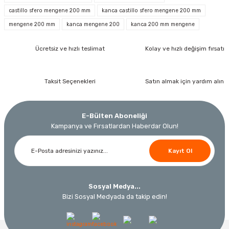
castillo sfero mengene 200 mm
kanca castillo sfero mengene 200 mm
İzeltaş
mengene 200 mm
kanca mengene 200
kanca 200 mm mengene
İzeltaş 1613 06 4020 Cırcırlı Tork Anahtarı 1/2'' 40-200 Nm
Ücretsiz ve hızlı teslimat
Kolay ve hızlı değişim fırsatı
Bosch Ölçme
Bosch GLM 40 Lazerli Uzaklık Ölçer-Lazer Metre 40Mt
Ücretsiz Nakliye
Nora
Demiriz Kaynak
17.803,20 TL
Taksit Seçenekleri
Satın almak için yardım alın
9.791,76 TL
Nora Mıknatıslı Su Terazisi 40 Cm
Demiriz DCP-3 Bakır Boru Kaynak Makinesi 3 kVA
Ücretsiz Nakliye
E-Bülten Aboneliği
%45
3.000,00 TL
Kampanya ve Fırsatlardan Haberdar Olun!
Ücretsiz Nakliye
Ücretsiz Nakliye
12.434,40 TL
Kayıt Ol
230,40 TL
10.320,55 TL
%19
Sosyal Medya...
Bizi Sosyal Medyada da takip edin!