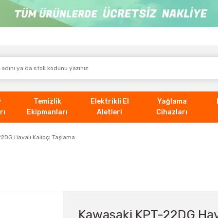
v
Temizlik
Elektrikli El
Yağlama
rı
Ekipmanları
Aletleri
Cihazları
2DG Havalı Kalıpçı Taşlama
Kawasaki KPT-22DG Hava