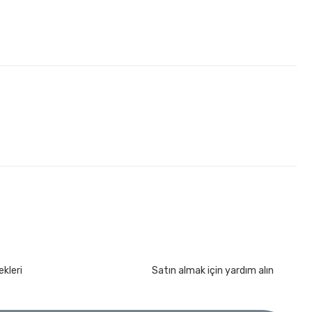
kleri
Satın almak için yardım alın
kımı 17 Parça