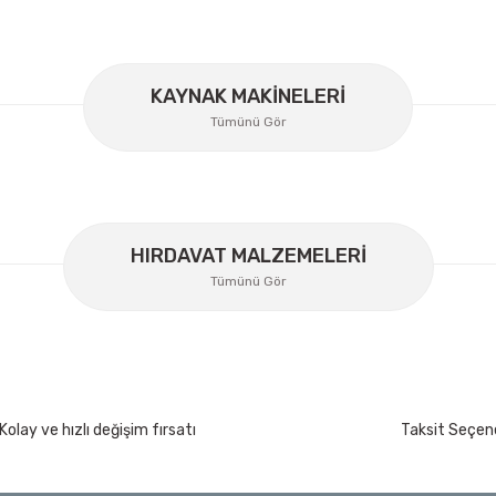
KAYNAK MAKİNELERİ
Tümünü Gör
Lüdecke
Lüdecke ES12I Stoper Kaplin Hava Hortum 1/2''
HIRDAVAT MALZEMELERİ
Ücretsiz Nakliye
Tümünü Gör
358,34 TL
%30
250,84 TL
İzeltaş
Kolay ve hızlı değişim fırsatı
Taksit Seçene
İzeltaş Lokmalı Allen Uç ve Star Torx Uç Ta
200 Nm