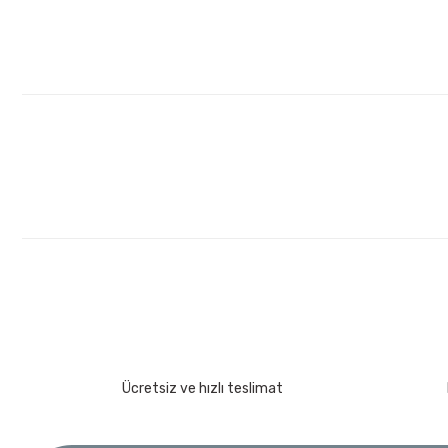
Lüdecke
Lüdecke ES12AB Stoper Kaplin Hava Hortum 1/2''
Ücretsiz Nakliye
372,60 TL
%30
260,82 TL
Ücretsiz ve hızlı teslimat
İzeltaş
İzeltaş 1613 06 4020 Cırcırlı Tork Anahtarı 1/2'' 40-