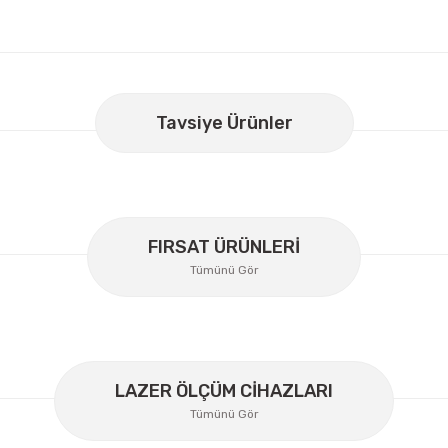
er konularda yetersiz gördüğünüz noktaları öneri formunu kullanarak
Bu ürüne ilk yorumu siz yapın!
Tavsiye Ürünler
Yorum Yaz
FIRSAT ÜRÜNLERİ
Tümünü Gör
LAZER ÖLÇÜM CİHAZLARI
Tümünü Gör
Gönder