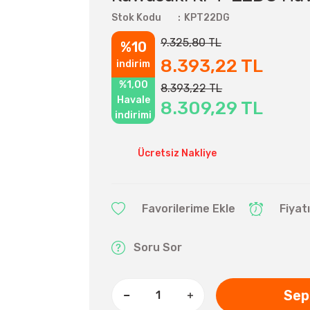
Stok Kodu
KPT22DG
9.325,80 TL
%10
8.393,22 TL
indirim
%1,00
8.393,22 TL
Havale
8.309,29 TL
indirimi
Ücretsiz Nakliye
Fiyat
Soru Sor
Sep