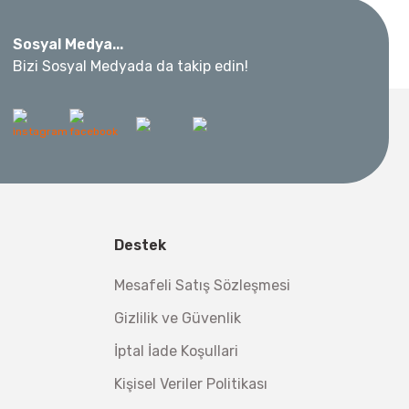
Sosyal Medya...
Bizi Sosyal Medyada da takip edin!
 Metre 50Mt
l Aletleri
 Su Terazisi 12 Cm
Destek
tsiz Nakliye
Mesafeli Satış Sözleşmesi
Makinesi 12 kVA
,00 TL
Gizlilik ve Güvenlik
,98 TL
İptal İade Koşullari
Kişisel Veriler Politikası
ç 1/2''