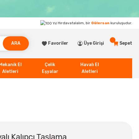
Hırdavatalalım, bir
Gülersan
kuruluşudur.
ARA
Favoriler
Üye Girişi
Sepet
Mekanik El
Çelik
Havalı El
Aletleri
Eşyalar
Aletleri
lı Kalıpçı Taşlama