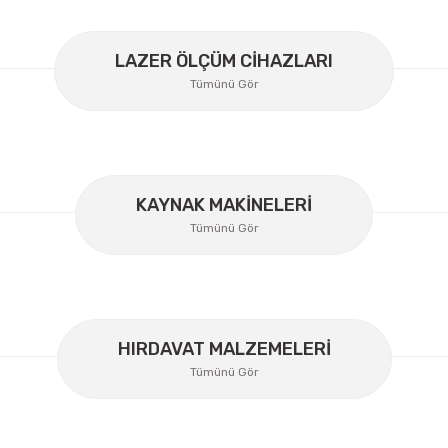
LAZER ÖLÇÜM CİHAZLARI
Tümünü Gör
Gönder
KAYNAK MAKİNELERİ
Tümünü Gör
Lüdecke
Lüdecke ES12I Stoper Kaplin Hava Hortum 1/2''
HIRDAVAT MALZEMELERİ
Ücretsiz Nakliye
Tümünü Gör
358,34 TL
%30
250,84 TL