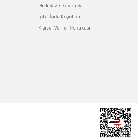
,00 TL
Gizlilik ve Güvenlik
,98 TL
İptal İade Koşullari
Kişisel Veriler Politikası
ç 1/2''