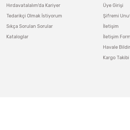
Hırdavatalalım'da Kariyer
Üye Girişi
Lüdecke
Lüdecke ES13T Stoper Kaplin Hava Hortum 13 mm
Tedarikçi Olmak İstiyorum
Şifremi Un
Sıkça Sorulan Sorular
İletişim
Ücretsiz Nakliye
Kataloglar
İletişim For
340,20 TL
%30
238,14 TL
Havale Bild
Kargo Takibi
İzeltaş
İzeltaş 14000 00 5134 Altı Köşe Lokma Anahtar Takım