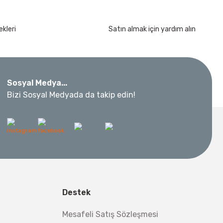
kleri
Satın almak için yardım alın
kımı 17 Parça
Sosyal Medya...
Bizi Sosyal Medyada da takip edin!
 Metre 50Mt
l Aletleri
 Su Terazisi 12 Cm
Destek
tsiz Nakliye
Mesafeli Satış Sözleşmesi
Makinesi 12 kVA