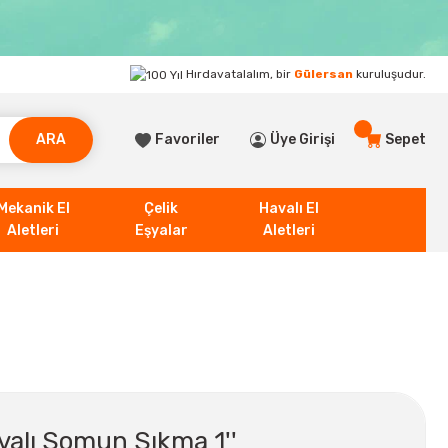
Hırdavatalalım, bir
Gülersan
kuruluşudur.
ARA
Favoriler
Üye Girişi
Sepet
Mekanik El
Çelik
Havalı El
Aletleri
Eşyalar
Aletleri
alı Somun Sıkma 1''