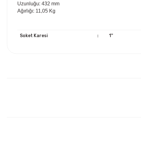
Uzunluğu: 432 mm
Ağırlığı: 11,05 Kg
Soket Karesi
:
1''
Bu ürünün fiyat bilgisi, resim, ürün açıklamalarında ve diğ
Görüş ve önerileriniz için teşekkür ederiz.
Ürün resmi kalitesiz, bozuk veya görüntülenemiyor.
Ürün açıklamasında eksik bilgiler bulunuyor.
Ürün bilgilerinde hatalar bulunuyor.
Ürün fiyatı diğer sitelerden daha pahalı.
Bu ürüne benzer farklı alternatifler olmalı.