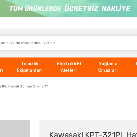
v
Temizlik
Elektrikli El
Yağlama
rı
Ekipmanları
Aletleri
Cihazları
1PL Havalı Somun Sıkma 1''
Kawasaki KPT-321PL Hav