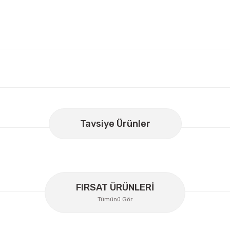
er konularda yetersiz gördüğünüz noktaları öneri formunu kullanarak
Bu ürüne ilk yorumu siz yapın!
Tavsiye Ürünler
Yorum Yaz
FIRSAT ÜRÜNLERİ
Tümünü Gör