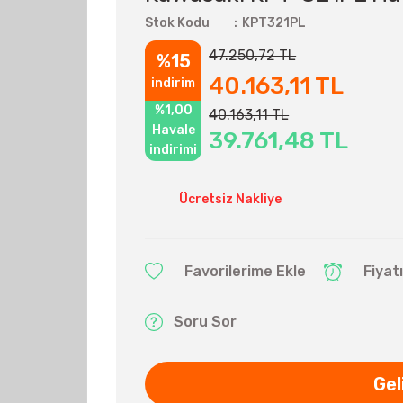
Stok Kodu
KPT321PL
47.250,72 TL
%15
40.163,11 TL
indirim
%1,00
40.163,11 TL
Havale
39.761,48 TL
indirimi
Ücretsiz Nakliye
Fiyat
Soru Sor
Gel