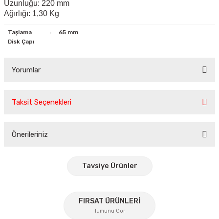
Uzunluğu: 220 mm
Ağırlığı: 1,30 Kg
Taşlama
:
65 mm
Disk Çapı
Yorumlar
Taksit Seçenekleri
Bu ürüne ilk yorumu siz yapın!
Önerileriniz
Yorum Yaz
Bu ürünün fiyat bilgisi, resim, ürün açıklamalarında ve diğer
konularda yetersiz gördüğünüz noktaları öneri formunu
Tavsiye Ürünler
kullanarak tarafımıza iletebilirsiniz.
Görüş ve önerileriniz için teşekkür ederiz.
%30
FIRSAT ÜRÜNLERİ
Ürün resmi kalitesiz, bozuk veya görüntülenemiyor.
Tümünü Gör