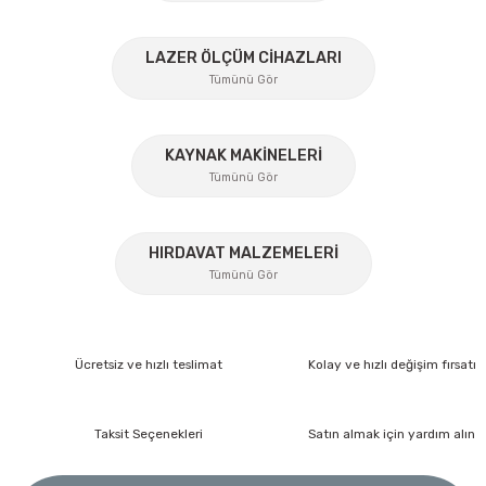
Ürün açıklamasında eksik bilgiler bulunuyor.
Ürün bilgilerinde hatalar bulunuyor.
%45
LAZER ÖLÇÜM CİHAZLARI
Ürün fiyatı diğer sitelerden daha pahalı.
Tümünü Gör
Bu ürüne benzer farklı alternatifler olmalı.
KAYNAK MAKİNELERİ
Tümünü Gör
%17
Gönder
HIRDAVAT MALZEMELERİ
Tümünü Gör
Lüdecke
Lüdecke ES12AB Stoper Kaplin Hava Hortum 1/2''
Ücretsiz ve hızlı teslimat
Kolay ve hızlı değişim fırsatı
Ücretsiz Nakliye
İzeltaş
372,60 TL
Taksit Seçenekleri
Satın almak için yardım alın
260,82 TL
İzeltaş Lokmalı Allen Uç ve Star Torx Uç Takımı 17 Parça