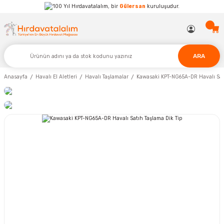
Hırdavatalalım, bir
Gülersan
kuruluşudur.
ARA
Anasayfa
Havalı El Aletleri
Havalı Taşlamalar
Kawasaki KPT-NG65A-DR Havalı Satı