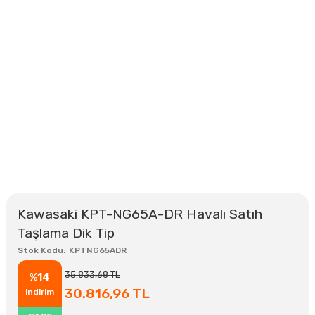
Kawasaki KPT-NG65A-DR Havalı Satıh
Taşlama Dik Tip
Stok Kodu
KPTNG65ADR
35.833,68 TL
%14
30.816,96 TL
indirim