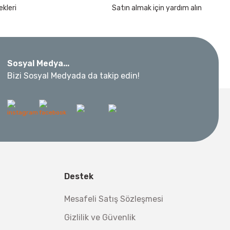
kleri
Satın almak için yardım alın
Sosyal Medya...
 Metre 50Mt
Bizi Sosyal Medyada da takip edin!
l Aletleri
 Su Terazisi 12 Cm
tsiz Nakliye
Destek
Makinesi 12 kVA
,00 TL
,98 TL
Mesafeli Satış Sözleşmesi
Gizlilik ve Güvenlik