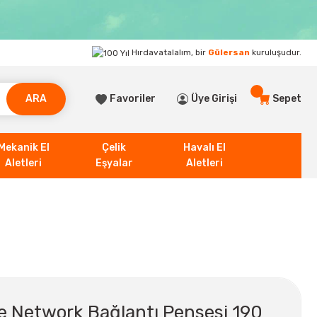
Hırdavatalalım, bir
Gülersan
kuruluşudur.
ARA
Favoriler
Üye Girişi
Sepet
Mekanik El
Çelik
Havalı El
Aletleri
Eşyalar
Aletleri
e Network Bağlantı Pensesi 190