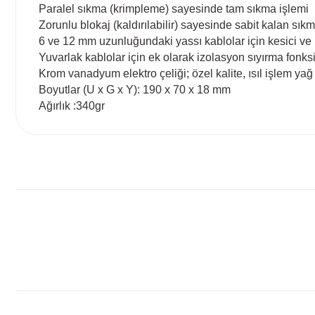
Paralel sıkma (krimpleme) sayesinde tam sıkma işlemi
Zorunlu blokaj (kaldırılabilir) sayesinde sabit kalan sıkm
6 ve 12 mm uzunluğundaki yassı kablolar için kesici ve iz
Yuvarlak kablolar için ek olarak izolasyon sıyırma fonks
Krom vanadyum elektro çeliği; özel kalite, ısıl işlem yağ 
Boyutlar (U x G x Y): 190 x 70 x 18 mm
Ağırlık :340gr
Bu ürünün fiyat bilgisi, resim, ürün açıklamalarında ve diğ
Görüş ve önerileriniz için teşekkür ederiz.
Ürün resmi kalitesiz, bozuk veya görüntülenemiyor.
Ürün açıklamasında eksik bilgiler bulunuyor.
Ürün bilgilerinde hatalar bulunuyor.
Ürün fiyatı diğer sitelerden daha pahalı.
Bu ürüne benzer farklı alternatifler olmalı.