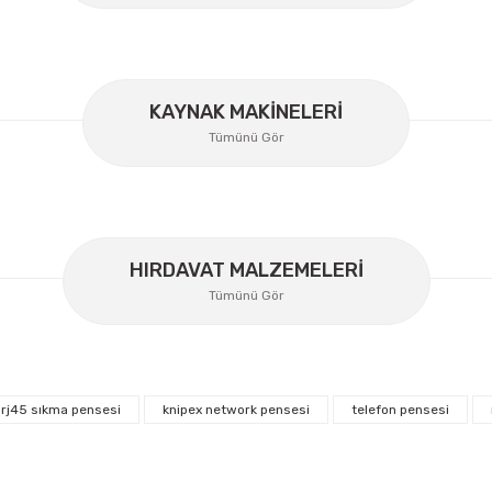
KAYNAK MAKİNELERİ
Gönder
Tümünü Gör
HIRDAVAT MALZEMELERİ
Tümünü Gör
 rj45 sıkma pensesi
knipex network pensesi
telefon pensesi
İzeltaş
İzeltaş Lokmalı Allen Uç ve Star Torx Uç Ta
200 Nm