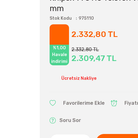
mm
Stok Kodu
975110
2.332,80 TL
%1,00
2.332,80 TL
Havale
2.309,47 TL
indirimi
Ücretsiz Nakliye
Fiyat
Soru Sor