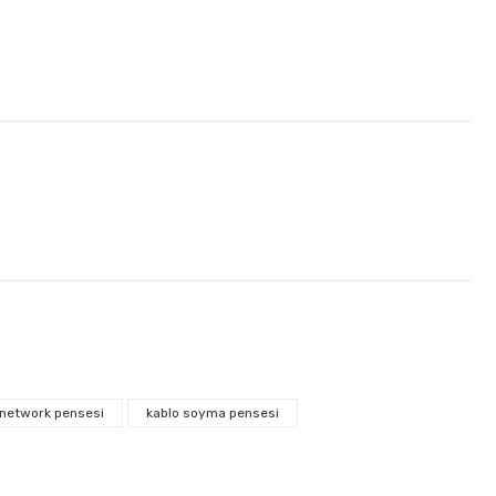
network pensesi
kablo soyma pensesi
kımı 17 Parça