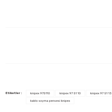
Etiketler :
knipex 975110
knipex 97 51 10
knipex 97 51 13
kablo soyma pensesi knipex
İzeltaş
İzeltaş 1613 06 4020 Cırcırlı Tork Anahtarı 1/2'' 40-