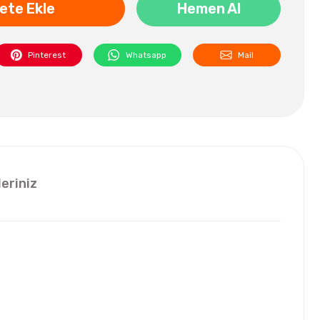
ete Ekle
Hemen Al
Pinterest
Whatsapp
Mail
leriniz