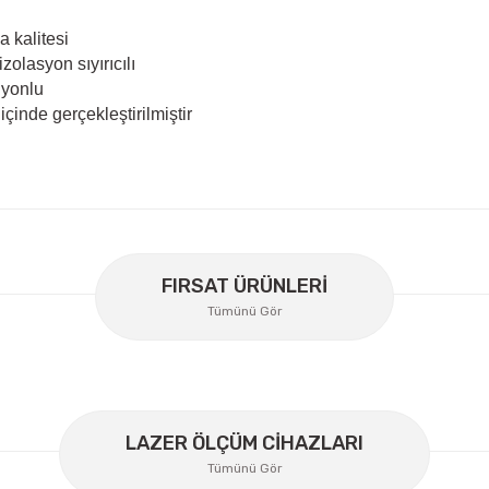
a kalitesi
olasyon sıyırıcılı
iyonlu
içinde gerçekleştirilmiştir
er konularda yetersiz gördüğünüz noktaları öneri formunu kullanarak
Bu ürüne ilk yorumu siz yapın!
FIRSAT ÜRÜNLERİ
Tümünü Gör
Yorum Yaz
LAZER ÖLÇÜM CİHAZLARI
Tümünü Gör