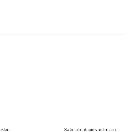
kımı 17 Parça
kleri
Satın almak için yardım alın