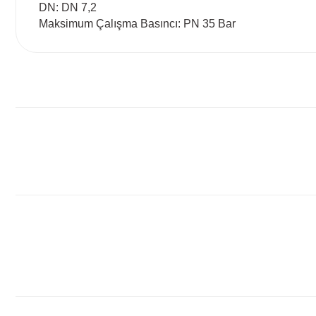
DN: DN 7,2
Maksimum Çalışma Basıncı: PN 35 Bar
Bu ürünün fiyat bilgisi, resim, ürün açıklamalarında ve diğ
Görüş ve önerileriniz için teşekkür ederiz.
Ürün resmi kalitesiz, bozuk veya görüntülenemiyor.
Ürün açıklamasında eksik bilgiler bulunuyor.
Ürün bilgilerinde hatalar bulunuyor.
Ürün fiyatı diğer sitelerden daha pahalı.
Bu ürüne benzer farklı alternatifler olmalı.