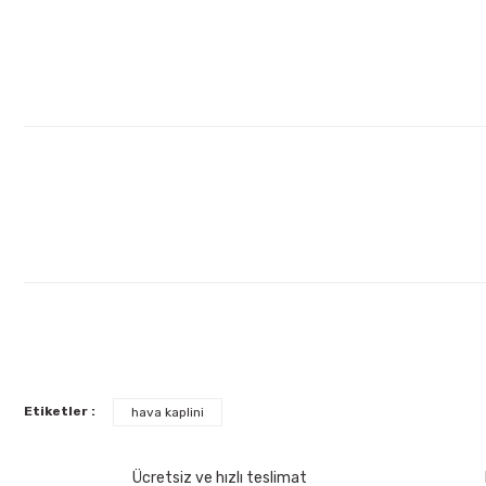
Lüdecke
Lüdecke ES12AB Stoper Kaplin Hava Hortum 1/2''
Ücretsiz Nakliye
372,60 TL
%30
260,82 TL
Etiketler :
hava kaplini
İzeltaş
Ücretsiz ve hızlı teslimat
İzeltaş 1613 06 4020 Cırcırlı Tork Anahtarı 1/2'' 40-