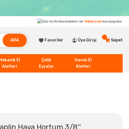
Hırdavatalalım, bir
Gülersan
kuruluşudur.
ARA
Favoriler
Üye Girişi
Sepet
Mekanik El
Çelik
Havalı El
Aletleri
Eşyalar
Aletleri
aplin Hava Hortum 3/8''