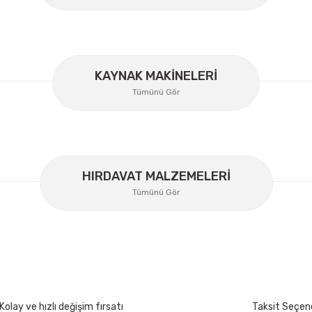
KAYNAK MAKİNELERİ
Tümünü Gör
Lüdecke
Lüdecke ES12I Stoper Kaplin Hava Hortum 1/2''
HIRDAVAT MALZEMELERİ
Ücretsiz Nakliye
Tümünü Gör
358,34 TL
%30
250,84 TL
İzeltaş
İzeltaş Lokmalı Allen Uç ve Star Torx Uç Ta
Kolay ve hızlı değişim fırsatı
Taksit Seçene
200 Nm