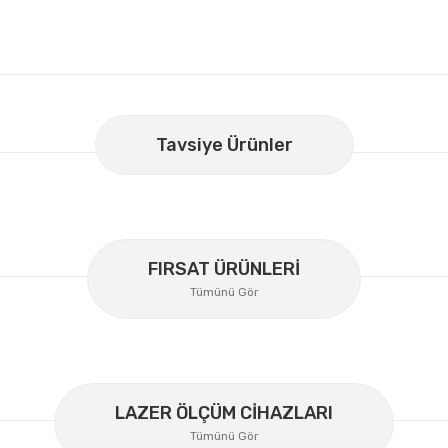
er konularda yetersiz gördüğünüz noktaları öneri formunu kullanarak
Bu ürüne ilk yorumu siz yapın!
Tavsiye Ürünler
Yorum Yaz
FIRSAT ÜRÜNLERİ
Tümünü Gör
LAZER ÖLÇÜM CİHAZLARI
Tümünü Gör
Gönder