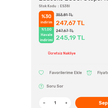
Stok Kodu
ES38I
353,81 TL
%30
247,67 TL
indirim
%1,00
247,67 TL
Havale
245,19 TL
indirimi
Ücretsiz Nakliye
Fiyat
Soru Sor
Sep