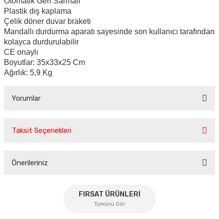
Otomatik Geri Sarmalı
Plastik dış kaplama
Çelik döner duvar braketi
Mandallı durdurma aparatı sayesinde son kullanıcı tarafından
kolayca durdurulabilir
CE onaylı
Boyutlar: 35x33x25 Cm
Ağırlık: 5,9 Kg
Yorumlar
Taksit Seçenekleri
Bu ürüne ilk yorumu siz yapın!
Önerileriniz
Yorum Yaz
Bu ürünün fiyat bilgisi, resim, ürün açıklamalarında ve diğer
konularda yetersiz gördüğünüz noktaları öneri formunu
FIRSAT ÜRÜNLERİ
kullanarak tarafımıza iletebilirsiniz.
Tümünü Gör
Görüş ve önerileriniz için teşekkür ederiz.