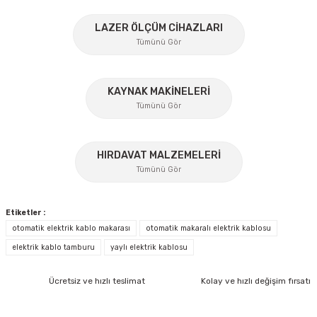
%45
Ürün resmi kalitesiz, bozuk veya görüntülenemiyor.
LAZER ÖLÇÜM CİHAZLARI
Tümünü Gör
Ürün açıklamasında eksik bilgiler bulunuyor.
Ürün bilgilerinde hatalar bulunuyor.
Ürün fiyatı diğer sitelerden daha pahalı.
KAYNAK MAKİNELERİ
Tümünü Gör
Bu ürüne benzer farklı alternatifler olmalı.
%17
HIRDAVAT MALZEMELERİ
Tümünü Gör
Gönder
Etiketler :
otomatik elektrik kablo makarası
otomatik makaralı elektrik kablosu
elektrik kablo tamburu
yaylı elektrik kablosu
İzeltaş
Ücretsiz ve hızlı teslimat
Kolay ve hızlı değişim fırsatı
İzeltaş 1613 06 4020 Cırcırlı Tork Anahtarı 1/2'' 40-200 Nm