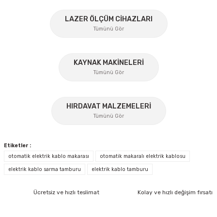
%45
Ürün resmi kalitesiz, bozuk veya görüntülenemiyor.
LAZER ÖLÇÜM CİHAZLARI
Tümünü Gör
Ürün açıklamasında eksik bilgiler bulunuyor.
Ürün bilgilerinde hatalar bulunuyor.
Ürün fiyatı diğer sitelerden daha pahalı.
KAYNAK MAKİNELERİ
Tümünü Gör
Bu ürüne benzer farklı alternatifler olmalı.
%17
HIRDAVAT MALZEMELERİ
Tümünü Gör
Gönder
Etiketler :
otomatik elektrik kablo makarası
otomatik makaralı elektrik kablosu
elektrik kablo sarma tamburu
elektrik kablo tamburu
İzeltaş
Ücretsiz ve hızlı teslimat
Kolay ve hızlı değişim fırsatı
İzeltaş 1613 06 4020 Cırcırlı Tork Anahtarı 1/2'' 40-200 Nm