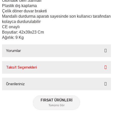
Otomatik Geri Sarmalı
Plastik dış kaplama
Çelik döner duvar braketi
Mandallı durdurma aparatı sayesinde son kullanıcı tarafından
kolayca durdurulabilir
CE onaylı
Boyutlar: 42x39x23 Cm
Ağırlık: 9 Kg
Yorumlar
Taksit Seçenekleri
Bu ürüne ilk yorumu siz yapın!
Önerileriniz
Yorum Yaz
Bu ürünün fiyat bilgisi, resim, ürün açıklamalarında ve diğer
konularda yetersiz gördüğünüz noktaları öneri formunu
FIRSAT ÜRÜNLERİ
kullanarak tarafımıza iletebilirsiniz.
Tümünü Gör
Görüş ve önerileriniz için teşekkür ederiz.