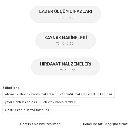
%45
Ürün resmi kalitesiz, bozuk veya görüntülenemiyor.
LAZER ÖLÇÜM CİHAZLARI
Tümünü Gör
Ürün açıklamasında eksik bilgiler bulunuyor.
Ürün bilgilerinde hatalar bulunuyor.
Ürün fiyatı diğer sitelerden daha pahalı.
KAYNAK MAKİNELERİ
Tümünü Gör
Bu ürüne benzer farklı alternatifler olmalı.
%17
HIRDAVAT MALZEMELERİ
Tümünü Gör
Gönder
Etiketler :
otomatik elektrik kablo makarası
otomatik makaralı elektrik kablosu
yaylı elektrik kablosu
elektrik kablo tamburu
elektrik kablo sarma tamburu
İzeltaş
İzeltaş 1613 06 4020 Cırcırlı Tork Anahtarı 1/2'' 40-200 Nm
Ücretsiz ve hızlı teslimat
Kolay ve hızlı değişim fırsatı