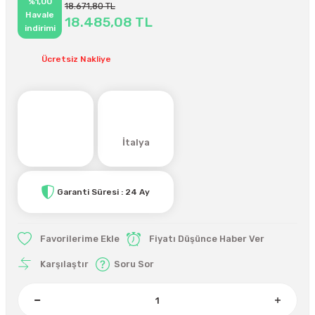
%1,00
18.671,80 TL
Havale
18.485,08 TL
indirimi
Ücretsiz Nakliye
İtalya
Garanti Süresi : 24 Ay
Fiyatı Düşünce Haber Ver
Karşılaştır
Soru Sor