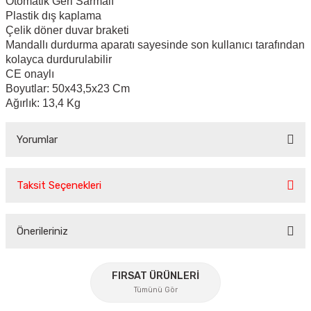
Otomatik Geri Sarmalı
Plastik dış kaplama
Çelik döner duvar braketi
Mandallı durdurma aparatı sayesinde son kullanıcı tarafından
kolayca durdurulabilir
CE onaylı
Boyutlar: 50x43,5x23 Cm
Ağırlık: 13,4 Kg
Yorumlar
Taksit Seçenekleri
Bu ürüne ilk yorumu siz yapın!
Önerileriniz
Yorum Yaz
Bu ürünün fiyat bilgisi, resim, ürün açıklamalarında ve diğer
konularda yetersiz gördüğünüz noktaları öneri formunu
FIRSAT ÜRÜNLERİ
kullanarak tarafımıza iletebilirsiniz.
Tümünü Gör
Görüş ve önerileriniz için teşekkür ederiz.