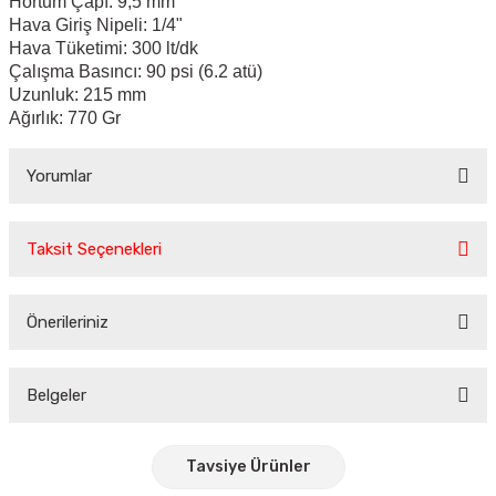
Hortum Çapı: 9,5 mm
Hava Giriş Nipeli: 1/4"
Hava Tüketimi: 300 lt/dk
Çalışma Basıncı: 90 psi (6.2 atü)
Uzunluk: 215 mm
Ağırlık: 770 Gr
Yorumlar
Taksit Seçenekleri
Bu ürüne ilk yorumu siz yapın!
Önerileriniz
Yorum Yaz
Bu ürünün fiyat bilgisi, resim, ürün açıklamalarında ve diğer
konularda yetersiz gördüğünüz noktaları öneri formunu
Belgeler
kullanarak tarafımıza iletebilirsiniz.
Görüş ve önerileriniz için teşekkür ederiz.
Tavsiye Ürünler
Ürün resmi kalitesiz, bozuk veya görüntülenemiyor.