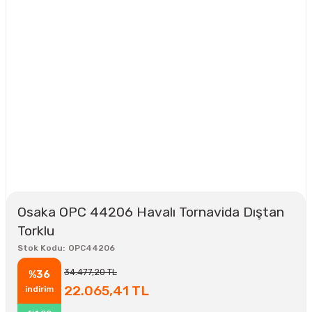
Osaka OPC 44206 Havalı Tornavida Dıştan
Torklu
Stok Kodu
OPC44206
34.477,20 TL
%36
22.065,41 TL
indirim