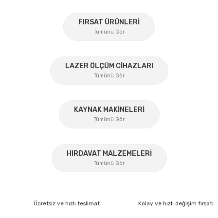
Ürün açıklamasında eksik bilgiler bulunuyor.
%30
FIRSAT ÜRÜNLERİ
Ürün bilgilerinde hatalar bulunuyor.
Tümünü Gör
Ürün fiyatı diğer sitelerden daha pahalı.
Bu ürüne benzer farklı alternatifler olmalı.
%45
LAZER ÖLÇÜM CİHAZLARI
Tümünü Gör
KAYNAK MAKİNELERİ
Gönder
Tümünü Gör
%17
HIRDAVAT MALZEMELERİ
Tümünü Gör
Lüdecke
Lüdecke ES12AB Stoper Kaplin Hava Hortum 1/2''
Ücretsiz ve hızlı teslimat
Kolay ve hızlı değişim fırsatı
Ücretsiz Nakliye