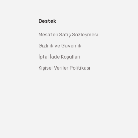
l Aletleri
 Su Terazisi 12 Cm
Destek
tsiz Nakliye
Mesafeli Satış Sözleşmesi
Makinesi 12 kVA
,00 TL
Gizlilik ve Güvenlik
,98 TL
İptal İade Koşullari
Kişisel Veriler Politikası
ç 1/2''