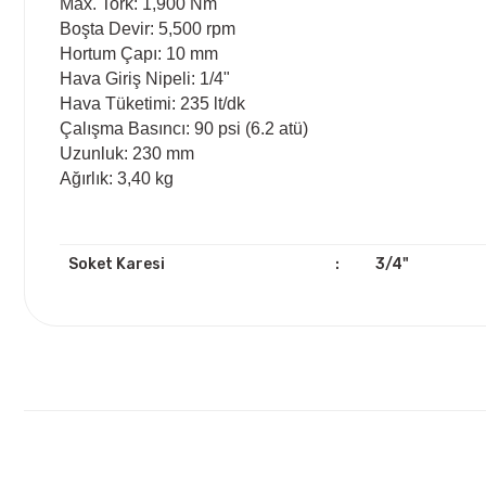
Max. Tork: 1,900 Nm
Boşta Devir: 5,500 rpm
Hortum Çapı: 10 mm
Hava Giriş Nipeli: 1/4"
Hava Tüketimi: 235 lt/dk
Çalışma Basıncı: 90 psi (6.2 atü)
Uzunluk: 230 mm
Ağırlık: 3,40 kg
Soket Karesi
:
3/4"
Bu ürünün fiyat bilgisi, resim, ürün açıklamalarında ve diğ
Görüş ve önerileriniz için teşekkür ederiz.
Ürün resmi kalitesiz, bozuk veya görüntülenemiyor.
Ürün açıklamasında eksik bilgiler bulunuyor.