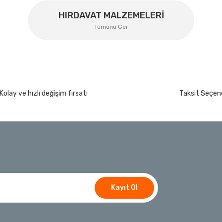
HIRDAVAT MALZEMELERİ
Ücretsiz Nakliye
Tümünü Gör
358,34 TL
%30
250,84 TL
İzeltaş
Kolay ve hızlı değişim fırsatı
Taksit Seçene
İzeltaş Lokmalı Allen Uç ve Star Torx Uç Ta
200 Nm
Ücretsiz Nakliye
7.044,00 TL
%45
3.874,20 TL
t
Bosch Ölçme
Bosch GLM 50-27 C Lazerli Uzaklık Ölçer-Lazer
Kayıt Ol
Ücretsiz Nakliye