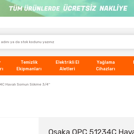
v
Temizlik
Elektrikli El
Yağlama
rı
Ekipmanları
Aletleri
Cihazları
4C Havalı Somun Sökme 3/4''
Osaka OPC 51234C Hava