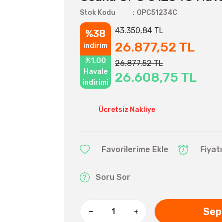
Stok Kodu
OPC51234C
43.350,84 TL
%38
26.877,52 TL
indirim
%1,00
26.877,52 TL
Havale
26.608,75 TL
indirimi
Ücretsiz Nakliye
Fiyat
Soru Sor
Sep