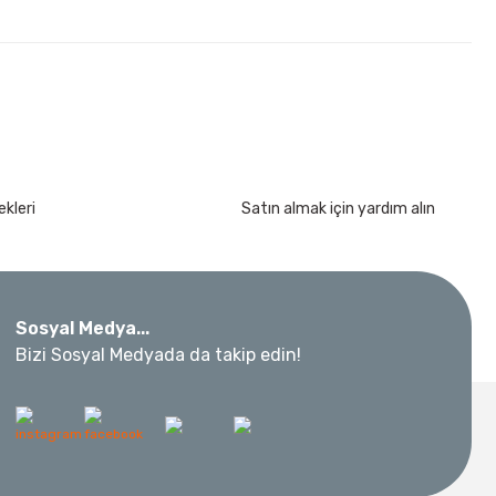
kleri
Satın almak için yardım alın
kımı 17 Parça
Sosyal Medya...
Bizi Sosyal Medyada da takip edin!
 Metre 50Mt