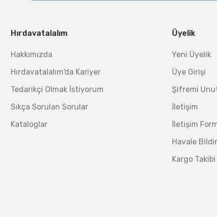
Nora Mıknatıslı Su Terazisi 40 Cm
Ücretsiz Nakliye
Bosch 1
Hırdavatalalım
Üyelik
Ücretsiz Nakliye
12.434,40 TL
%17
10.320,55 TL
Hakkımızda
Yeni Üyelik
230,40 TL
Hırdavatalalım'da Kariyer
Üye Girişi
Lüdecke
Lüdecke ES13T Stoper Kaplin Hava Hortum 13 mm
Tedarikçi Olmak İstiyorum
Şifremi Un
Sıkça Sorulan Sorular
İletişim
Ücretsiz Nakliye
Kataloglar
İletişim For
340,20 TL
%30
238,14 TL
Havale Bild
Kargo Takibi