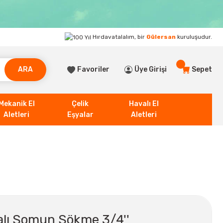
Hırdavatalalım, bir
Gülersan
kuruluşudur.
ARA
Favoriler
Üye Girişi
Sepet
Mekanik El
Çelik
Havalı El
Aletleri
Eşyalar
Aletleri
lı Somun Sökme 3/4''