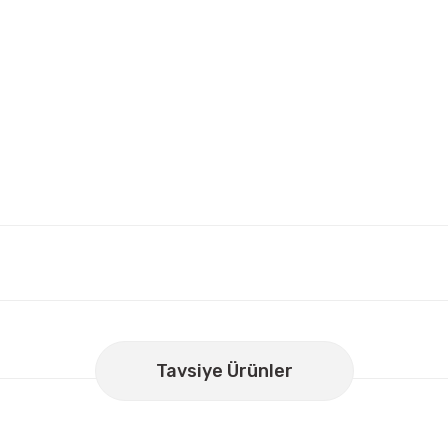
er konularda yetersiz gördüğünüz noktaları öneri formunu kullanarak
Bu ürüne ilk yorumu siz yapın!
Tavsiye Ürünler
Yorum Yaz