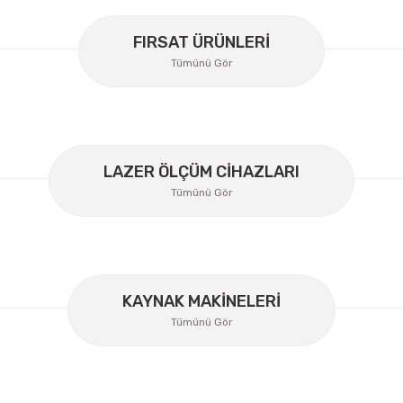
FIRSAT ÜRÜNLERİ
Tümünü Gör
LAZER ÖLÇÜM CİHAZLARI
Tümünü Gör
Gönder
KAYNAK MAKİNELERİ
Tümünü Gör
Lüdecke
Lüdecke ES12I Stoper Kaplin Hava Hortum 1/2''