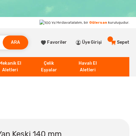
Hırdavatalalım, bir
Gülersan
kuruluşudur.
ARA
Favoriler
Üye Girişi
Sepet
Mekanik El
Çelik
Havalı El
Aletleri
Eşyalar
Aletleri
Yan Keski 140 mm