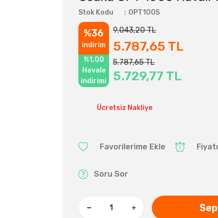
Stok Kodu
OPT1005
9.043,20 TL
%36
5.787,65 TL
indirim
%1,00
5.787,65 TL
Havale
5.729,77 TL
indirimi
Ücretsiz Nakliye
Fiyat
Soru Sor
Sep