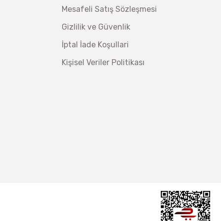
tsiz Nakliye
Mesafeli Satış Sözleşmesi
Makinesi 12 kVA
,00 TL
Gizlilik ve Güvenlik
,98 TL
İptal İade Koşullari
Kişisel Veriler Politikası
ç 1/2''