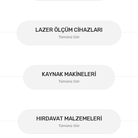
LAZER ÖLÇÜM CİHAZLARI
Tümünü Gör
Gönder
KAYNAK MAKİNELERİ
Tümünü Gör
Lüdecke
Lüdecke ES12I Stoper Kaplin Hava Hortum 1/2''
HIRDAVAT MALZEMELERİ
Ücretsiz Nakliye
Tümünü Gör
358,34 TL
%30