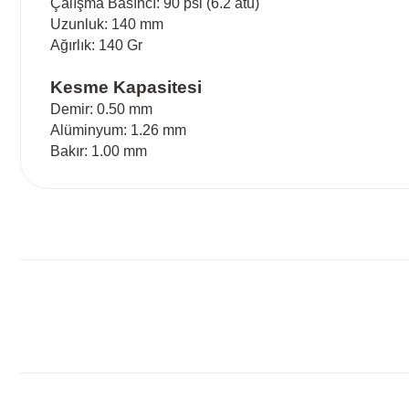
Çalışma Basıncı: 90 psi (6.2 atü)
Uzunluk: 140 mm
Ağırlık: 140 Gr
Kesme Kapasitesi
Demir: 0.50 mm
Alüminyum: 1.26 mm
Bakır: 1.00 mm
Bu ürünün fiyat bilgisi, resim, ürün açıklamalarında ve diğ
Görüş ve önerileriniz için teşekkür ederiz.
Ürün resmi kalitesiz, bozuk veya görüntülenemiyor.
Ürün açıklamasında eksik bilgiler bulunuyor.
Ürün bilgilerinde hatalar bulunuyor.
Ürün fiyatı diğer sitelerden daha pahalı.
Bu ürüne benzer farklı alternatifler olmalı.