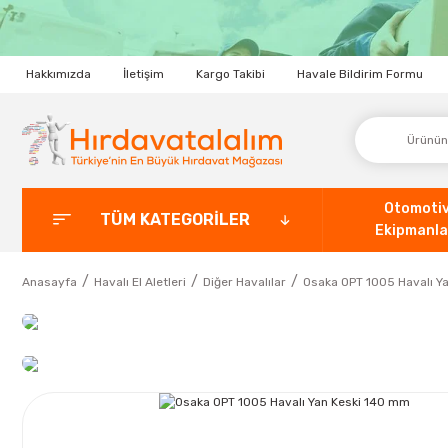
Hakkımızda
İletişim
Kargo Takibi
Havale Bildirim Formu
Otomoti
TÜM KATEGORİLER
Ekipmanla
Anasayfa
Havalı El Aletleri
Diğer Havalılar
Osaka OPT 1005 Havalı Y