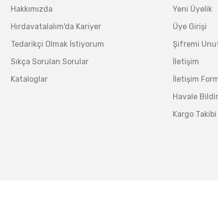
Hakkımızda
Yeni Üyelik
230,40 TL
Hırdavatalalım'da Kariyer
Üye Girişi
Lüdecke
Lüdecke ES13T Stoper Kaplin Hava Hortum 13 mm
Tedarikçi Olmak İstiyorum
Şifremi Un
Sıkça Sorulan Sorular
İletişim
Ücretsiz Nakliye
Kataloglar
İletişim For
340,20 TL
%30
238,14 TL
Havale Bild
Kargo Takibi
İzeltaş
İzeltaş 14000 00 5134 Altı Köşe Lokma Anahtar Takım