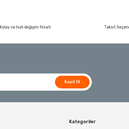
250,84 TL
İzeltaş
Kolay ve hızlı değişim fırsatı
Taksit Seçene
İzeltaş Lokmalı Allen Uç ve Star Torx Uç Ta
200 Nm
Ücretsiz Nakliye
7.044,00 TL
%45
3.874,20 TL
t
Bosch Ölçme
Bosch GLM 50-27 C Lazerli Uzaklık Ölçer-Lazer
Kayıt Ol
Ücretsiz Nakliye
Bosch E
Bosch El Aletleri
5.618,40 TL
Bosch 1600A032V4
600A027PL Su Terazisi 25 Cm
Kategoriler