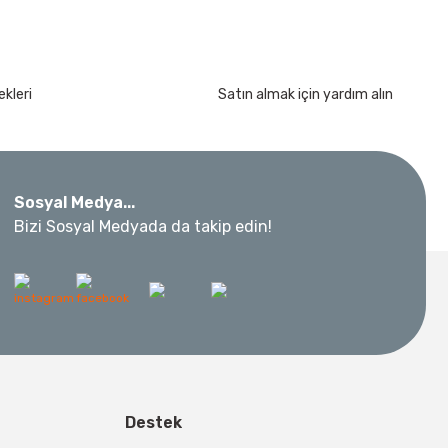
kleri
Satın almak için yardım alın
kımı 17 Parça
Sosyal Medya...
Bizi Sosyal Medyada da takip edin!
 Metre 50Mt
l Aletleri
 Su Terazisi 12 Cm
Destek