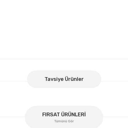
er konularda yetersiz gördüğünüz noktaları öneri formunu kullanarak
Bu ürüne ilk yorumu siz yapın!
Tavsiye Ürünler
Yorum Yaz
FIRSAT ÜRÜNLERİ
Tümünü Gör