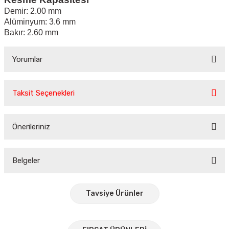
Demir: 2.00 mm
Alüminyum: 3.6 mm
Bakır: 2.60 mm
Yorumlar
Taksit Seçenekleri
Bu ürüne ilk yorumu siz yapın!
Önerileriniz
Yorum Yaz
Bu ürünün fiyat bilgisi, resim, ürün açıklamalarında ve diğer
konularda yetersiz gördüğünüz noktaları öneri formunu
Belgeler
kullanarak tarafımıza iletebilirsiniz.
Görüş ve önerileriniz için teşekkür ederiz.
Tavsiye Ürünler
Ürün resmi kalitesiz, bozuk veya görüntülenemiyor.
Ürün açıklamasında eksik bilgiler bulunuyor.
%30