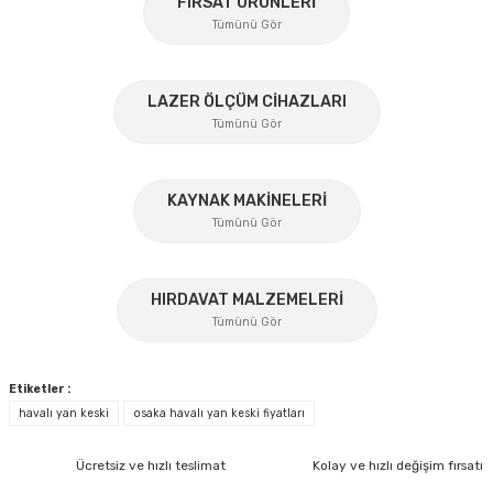
FIRSAT ÜRÜNLERİ
Ürün bilgilerinde hatalar bulunuyor.
Tümünü Gör
Ürün fiyatı diğer sitelerden daha pahalı.
Bu ürüne benzer farklı alternatifler olmalı.
%45
LAZER ÖLÇÜM CİHAZLARI
Tümünü Gör
KAYNAK MAKİNELERİ
Gönder
Tümünü Gör
%17
HIRDAVAT MALZEMELERİ
Tümünü Gör
Lüdecke
Lüdecke ES12AB Stoper Kaplin Hava Hortum 1/2''
Etiketler :
havalı yan keski
osaka havalı yan keski fiyatları
Ücretsiz Nakliye
Ücretsiz ve hızlı teslimat
Kolay ve hızlı değişim fırsatı
372,60 TL
İzeltaş
260,82 TL