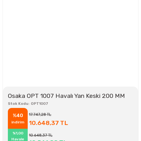
Osaka OPT 1007 Havalı Yan Keski 200 MM
Stok Kodu
OPT1007
17.747,28 TL
%40
10.648,37 TL
indirim
%1,00
10.648,37 TL
Havale