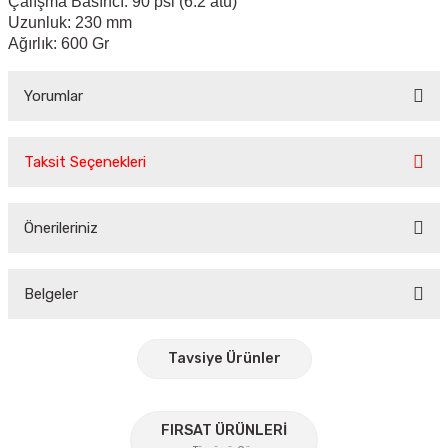
Çalışma Basıncı: 90 psi (6.2 atü)
Uzunluk: 230 mm
Ağırlık: 600 Gr
Yorumlar
Taksit Seçenekleri
Bu ürüne ilk yorumu siz yapın!
Önerileriniz
Yorum Yaz
Bu ürünün fiyat bilgisi, resim, ürün açıklamalarında ve diğer
konularda yetersiz gördüğünüz noktaları öneri formunu
Belgeler
kullanarak tarafımıza iletebilirsiniz.
Görüş ve önerileriniz için teşekkür ederiz.
Tavsiye Ürünler
Ürün resmi kalitesiz, bozuk veya görüntülenemiyor.
Ürün açıklamasında eksik bilgiler bulunuyor.
%30
FIRSAT ÜRÜNLERİ
Ürün bilgilerinde hatalar bulunuyor.