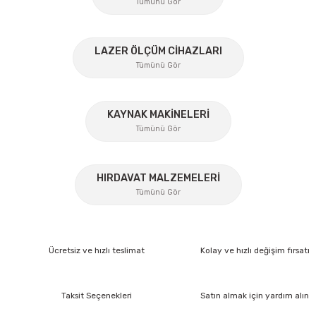
Tümünü Gör
Ürün fiyatı diğer sitelerden daha pahalı.
Bu ürüne benzer farklı alternatifler olmalı.
%45
LAZER ÖLÇÜM CİHAZLARI
Tümünü Gör
KAYNAK MAKİNELERİ
Gönder
Tümünü Gör
%17
HIRDAVAT MALZEMELERİ
Tümünü Gör
Lüdecke
Lüdecke ES12AB Stoper Kaplin Hava Hortum 1/2''
Ücretsiz ve hızlı teslimat
Kolay ve hızlı değişim fırsatı
Ücretsiz Nakliye
372,60 TL
Taksit Seçenekleri
Satın almak için yardım alın
İzeltaş
260,82 TL