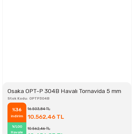
Osaka OPT-P 304B Havalı Tornavida 5 mm
Stok Kodu
OPTP304B
16.503,84 TL
%36
10.562,46 TL
indirim
%1,00
10.562,46 TL
Havale